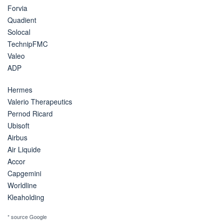
Forvia
Quadient
Solocal
TechnipFMC
Valeo
ADP
Hermes
Valerio Therapeutics
Pernod Ricard
Ubisoft
Airbus
Air Liquide
Accor
Capgemini
Worldline
Kleaholding
* source Google