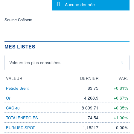
Message d'information
Aucune donnée
23.07.26 / 20:32:11
ÉLIGIBILITÉ
Source Cofisem
Non éligible
Boursobank
+ PORTEFEUILLE
+ LISTE
MES LISTES
Valeurs les plus consultées
VALEUR
DERNIER
VAR.
83,75
+0,81%
Pétrole Brent
4 268,9
+0,67%
Or
8 699,71
+0,35%
CAC 40
74,54
+1,00%
TOTALENERGIES
1,15217
0,00%
EUR/USD SPOT