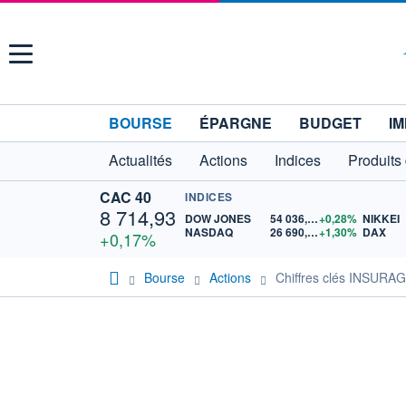
Menu
BOURSE
ÉPARGNE
BUDGET
IM
Actualités
Actions
Indices
Produits
CAC 40
INDICES
8 714,93
DOW JONES
54 036,93
+0,28%
NIKKEI
NASDAQ
26 690,62
+1,30%
DAX
+0,17%
Bourse
Actions
Chiffres clés INSUR