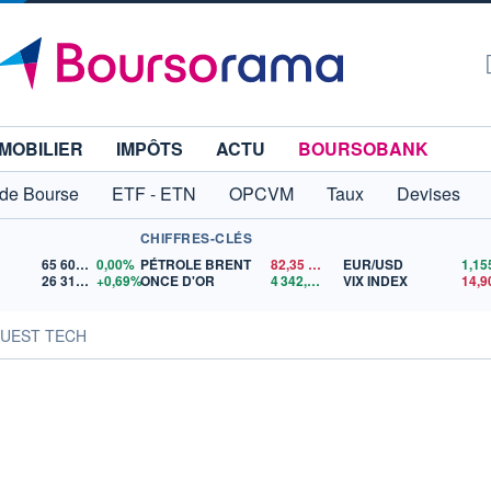
MOBILIER
IMPÔTS
ACTU
BOURSOBANK
 de Bourse
ETF - ETN
OPCVM
Taux
Devises
CHIFFRES-CLÉS
65 606,71
0,00%
PÉTROLE BRENT
82,35
$US
EUR/USD
26 319,45
+0,69%
ONCE D'OR
4 342,26
$US
VIX INDEX
14,9
AGUEST TECH