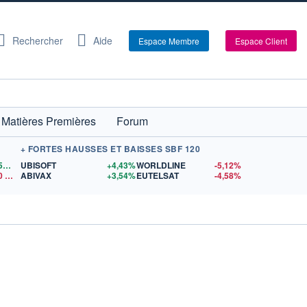
Rechercher
Aide
Espace Membre
Espace Client
Matières Premières
Forum
+ FORTES HAUSSES ET BAISSES SBF 120
1,1559
$US
UBISOFT
+4,43%
WORLDLINE
-5,12%
0
$US
ABIVAX
+3,54%
EUTELSAT
-4,58%