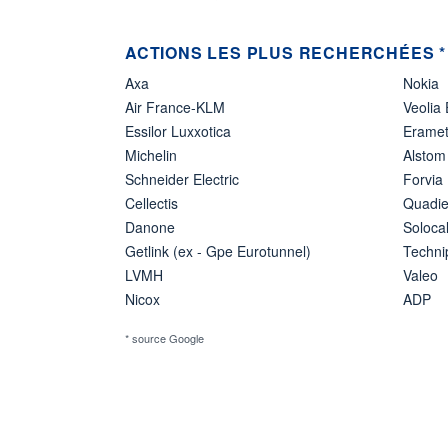
ACTIONS LES PLUS RECHERCHÉES *
Axa
Nokia
Air France-KLM
Veolia
Essilor Luxxotica
Erame
Michelin
Alstom
Schneider Electric
Forvia
Cellectis
Quadie
Danone
Soloca
Getlink (ex - Gpe Eurotunnel)
Techn
LVMH
Valeo
Nicox
ADP
* source Google