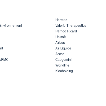
Hermes
 Environnement
Valerio Therapeutics
t
Pernod Ricard
Ubisoft
Airbus
nt
Air Liquide
l
Accor
ipFMC
Capgemini
Worldline
Kleaholding