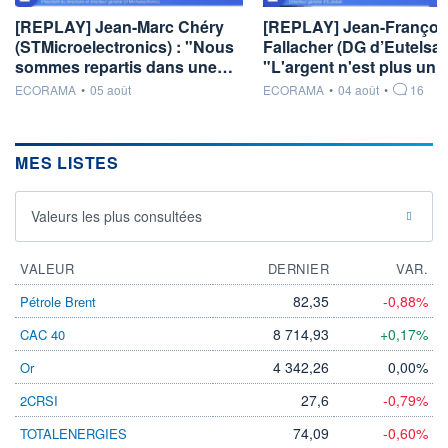
[REPLAY] Jean-Marc Chéry
[REPLAY] Jean-Françoi
(STMicroelectronics) : "Nous
Fallacher (DG d’Eutelsat)
sommes repartis dans une…
"L'argent n'est plus un
information fournie par
information fournie par
ECORAMA
•
05 août
ECORAMA
•
04 août
•
16
MES LISTES
Valeurs les plus consultées
VALEUR
DERNIER
VAR.
82,35
-0,88%
Pétrole Brent
8 714,93
+0,17%
CAC 40
4 342,26
0,00%
Or
27,6
-0,79%
2CRSI
74,09
-0,60%
TOTALENERGIES