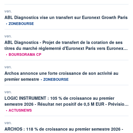
ven.
inf
ABL Diagnostics vise un transfert sur Euronext Growth Paris
•
ZONEBOURSE
ven.
ABL Diagnostics - Projet de transfert de la cotation de ses
inf
titres du marché réglementé d'Euronext Paris vers Euronex…
•
BOURSORAMA CP
ven.
Archos annonce une forte croissance de son activité au
information fournie par
premier semestre
•
ZONEBOURSE
ven.
LOGIC INSTRUMENT : 105 % de croissance au premier
in
semestre 2026 - Résultat net positif de 0,5 M EUR - Prévisio…
•
ACTUSNEWS
ven.
ARCHOS : 118 % de croissance au premier semestre 2026 -