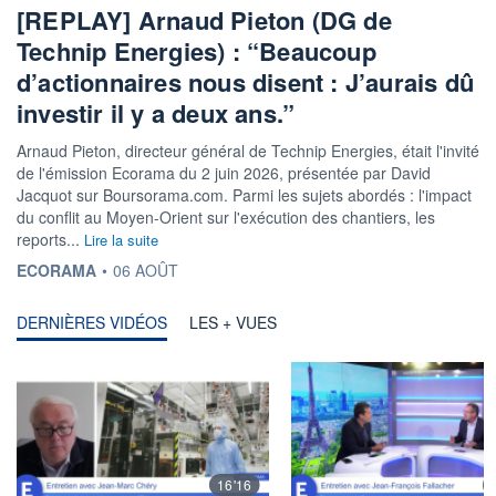
[REPLAY] Arnaud Pieton (DG de
Technip Energies) : “Beaucoup
d’actionnaires nous disent : J’aurais dû
investir il y a deux ans.”
Arnaud Pieton, directeur général de Technip Energies, était l'invité
de l'émission Ecorama du 2 juin 2026, présentée par David
Jacquot sur Boursorama.com. Parmi les sujets abordés : l'impact
du conflit au Moyen-Orient sur l'exécution des chantiers, les
reports...
Lire la suite
INFORMATION FOURNIE PAR
ECORAMA
•
06 AOÛT
DERNIÈRES VIDÉOS
LES + VUES
16'16