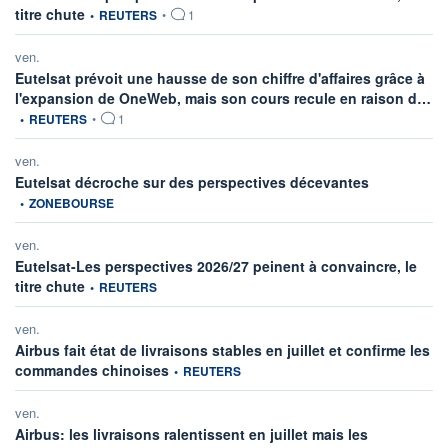
information fournie par
titre chute
•
REUTERS
•
1
ven.
Eutelsat prévoit une hausse de son chiffre d'affaires grâce à
inf
l'expansion de OneWeb, mais son cours recule en raison d…
•
REUTERS
•
1
ven.
information fo
Eutelsat décroche sur des perspectives décevantes
•
ZONEBOURSE
ven.
Eutelsat-Les perspectives 2026/27 peinent à convaincre, le
information fournie par
titre chute
•
REUTERS
ven.
Airbus fait état de livraisons stables en juillet et confirme les
information fournie par
commandes chinoises
•
REUTERS
ven.
Airbus: les livraisons ralentissent en juillet mais les