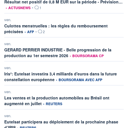
inf
Résultat net positif de 0,8 M EUR sur la période - Prévision…
•
ACTUSNEWS
•
1
ven.
Culottes menstruelles : les règles du remboursement
information fournie par
précisées
•
AFP
•
2
ven.
GERARD PERRIER INDUSTRIE - Belle progression de la
information fournie par
production au 1er semestre 2026
•
BOURSORAMA CP
ven.
Iris²: Eutelsat investira 3,4 milliards d'euros dans la future
information fournie par
constellation européenne
•
BOURSORAMA AVEC AFP
ven.
Les ventes et la production automobiles au Brésil ont
information fournie par
augmenté en juillet
•
REUTERS
ven.
Eutelsat participera au déploiement de la prochaine phase
information fournie par
d’IRIS
•
REUTERS