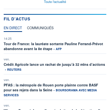
Toute l'actualité
FIL D'ACTUS
EN DIRECT
COMMUNIQUÉS
14:25
Tour de France: la lauréate sortante Pauline Ferrand-Prévot
information fournie par
abandonne avant la 8e étape
•
AFP
ven.
inf
Crédit Agricole lance un rachat de jusqu’à 32 mlns d’actions
•
REUTERS
ven.
PFAS : la métropole de Rouen porte plainte contre BASF
information fournie par
pour ses rejets dans la Seine
•
BOURSORAMA AVEC MEDIA
SERVICES
ven.