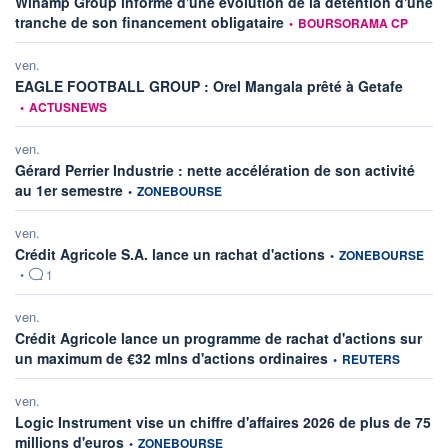
Winamp Group informe d'une évolution de la détention d'une
information fournie par
tranche de son financement obligataire
•
BOURSORAMA CP
ven.
informat
EAGLE FOOTBALL GROUP : Orel Mangala prêté à Getafe
•
ACTUSNEWS
ven.
Gérard Perrier Industrie : nette accélération de son activité
information fournie par
au 1er semestre
•
ZONEBOURSE
ven.
information fournie par
Crédit Agricole S.A. lance un rachat d'actions
•
ZONEBOURSE
•
1
ven.
Crédit Agricole lance un programme de rachat d'actions sur
information fournie pa
un maximum de €32 mlns d'actions ordinaires
•
REUTERS
ven.
Logic Instrument vise un chiffre d'affaires 2026 de plus de 75
information fournie par
millions d'euros
•
ZONEBOURSE