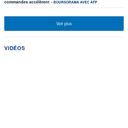
information fournie par
commandes accélèrent
•
BOURSORAMA AVEC AFP
Voir plus
VIDÉOS