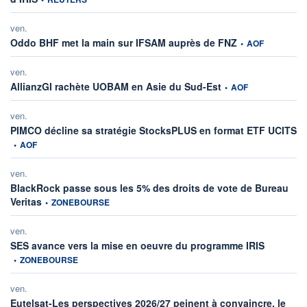
ven.
information fournie
Oddo BHF met la main sur IFSAM auprès de FNZ
•
AOF
ven.
information fournie par
AllianzGI rachète UOBAM en Asie du Sud-Est
•
AOF
ven.
in
PIMCO décline sa stratégie StocksPLUS en format ETF UCITS
•
AOF
ven.
BlackRock passe sous les 5% des droits de vote de Bureau
information fournie par
Veritas
•
ZONEBOURSE
ven.
information
SES avance vers la mise en oeuvre du programme IRIS
•
ZONEBOURSE
ven.
Eutelsat-Les perspectives 2026/27 peinent à convaincre, le