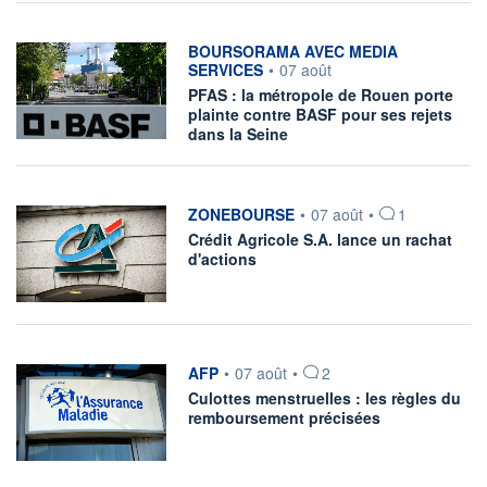
information fournie par
BOURSORAMA AVEC MEDIA
SERVICES
•
07 août
PFAS : la métropole de Rouen porte
plainte contre BASF pour ses rejets
dans la Seine
information fournie par
ZONEBOURSE
•
07 août
•
1
Crédit Agricole S.A. lance un rachat
d'actions
information fournie par
AFP
•
07 août
•
2
Culottes menstruelles : les règles du
remboursement précisées