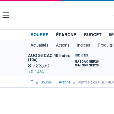
Menu
BOURSE
ÉPARGNE
BUDGET
IM
Actualités
Actions
Indices
Produits
AUG 26 CAC 40 Index
INDICES
(10x)
NASDAQ SEP26
8 723,50
MINI S&P SEP26
+0,14%
Bourse
Actions
Chiffres clés RSE 14