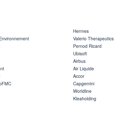
Hermes
 Environnement
Valerio Therapeutics
t
Pernod Ricard
Ubisoft
Airbus
nt
Air Liquide
l
Accor
ipFMC
Capgemini
Worldline
Kleaholding