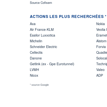
Source Cofisem
ACTIONS LES PLUS RECHERCHÉES *
Axa
Nokia
Air France-KLM
Veolia
Essilor Luxxotica
Erame
Michelin
Alstom
Schneider Electric
Forvia
Cellectis
Quadie
Danone
Soloca
Getlink (ex - Gpe Eurotunnel)
Techn
LVMH
Valeo
Nicox
ADP
* source Google