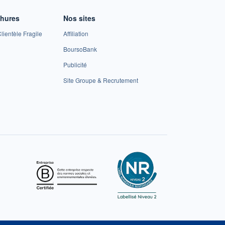
chures
Nos sites
lientèle Fragile
Affiliation
BoursoBank
Publicité
Site Groupe & Recrutement