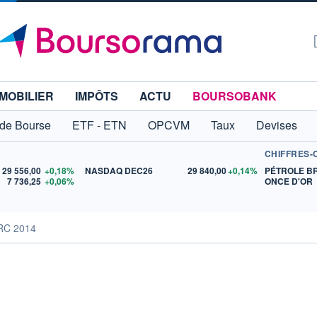
MOBILIER
IMPÔTS
ACTU
BOURSOBANK
 de Bourse
ETF - ETN
OPCVM
Taux
Devises
CHIFFRES-
29 556,00
+0,18%
NASDAQ DEC26
29 840,00
+0,14%
PÉTROLE B
7 736,25
+0,06%
ONCE D'OR
DRC 2014