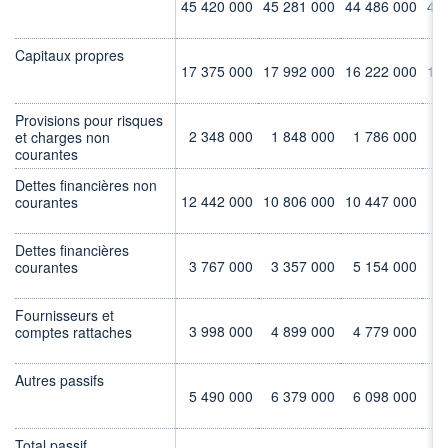
45 420 000
45 281 000
44 486 000
45
Capitaux propres
17 375 000
17 992 000
16 222 000
17
Provisions pour risques
2 348 000
1 848 000
1 786 000
1
et charges non
courantes
Dettes financières non
12 442 000
10 806 000
10 447 000
9
courantes
Dettes financières
3 767 000
3 357 000
5 154 000
4
courantes
Fournisseurs et
3 998 000
4 899 000
4 779 000
5
comptes rattaches
Autres passifs
5 490 000
6 379 000
6 098 000
6
Total passif