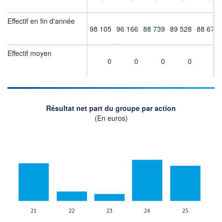
Effectif en fin d'année
98 105
96 166
88 739
89 528
88 670
Effectif moyen
0
0
0
0
0
Résultat net part du groupe par action
(En euros)
21
22
23
24
25