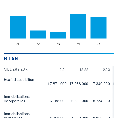
21
22
23
24
25
BILAN
MILLIERS EUR
12.21
12.22
12.23
Ecart d'acquisition
17 871 000
17 938 000
17 340 000
18
Immobilisations
6 182 000
6 301 000
5 754 000
5
incorporelles
Immobilisations
5 762 000
5 760 000
5 522 000
5
corporelles