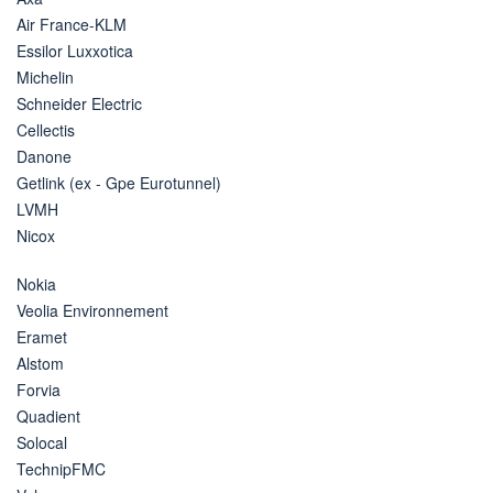
Air France-KLM
Essilor Luxxotica
Michelin
Schneider Electric
Cellectis
Danone
Getlink (ex - Gpe Eurotunnel)
LVMH
Nicox
Nokia
Veolia Environnement
Eramet
Alstom
Forvia
Quadient
Solocal
TechnipFMC