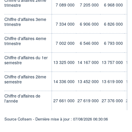
7 089 000
7 205 000
6 968 000
6
trimestre
Chiffre d'affaires 3eme
7 334 000
6 906 000
6 826 000
6
trimestre
Chiffre d'affaires 4eme
7 002 000
6 546 000
6 793 000
6
trimestre
Chiffre d'affaires du 1er
13 325 000
14 167 000
13 757 000
13
semestre
Chiffre d'affaires 2ème
14 336 000
13 452 000
13 619 000
13
semestre
Chiffre d'affaires de
27 661 000
27 619 000
27 376 000
27
l'année
Source Cofisem - Dernière mise à jour : 07/08/2026 06:30:06