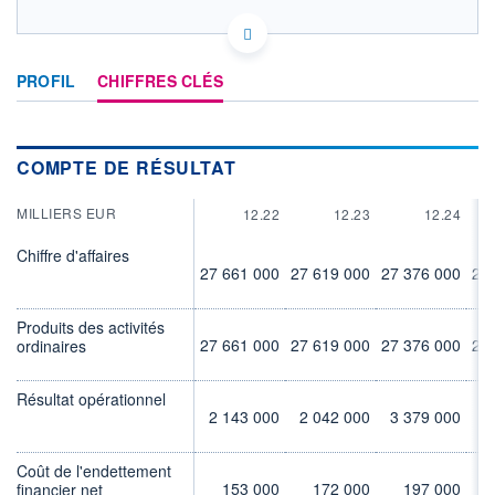
FR0000120644 BN
HISTORIQUE
EURONEXT PARIS DONNÉES TEMPS RÉEL
Politique d'exécution
ACTIONNAIRES
PROFIL
CHIFFRES CLÉS
Cotation sur les autres places
69,0
COMPTE DE RÉSULTAT
68,5
68,0
MILLIERS EUR
12.22
12.23
12.24
67,5
Chiffre d'affaires
11h51
14h42
17h33
27 661 000
27 619 000
27 376 000
27
SECTEUR
INDICE DE RÉFÉRENCE
Produits des activités
Produits alimentaires
CAC 40
27 661 000
27 619 000
27 376 000
27
ordinaires
OUVERTURE
CLÔTURE VEILLE
68,100
68,160
Résultat opérationnel
+ HAUT
+ BAS
2 143 000
2 042 000
3 379 000
2
68,560
67,880
VOLUME
CAPITAL ÉCHANGÉ
Coût de l'endettement
1 022 001
0,15%
153 000
172 000
197 000
financier net