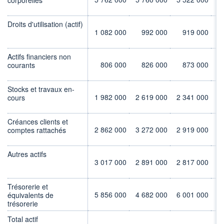
Droits d'utilisation (actif)
1 082 000
992 000
919 000
Actifs financiers non
806 000
826 000
873 000
courants
Stocks et travaux en-
1 982 000
2 619 000
2 341 000
2
cours
Créances clients et
2 862 000
3 272 000
2 919 000
2
comptes rattachés
Autres actifs
3 017 000
2 891 000
2 817 000
2
Trésorerie et
5 856 000
4 682 000
6 001 000
6
équivalents de
trésorerie
Total actif