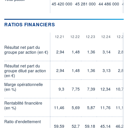
45 420 000
45 281 000
44 486 000
45
RATIOS FINANCIERS
12.21
12.22
12.23
12.24
12.25
Résultat net part du
2,94
1,48
1,36
3,14
2,82
groupe par action (en €)
Résultat net part du
2,94
1,48
1,36
3,13
2,82
groupe dilué par action
(en €)
Marge opérationnelle
9,3
7,75
7,39
12,34
10,78
(en %)
Rentabilité financière
11,46
5,69
5,87
11,76
11,12
(en %)
Ratio d'endettement
59,59
52,7
59,18
45,14
46,25