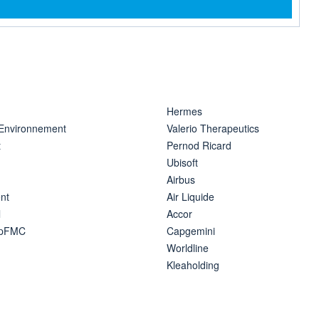
rmation
Hermes
 Environnement
Valerio Therapeutics
t
Pernod Ricard
Ubisoft
Airbus
nt
Air Liquide
l
Accor
ipFMC
Capgemini
Worldline
Kleaholding