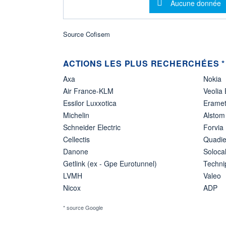
Message d'info
Aucune donnée
Source Cofisem
ACTIONS LES PLUS RECHERCHÉES *
Axa
Nokia
Air France-KLM
Veolia
Essilor Luxxotica
Erame
Michelin
Alstom
Schneider Electric
Forvia
Cellectis
Quadie
Danone
Soloca
Getlink (ex - Gpe Eurotunnel)
Techn
LVMH
Valeo
Nicox
ADP
* source Google