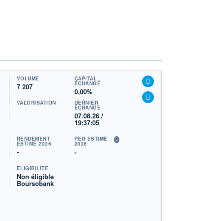
VOLUME
CAPITAL
ÉCHANGÉ
7 207
0,00%
VALORISATION
DERNIER
ÉCHANGE
07.08.26 /
19:37:05
RENDEMENT
PER ESTIMÉ
ESTIMÉ 2026
2026
-
-
ÉLIGIBILITÉ
Non éligible
Boursobank