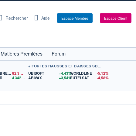
Rechercher
Aide
Espace Membre
Espace Client
Matières Premières
Forum
+ FORTES HAUSSES ET BAISSES SBF 120
PÉTROLE BRENT
82,35
$US
UBISOFT
+4,43%
WORLDLINE
-5,12%
OR
4 342,26
$US
ABIVAX
+3,54%
EUTELSAT
-4,58%