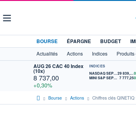
Menu
BOURSE
ÉPARGNE
BUDGET
IM
Actualités
Actions
Indices
Produits
AUG 26 CAC 40 Index
INDICES
(10x)
NASDAQ SEP26
29 839,50
8 737,00
MINI S&P SEP26
7 777,25
+0,30%
Bourse
Actions
Chiffres clés QINETI