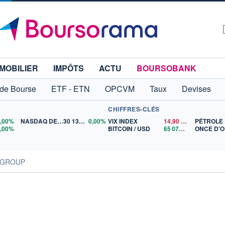
MOBILIER
IMPÔTS
ACTU
BOURSOBANK
 de Bourse
ETF - ETN
OPCVM
Taux
Devises
CHIFFRES-CLÉS
0,00%
NASDAQ DEC26
30 135,00
0,00%
VIX INDEX
14,90
$US
0,00%
BITCOIN / USD
65 078,14
$US
ONCE D'
Q GROUP