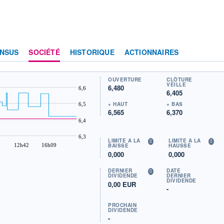
NSUS
SOCIÉTÉ
HISTORIQUE
ACTIONNAIRES
OUVERTURE
CLÔTURE
VEILLE
6,480
6,6
6,405
+ HAUT
+ BAS
6,5
6,565
6,370
6,4
6,3
LIMITE À LA
LIMITE À LA
12h42
16h09
BAISSE
HAUSSE
0,000
0,000
DERNIER
DATE
DIVIDENDE
DERNIER
DIVIDENDE
0,00 EUR
-
PROCHAIN
DIVIDENDE
-