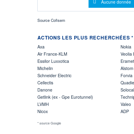
Message d'info
Aucune donnée
Source Cofisem
ACTIONS LES PLUS RECHERCHÉES *
Axa
Nokia
Air France-KLM
Veolia
Essilor Luxxotica
Erame
Michelin
Alstom
Schneider Electric
Forvia
Cellectis
Quadie
Danone
Soloca
Getlink (ex - Gpe Eurotunnel)
Techn
LVMH
Valeo
Nicox
ADP
* source Google