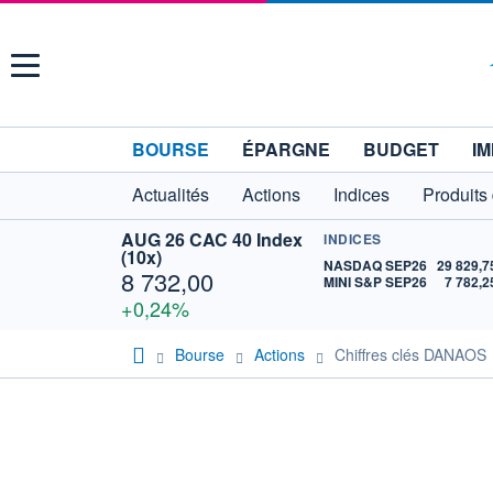
Menu
BOURSE
ÉPARGNE
BUDGET
IM
Actualités
Actions
Indices
Produits
AUG 26 CAC 40 Index
INDICES
(10x)
NASDAQ SEP26
29 829,7
8 732,00
MINI S&P SEP26
7 782,2
+0,24%
Bourse
Actions
Chiffres clés DANAOS