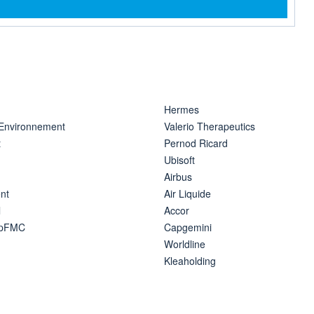
rmation
Hermes
 Environnement
Valerio Therapeutics
t
Pernod Ricard
Ubisoft
Airbus
nt
Air Liquide
l
Accor
ipFMC
Capgemini
Worldline
Kleaholding