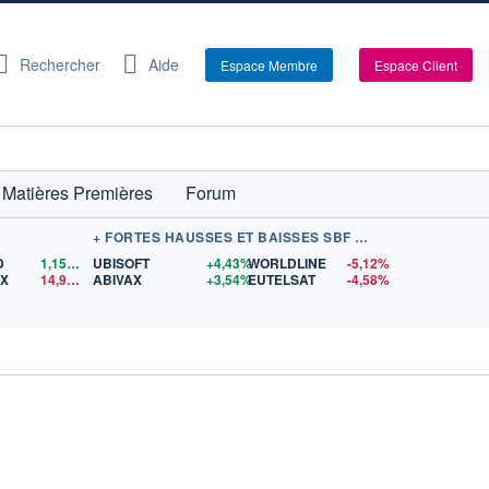
Rechercher
Aide
Espace Membre
Espace Client
Matières Premières
Forum
+ FORTES HAUSSES ET BAISSES SBF 120
D
1,1560
$US
UBISOFT
+4,43%
WORLDLINE
-5,12%
EX
14,96
$US
ABIVAX
+3,54%
EUTELSAT
-4,58%