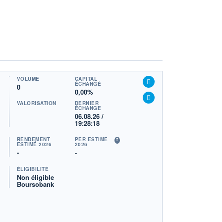
VOLUME
CAPITAL
ÉCHANGÉ
0
0,00%
VALORISATION
DERNIER
ÉCHANGE
06.08.26 /
19:28:18
RENDEMENT
PER ESTIMÉ
ESTIMÉ 2026
2026
-
-
ÉLIGIBILITÉ
Non éligible
Boursobank