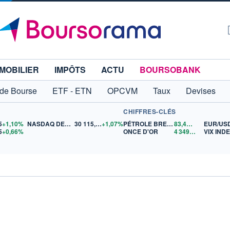
MOBILIER
IMPÔTS
ACTU
BOURSOBANK
 de Bourse
ETF - ETN
OPCVM
Taux
Devises
CHIFFRES-CLÉS
5
+1,10%
NASDAQ DEC26
30 115,75
+1,07%
PÉTROLE BRENT
83,46
$US
EUR/US
5
+0,66%
ONCE D'OR
4 349,12
$US
VIX IND