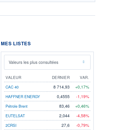
MES LISTES
Valeurs les plus consultées
VALEUR
DERNIER
VAR.
8 714,93
+0,17%
CAC 40
0,4555
-1,19%
HAFFNER ENERGY
83,46
+0,46%
Pétrole Brent
2,044
-4,58%
EUTELSAT
27,6
-0,79%
2CRSI