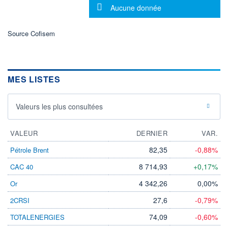
492 264
0,40%
Message d'information
Aucune donnée
VALORISATION
DERNIER ÉCHANGE
865 MEUR
07.08.26 / 17:35:05
Source Cofisem
LIMITE À LA
LIMITE À LA
BAISSE
HAUSSE
6,625
7,315
RENDEMENT
PER ESTIMÉ
ESTIMÉ 2026
2026
MES LISTES
6,25%
8,24
DERNIER
DATE
DIVIDENDE
DERNIER
Valeurs les plus consultées
DIVIDENDE
0,27 EUR (04/05/26)
04/05/26
VALEUR
DERNIER
VAR.
PROCHAIN
DIVIDENDE
-
82,35
-0,88%
Pétrole Brent
ÉLIGIBILITÉ
8 714,93
+0,17%
CAC 40
PEA
PEA-PME
4 342,26
0,00%
Or
Non éligible
Boursobank
27,6
-0,79%
2CRSI
+ PORTEFEUILLE
+ LISTE
74,09
-0,60%
TOTALENERGIES