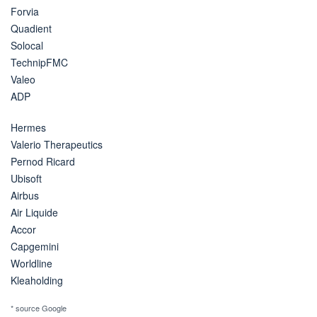
Forvia
Quadient
Solocal
TechnipFMC
Valeo
ADP
Hermes
Valerio Therapeutics
Pernod Ricard
Ubisoft
Airbus
Air Liquide
Accor
Capgemini
Worldline
Kleaholding
* source Google