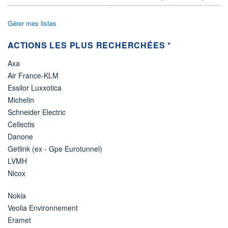
VOLUME
CAPITAL ÉCHANGÉ
0
0,00%
Gérer mes listes
VALORISATION
CAPI.
BOURSIÈRE
11 383 MUSD
11 416 MUSD
ACTIONS LES PLUS RECHERCHÉES *
LIMITE À LA
LIMITE À LA
Axa
BAISSE
HAUSSE
42,2100
0,0000
Air France-KLM
Essilor Luxxotica
RENDEMENT
PER ESTIMÉ
ESTIMÉ 2026
2026
Michelin
-
34,71
Schneider Electric
DERNIER
Cellectis
ÉCHANGE
07.08.26 / 22:00:00
Danone
Getlink (ex - Gpe Eurotunnel)
ÉLIGIBILITÉ
RISQUE ESG
BOURSOVIE LUX
LVMH
19,4/100 (faible)
Nicox
+ PORTEFEUILLE
+ LISTE
Nokia
Veolia Environnement
Eramet