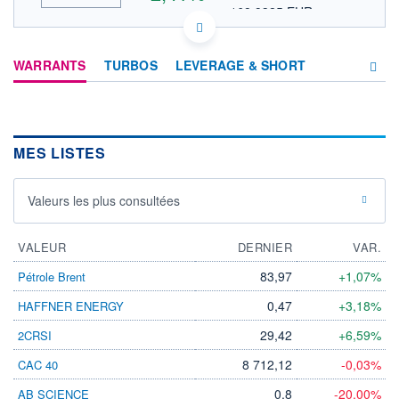
168,9325 EUR
VALEUR INDICATIVE
INDICE DE RÉFÉRENCE
HISTORIQUE
NASDAQ COMPOSITE
US5627501092 MANH
ACTIONNAIRES
WARRANTS
TURBOS
LEVERAGE & SHORT
DONNÉES TEMPS DIFFÉRÉ
Politique d'exécution
Cotation sur les autres places
PRODUITS
D'INVESTISSEMENT
MES LISTES
200
195
Valeurs les plus consultées
190
185
VALEUR
DERNIER
VAR.
17h39
19h48
21h57
83,97
+1,07%
Pétrole Brent
INDICE DE RÉFÉRENCE
NASDAQ Composite
0,47
+3,18%
HAFFNER ENERGY
OUVERTURE
CLÔTURE VEILLE
29,42
+6,59%
2CRSI
193,5400
190,6300
8 712,12
-0,03%
CAC 40
+ HAUT
+ BAS
196,7600
189,7200
0,8
-20,00%
AB SCIENCE