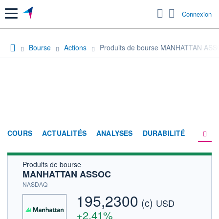
Menu
Connexion
Bourse
Actions
Produits de bourse MANHATTAN AS
COURS
ACTUALITÉS
ANALYSES
DURABILITÉ
Produits de bourse
CONSENSUS
MANHATTAN ASSOC
SOCIÉTÉ
NASDAQ
195,2300
(c)
PRODUITS DE BOURSE
USD
+2,41%
FORUM