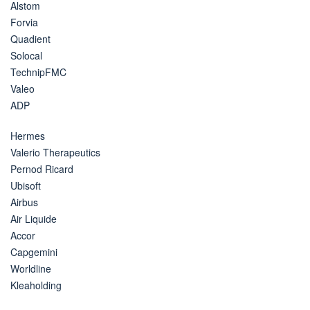
Alstom
Forvia
Quadient
Solocal
TechnipFMC
Valeo
ADP
Hermes
Valerio Therapeutics
Pernod Ricard
Ubisoft
Airbus
Air Liquide
Accor
Capgemini
Worldline
Kleaholding