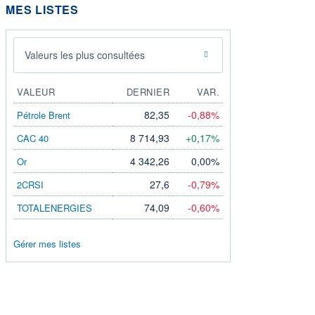
MES LISTES
Valeurs les plus consultées
E
PARITÉ
ÉLASTICITÉ
VALEUR
DERNIER
VAR.
té
1/5
8,27%
82,35
-0,88%
Pétrole Brent
8 714,93
+0,17%
CAC 40
4 342,26
0,00%
Or
27,6
-0,79%
2CRSI
74,09
-0,60%
TOTALENERGIES
Gérer mes listes