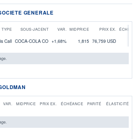
SOCIETE GENERALE
TYPE
SOUS-JACENT
VAR.
MIDPRICE
PRIX EX.
ÉCHÉANC
is Call
COCA-COLA CO
+1,68%
1,815
76,759 USD
illimi
age.
 GOLDMAN
VAR.
MIDPRICE
PRIX EX.
ÉCHÉANCE
PARITÉ
ÉLASTICITÉ
age.