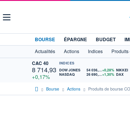
Menu
BOURSE
ÉPARGNE
BUDGET
IM
Actualités
Actions
Indices
Produits
CAC 40
INDICES
8 714,93
DOW JONES
54 036,93
+0,28%
NIKKEI
NASDAQ
26 690,62
+1,30%
DAX
+0,17%
Bourse
Actions
Produits de bourse 