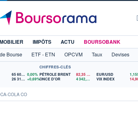
MOBILIER
IMPÔTS
ACTU
BOURSOBANK
 de Bourse
ETF - ETN
OPCVM
Taux
Devises
CHIFFRES-CLÉS
65 606,71
0,00%
PÉTROLE BRENT
82,35
$US
EUR/USD
26 319,45
+0,69%
ONCE D'OR
4 342,26
$US
VIX INDEX
14,9
COCA-COLA CO