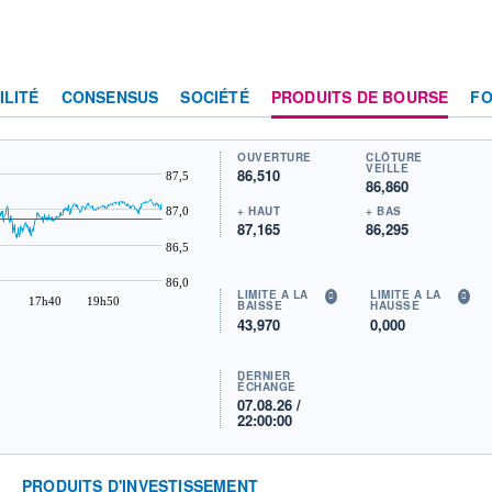
ILITÉ
CONSENSUS
SOCIÉTÉ
PRODUITS DE BOURSE
F
OUVERTURE
CLÔTURE
VEILLE
86,510
87,5
86,860
+ HAUT
+ BAS
87,0
87,165
86,295
86,5
86,0
LIMITE À LA
LIMITE À LA
17h40
19h50
BAISSE
HAUSSE
43,970
0,000
DERNIER
ÉCHANGE
07.08.26 /
22:00:00
T
PRODUITS D'INVESTISSEMENT