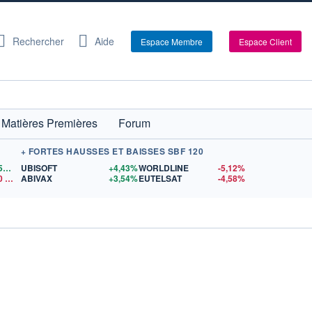
Rechercher
Aide
Espace Membre
Espace Client
Matières Premières
Forum
+ FORTES HAUSSES ET BAISSES SBF 120
1,1559
$US
UBISOFT
+4,43%
WORLDLINE
-5,12%
0
$US
ABIVAX
+3,54%
EUTELSAT
-4,58%