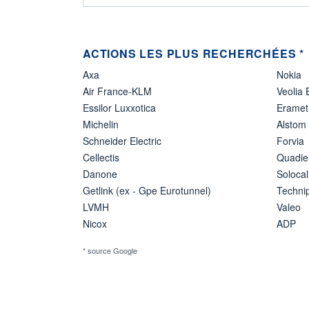
ACTIONS LES PLUS RECHERCHÉES *
Axa
Nokia
Air France-KLM
Veolia
Essilor Luxxotica
Eramet
Michelin
Alstom
Schneider Electric
Forvia
Cellectis
Quadie
Danone
Solocal
Getlink (ex - Gpe Eurotunnel)
Techn
LVMH
Valeo
Nicox
ADP
* source Google