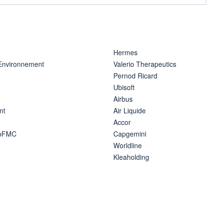
Hermes
 Environnement
Valerio Therapeutics
Pernod Ricard
Ubisoft
Airbus
nt
Air Liquide
Accor
ipFMC
Capgemini
Worldline
Kleaholding