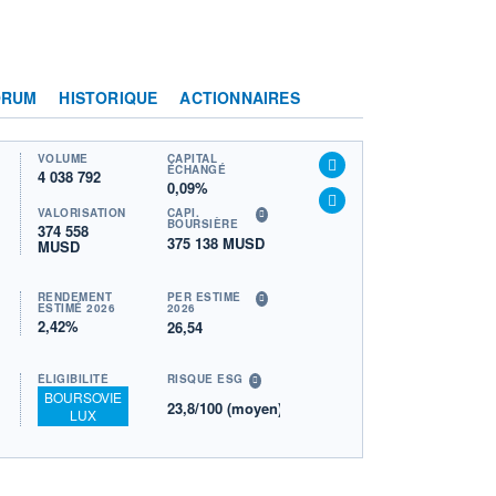
ORUM
HISTORIQUE
ACTIONNAIRES
VOLUME
CAPITAL
ÉCHANGÉ
4 038 792
0,09%
VALORISATION
CAPI.
BOURSIÈRE
374 558
375 138 MUSD
MUSD
RENDEMENT
PER ESTIMÉ
ESTIMÉ 2026
2026
2,42%
26,54
ÉLIGIBILITÉ
RISQUE ESG
BOURSOVIE
23,8/100 (moyen)
LUX