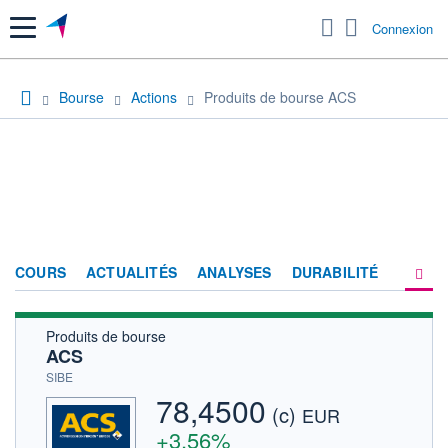
Menu
Connexion
Bourse
Actions
Produits de bourse ACS
COURS
ACTUALITÉS
ANALYSES
DURABILITÉ
Produits de bourse
CONSENSUS
ACS
SOCIÉTÉ
SIBE
78,4500
(c)
PRODUITS DE BOURSE
EUR
+3,56%
HISTORIQUE