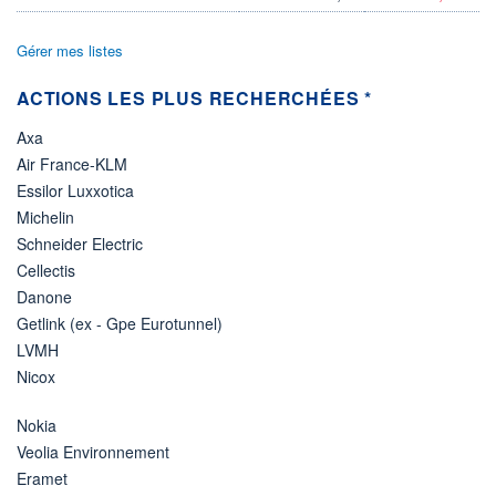
2,28%
26,58
Gérer mes listes
DERNIER
DATE
DIVIDENDE
DERNIER
DIVIDENDE
1,87 EUR (29/06/26)
29/06/26
ACTIONS LES PLUS RECHERCHÉES *
PROCHAIN
Axa
DIVIDENDE
-
Air France-KLM
Essilor Luxxotica
ÉLIGIBILITÉ
RISQUE ESG
BOURSOVIE LUX
Michelin
28,6/100 (moyen)
CTO BUSINESS
Schneider Electric
Cellectis
+ PORTEFEUILLE
+ LISTE
Danone
Getlink (ex - Gpe Eurotunnel)
LVMH
Nicox
Nokia
Veolia Environnement
Eramet