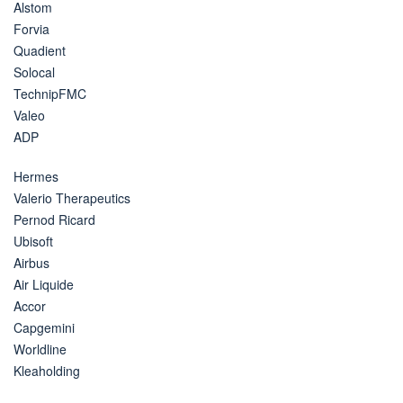
Alstom
Forvia
Quadient
Solocal
TechnipFMC
Valeo
ADP
Hermes
Valerio Therapeutics
Pernod Ricard
Ubisoft
Airbus
Air Liquide
Accor
Capgemini
Worldline
Kleaholding