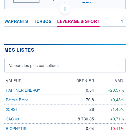
IBEX 35
INDICE DE RÉFÉRENCE
ACTIONNAIRES
ES0167050915 ACS
DONNÉES TEMPS DIFFÉRÉ
WARRANTS
TURBOS
LEVERAGE & SHORT
Politique d'exécution
Cotation sur les autres places
PRODUITS
INDICE DE RÉFÉRENCE
D'INVESTISSEMENT
IBEX 35
MES LISTES
OUVERTURE
CLÔTURE VEILLE
77,1000
75,7500
Valeurs les plus consultées
+ HAUT
+ BAS
79,0000
76,5000
VALEUR
DERNIER
VAR.
VOLUME
CAPITAL ÉCHANGÉ
194 612
0,07%
0,54
+28,57%
HAFFNER ENERGY
VALORISATION
DERNIER ÉCHANGE
21 738 MEUR
25.11.25 / 17:29:46
79,8
+0,48%
Pétrole Brent
28
+1,45%
2CRSI
LIMITE À LA
LIMITE À LA
BAISSE
HAUSSE
0,0000
0,0000
8 730,85
+0,71%
CAC 40
RENDEMENT
PER ESTIMÉ
0,04
-10,11%
BIOPHYTIS
ESTIMÉ 2026
2026