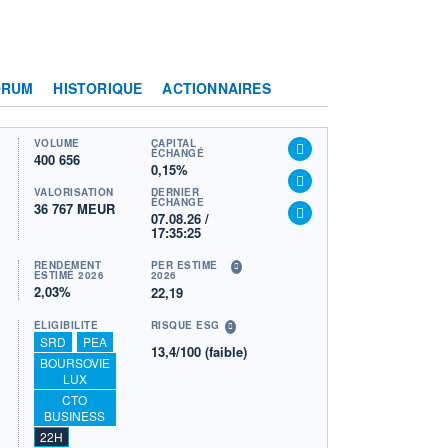
ORUM
HISTORIQUE
ACTIONNAIRES
VOLUME
CAPITAL
ÉCHANGÉ
400 656
0,15%
VALORISATION
DERNIER
ÉCHANGE
36 767 MEUR
07.08.26 /
17:35:25
RENDEMENT
PER ESTIMÉ
ESTIMÉ 2026
2026
2,03%
22,19
ÉLIGIBILITÉ
RISQUE ESG
SRD
PEA
13,4/100 (faible)
BOURSOVIE
LUX
CTO
BUSINESS
22H