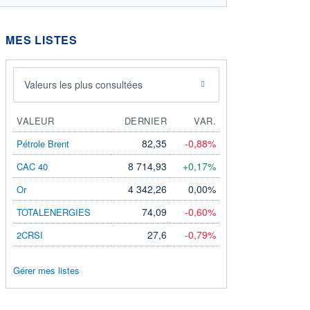
MES LISTES
Valeurs les plus consultées
LASTICITÉ
VALEUR
DERNIER
VAR.
0,00%
82,35
-0,88%
Pétrole Brent
0,00%
8 714,93
+0,17%
CAC 40
0,00%
4 342,26
0,00%
Or
0,00%
74,09
-0,60%
TOTALENERGIES
0,00%
27,6
-0,79%
2CRSI
0,00%
0,00%
Gérer mes listes
0,00%