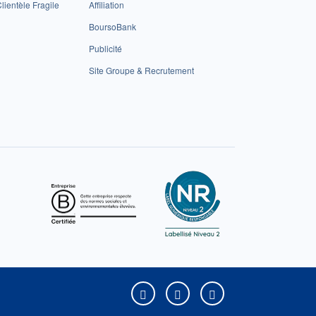
lientèle Fragile
Affiliation
BoursoBank
Publicité
Site Groupe & Recrutement
Boursorama sur Facebook
Boursorama sur X
Boursorama sur Yo