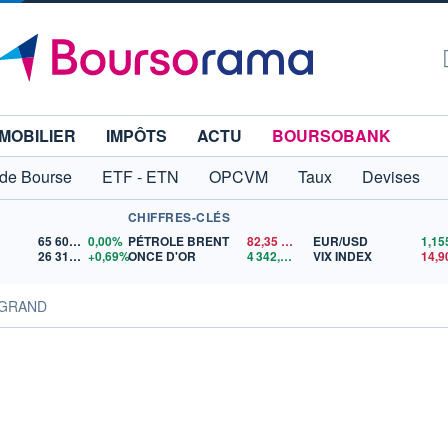
MOBILIER
IMPÔTS
ACTU
BOURSOBANK
 de Bourse
ETF - ETN
OPCVM
Taux
Devises
CHIFFRES-CLÉS
65 606,71
0,00%
PÉTROLE BRENT
82,35
$US
EUR/USD
26 319,45
+0,69%
ONCE D'OR
4 342,26
$US
VIX INDEX
14,9
LEGRAND