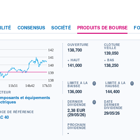
ILITÉ
CONSENSUS
SOCIÉTÉ
PRODUITS DE BOURSE
F
OUVERTURE
CLÔTURE
VEILLE
138,700
142
139,050
141
+ HAUT
+ BAS
141,000
138,250
140
139
138
LIMITE À LA
LIMITE À LA
11h51
14h42
17h33
BAISSE
HAUSSE
136,000
144,400
CTEUR
mposants et équipements
ectriques
DERNIER
DATE
DIVIDENDE
DERNIER
DIVIDENDE
2,38 EUR
DICE DE RÉFÉRENCE
29/05/26
(29/05/26)
C 40
PROCHAIN
DIVIDENDE
-