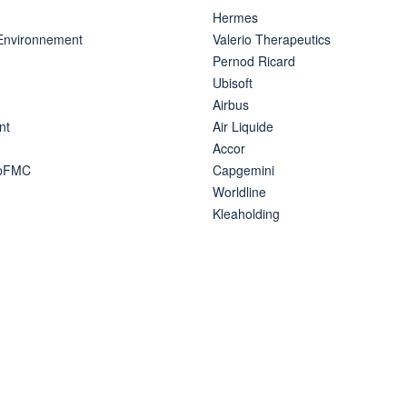
Hermes
 Environnement
Valerio Therapeutics
Pernod Ricard
Ubisoft
Airbus
nt
Air Liquide
Accor
ipFMC
Capgemini
Worldline
Kleaholding