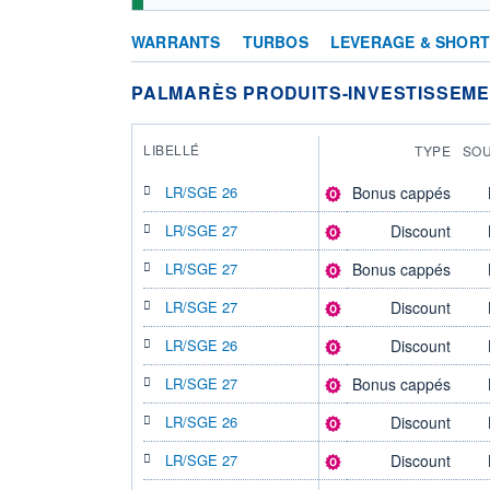
WARRANTS
TURBOS
LEVERAGE & SHOR
PALMARÈS PRODUITS-INVESTISSEM
LIBELLÉ
TYPE
SOU
LR/SGE 26
Bonus cappés
LR/SGE 27
Discount
LR/SGE 27
Bonus cappés
LR/SGE 27
Discount
LR/SGE 26
Discount
LR/SGE 27
Bonus cappés
LR/SGE 26
Discount
LR/SGE 27
Discount