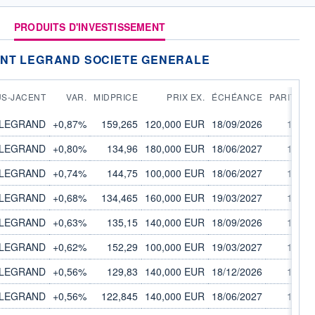
T
PRODUITS D'INVESTISSEMENT
ENT LEGRAND SOCIETE GENERALE
S-JACENT
VAR.
MIDPRICE
PRIX EX.
ÉCHÉANCE
PARITÉ
É
LEGRAND
+0,87%
159,265
120,000 EUR
18/09/2026
1/1
LEGRAND
+0,80%
134,96
180,000 EUR
18/06/2027
1/1
LEGRAND
+0,74%
144,75
100,000 EUR
18/06/2027
1/1
LEGRAND
+0,68%
134,465
160,000 EUR
19/03/2027
1/1
LEGRAND
+0,63%
135,15
140,000 EUR
18/09/2026
1/1
LEGRAND
+0,62%
152,29
100,000 EUR
19/03/2027
1/1
LEGRAND
+0,56%
129,83
140,000 EUR
18/12/2026
1/1
LEGRAND
+0,56%
122,845
140,000 EUR
18/06/2027
1/1