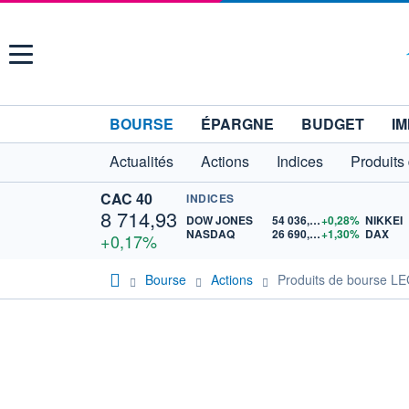
Menu
BOURSE
ÉPARGNE
BUDGET
IM
Actualités
Actions
Indices
Produits
CAC 40
INDICES
8 714,93
DOW JONES
54 036,93
+0,28%
NIKKEI
NASDAQ
26 690,62
+1,30%
DAX
+0,17%
Bourse
Actions
Produits de bourse 