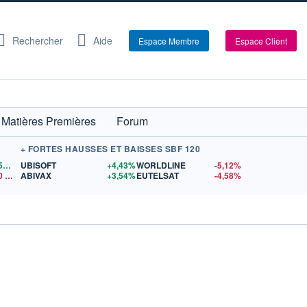
Rechercher
Aide
Espace Membre
Espace Client
Matières Premières
Forum
+ FORTES HAUSSES ET BAISSES SBF 120
1,1559
$US
UBISOFT
+4,43%
WORLDLINE
-5,12%
0
$US
ABIVAX
+3,54%
EUTELSAT
-4,58%