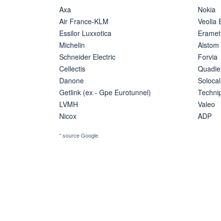
Axa
Nokia
Air France-KLM
Veolia
Essilor Luxxotica
Eramet
Michelin
Alstom
Schneider Electric
Forvia
Cellectis
Quadie
Danone
Solocal
Getlink (ex - Gpe Eurotunnel)
Techn
LVMH
Valeo
Nicox
ADP
* source Google