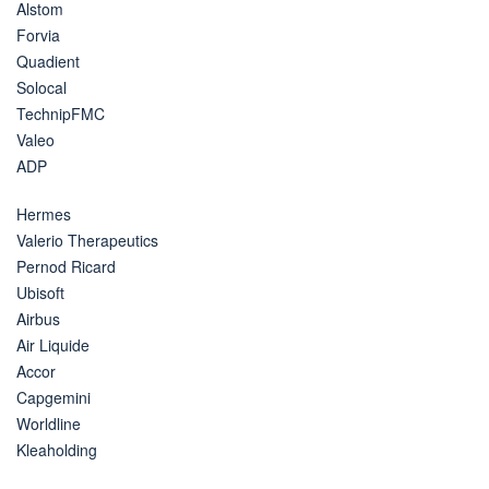
Alstom
Forvia
Quadient
Solocal
TechnipFMC
Valeo
ADP
Hermes
Valerio Therapeutics
Pernod Ricard
Ubisoft
Airbus
Air Liquide
Accor
Capgemini
Worldline
Kleaholding