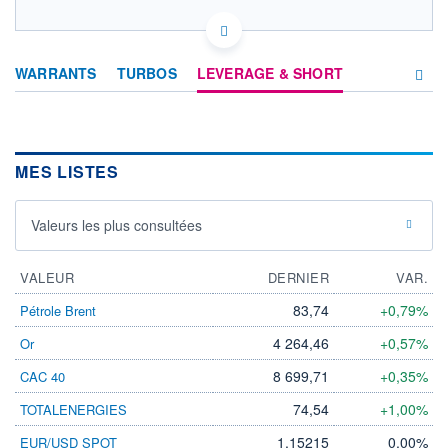
IT0005603078 MS
DONNÉES TEMPS DIFFÉRÉ
Politique d'exécution
WARRANTS
TURBOS
LEVERAGE & SHORT
Cotation sur les autres places
SECTEUR
PÉTROLE ET GAZ
PRODUITS
D'INVESTISSEMENT
MES LISTES
OUVERTURE
CLÔTURE VEILLE
0,000
0,720
+ HAUT
+ BAS
Valeurs les plus consultées
0,000
0,000
VOLUME
CAPITAL ÉCHANGÉ
VALEUR
DERNIER
VAR.
0
0,00%
VALORISATION
DERNIER ÉCHANGE
83,74
+0,79%
Pétrole Brent
19 MEUR
05.08.26 / 17:27:06
4 264,46
+0,57%
Or
LIMITE À LA
LIMITE À LA
BAISSE
HAUSSE
8 699,71
+0,35%
CAC 40
0,684
0,756
74,54
+1,00%
TOTALENERGIES
RENDEMENT
PER ESTIMÉ
ESTIMÉ 2026
2026
-
-
1,15215
0,00%
EUR/USD SPOT