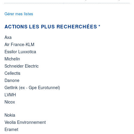
DERNIER
DATE
DIVIDENDE
DERNIER
Gérer mes listes
DIVIDENDE
0,11 EUR (07/07/25)
07/07/25
ACTIONS LES PLUS RECHERCHÉES *
PROCHAIN
DIVIDENDE
-
Axa
Air France-KLM
ÉLIGIBILITÉ
PEA
PEA-PME
Essilor Luxxotica
Non éligible
Michelin
Boursobank
Schneider Electric
Cellectis
+ PORTEFEUILLE
+ LISTE
Danone
Getlink (ex - Gpe Eurotunnel)
LVMH
Nicox
Nokia
Veolia Environnement
Eramet