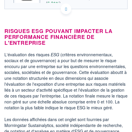
(
6,21%
)
ACTIONNAIRES
FR0000061418 SACI
EURONEXT PARIS DONNÉES TEMPS RÉEL
Politique d'exécution
Cotation sur les autres places
RISQUES ESG POUVANT IMPACTER LA
PERFORMANCE FINANCIÈRE DE
L'ENTREPRISE
SECTEUR
Distributeurs spécialisés
L'évaluation des risques
ESG
(critères environnementaux,
OUVERTURE
CLÔTURE VEILLE
sociaux et de gouvernance) a pour but de mesurer le risque
37,6000
35,4000
encouru par une entreprise sur les questions environnementales,
+ HAUT
+ BAS
sociales, sociétales et de gouvernance. Cette évaluation aboutit à
37,6000
37,6000
une notation structurée en deux dimensions qui associe
l'évaluation de l'exposition d'une entreprise aux risques matériels
VOLUME
CAPITAL ÉCHANGÉ
258
0,01%
liés à un secteur d'activité spécifique et l'évaluation de la gestion
de ces risques par l'entreprise. La notation finale mesure le risque
VALORISATION
DERNIER ÉCHANGE
82 MEUR
07.08.26 / 17:04:10
non géré sur une échelle absolue comprise entre 0 et 100. La
notation la plus faible indique le risque ESG le mieux géré.
LIMITE À LA
LIMITE À LA
BAISSE
HAUSSE
32,2000
39,0000
Les données affichées dans cet onglet sont fournies par
Morningstar Sustainalytics, société indépendante de recherche,
RENDEMENT
PER ESTIMÉ
de notation et d'analyse en matière d'ESG et de gouvernance
ESTIMÉ 2026
2026