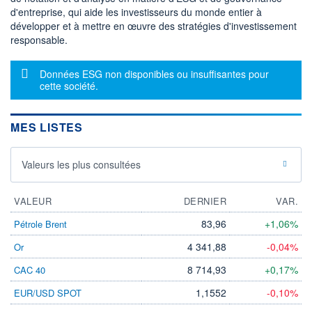
-
-
d'entreprise, qui aide les investisseurs du monde entier à
développer et à mettre en œuvre des stratégies d'investissement
DERNIER
DATE
responsable.
DIVIDENDE
DERNIER
DIVIDENDE
0,70 EUR (14/05/25)
14/05/25
Message d'information
Données ESG non disponibles ou insuffisantes pour
PROCHAIN
cette société.
DIVIDENDE
-
ÉLIGIBILITÉ
RISQUE ESG
MES LISTES
PEA
PEA-PME
-
CTO BUSINESS
Valeurs les plus consultées
+ ALERTE
+ PORTEFEUILLE
+ LISTE
VALEUR
DERNIER
VAR.
83,96
+1,06%
Pétrole Brent
4 341,88
-0,04%
Or
8 714,93
+0,17%
CAC 40
1,1552
-0,10%
EUR/USD SPOT