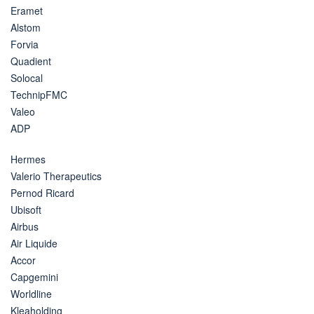
Eramet
Alstom
Forvia
Quadient
Solocal
TechnipFMC
Valeo
ADP
Hermes
Valerio Therapeutics
Pernod Ricard
Ubisoft
Airbus
Air Liquide
Accor
Capgemini
Worldline
Kleaholding