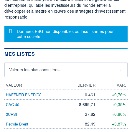
VALORISATION
DERNIER ÉCHANGE
d'entreprise, qui aide les investisseurs du monde entier à
12 MEUR
06.08.26 / 17:35:02
développer et à mettre en œuvre des stratégies d'investissement
responsable.
LIMITE À LA
LIMITE À LA
BAISSE
HAUSSE
0,0002
0,0342
Message d'information
Données ESG non disponibles ou insuffisantes pour
RENDEMENT
PER ESTIMÉ
cette société.
ESTIMÉ 2026
2026
-
-
DERNIER
DATE
MES LISTES
DIVIDENDE
DERNIER
DIVIDENDE
0,00 EUR
-
Valeurs les plus consultées
PROCHAIN
DIVIDENDE
-
VALEUR
DERNIER
VAR.
ÉLIGIBILITÉ
RISQUE ESG
PEA
PEA-PME
0,461
+9,76%
HAFFNER ENERGY
-
CTO BUSINESS
8 699,71
+0,35%
CAC 40
27,82
+0,80%
2CRSI
+ ALERTE
+ PORTEFEUILLE
+ LISTE
82,49
+3,87%
Pétrole Brent