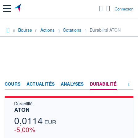
Menu
Connexion
Bourse
Actions
Cotations
Durabilité ATON
COURS
ACTUALITÉS
ANALYSES
DURABILITÉ
Durabilité
CONSENSUS
ATON
SOCIÉTÉ
0,0114
EUR
FORUM
-5,00%
HISTORIQUE