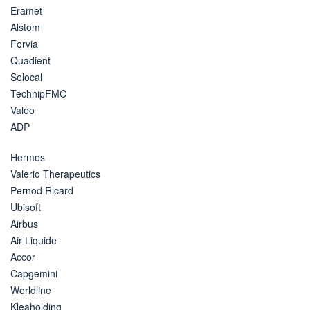
Eramet
Alstom
Forvia
Quadient
Solocal
TechnipFMC
Valeo
ADP
Hermes
Valerio Therapeutics
Pernod Ricard
Ubisoft
Airbus
Air Liquide
Accor
Capgemini
Worldline
Kleaholding