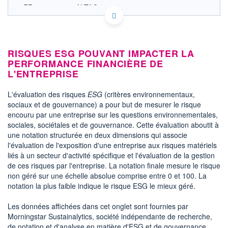
FR0004153930 ALTAO
ACTIONNAIRES
EURONEXT PARIS DONNÉES TEMPS RÉEL
Politique d'exécution
Cotation sur les autres places
RISQUES ESG POUVANT IMPACTER LA
0,013
PERFORMANCE FINANCIÈRE DE
L'ENTREPRISE
0,012
L'évaluation des risques
ESG
(critères environnementaux,
0,011
sociaux et de gouvernance) a pour but de mesurer le risque
0,010
encouru par une entreprise sur les questions environnementales,
11h52
14h44
sociales, sociétales et de gouvernance. Cette évaluation aboutit à
une notation structurée en deux dimensions qui associe
SECTEUR
l'évaluation de l'exposition d'une entreprise aux risques matériels
Biotechnologie
liés à un secteur d'activité spécifique et l'évaluation de la gestion
de ces risques par l'entreprise. La notation finale mesure le risque
OUVERTURE
CLÔTURE VEILLE
0,0112
0,0120
non géré sur une échelle absolue comprise entre 0 et 100. La
notation la plus faible indique le risque ESG le mieux géré.
+ HAUT
+ BAS
0,0126
0,0110
Les données affichées dans cet onglet sont fournies par
VOLUME
CAPITAL ÉCHANGÉ
Morningstar Sustainalytics, société indépendante de recherche,
26 752 371
2,58%
de notation et d'analyse en matière d'ESG et de gouvernance