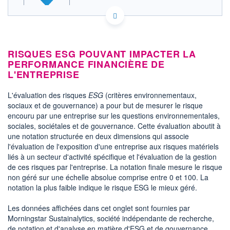
ACTIONNAIRES
FR0010424697 ALENT
EURONEXT PARIS DONNÉES TEMPS RÉEL
Politique d'exécution
Cotation sur les autres places
RISQUES ESG POUVANT IMPACTER LA
PERFORMANCE FINANCIÈRE DE
L'ENTREPRISE
0,50
0,48
L'évaluation des risques
ESG
(critères environnementaux,
sociaux et de gouvernance) a pour but de mesurer le risque
0,46
encouru par une entreprise sur les questions environnementales,
0,44
sociales, sociétales et de gouvernance. Cette évaluation aboutit à
12h09
14h51
17h33
une notation structurée en deux dimensions qui associe
l'évaluation de l'exposition d'une entreprise aux risques matériels
SECTEUR
liés à un secteur d'activité spécifique et l'évaluation de la gestion
Internet
de ces risques par l'entreprise. La notation finale mesure le risque
non géré sur une échelle absolue comprise entre 0 et 100. La
OUVERTURE
CLÔTURE VEILLE
notation la plus faible indique le risque ESG le mieux géré.
0,4585
0,4500
+ HAUT
+ BAS
Les données affichées dans cet onglet sont fournies par
0,4870
0,4545
Morningstar Sustainalytics, société indépendante de recherche,
VOLUME
CAPITAL ÉCHANGÉ
de notation et d'analyse en matière d'ESG et de gouvernance