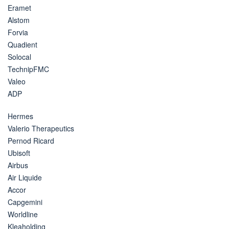
Eramet
Alstom
Forvia
Quadient
Solocal
TechnipFMC
Valeo
ADP
Hermes
Valerio Therapeutics
Pernod Ricard
Ubisoft
Airbus
Air Liquide
Accor
Capgemini
Worldline
Kleaholding