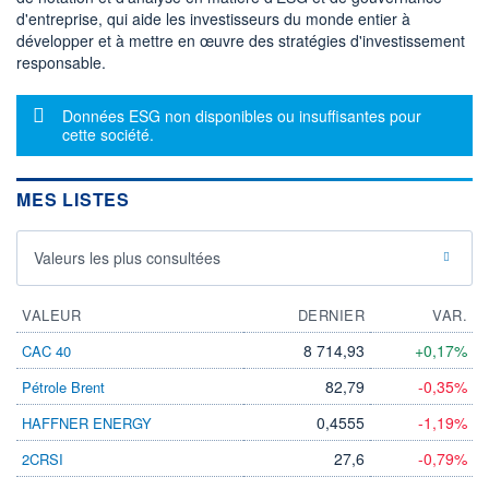
24 725
0,54%
d'entreprise, qui aide les investisseurs du monde entier à
VALORISATION
DERNIER ÉCHANGE
développer et à mettre en œuvre des stratégies d'investissement
2 MEUR
07.08.26 / 17:35:27
responsable.
LIMITE À LA
LIMITE À LA
BAISSE
HAUSSE
Message d'information
Données ESG non disponibles ou insuffisantes pour
0,4340
0,4790
cette société.
RENDEMENT
PER ESTIMÉ
ESTIMÉ 2026
2026
-
-
MES LISTES
DERNIER
DATE
DIVIDENDE
DERNIER
DIVIDENDE
0,00 EUR
Valeurs les plus consultées
-
PROCHAIN
DIVIDENDE
VALEUR
DERNIER
VAR.
-
8 714,93
+0,17%
CAC 40
ÉLIGIBILITÉ
RISQUE ESG
PEA
PEA-PME
82,79
-0,35%
Pétrole Brent
-
CTO BUSINESS
0,4555
-1,19%
HAFFNER ENERGY
+ ALERTE
+ PORTEFEUILLE
+ LISTE
27,6
-0,79%
2CRSI