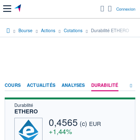
Menu
Connexion
Bourse
Actions
Cotations
Durabilité ETHERO
COURS
ACTUALITÉS
ANALYSES
DURABILITÉ
Durabilité
CONSENSUS
ETHERO
SOCIÉTÉ
0,4565
(c)
EUR
FORUM
+1,44%
HISTORIQUE