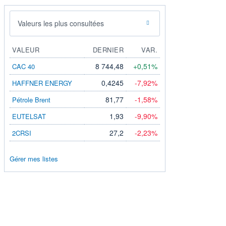
Valeurs les plus consultées
VALEUR
DERNIER
VAR.
8 744,48
+0,51%
CAC 40
0,4245
-7,92%
HAFFNER ENERGY
81,77
-1,58%
Pétrole Brent
1,93
-9,90%
EUTELSAT
27,2
-2,23%
2CRSI
Gérer mes listes