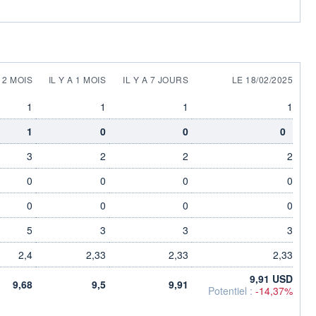
A 2 MOIS
IL Y A 1 MOIS
IL Y A 7 JOURS
LE 18/02/2025
1
1
1
1
1
0
0
0
3
2
2
2
0
0
0
0
0
0
0
0
5
3
3
3
2,4
2,33
2,33
2,33
9,91 USD
9,68
9,5
9,91
Potentiel :
-14,37%