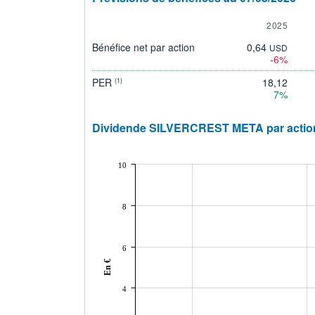
2025
Bénéfice net par action
0,64
USD
-6%
PER
18,12
(1)
7%
Dividende SILVERCREST META par actio
10
8
6
En €
4