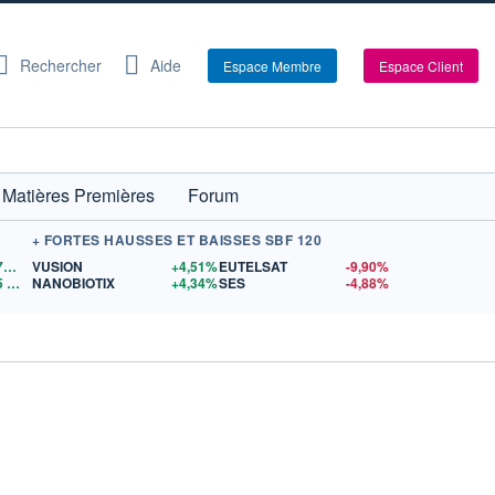
Rechercher
Aide
Espace Membre
Espace Client
Matières Premières
Forum
+ FORTES HAUSSES ET BAISSES SBF 120
1,1572
$US
VUSION
+4,51%
EUTELSAT
-9,90%
5
$US
NANOBIOTIX
+4,34%
SES
-4,88%