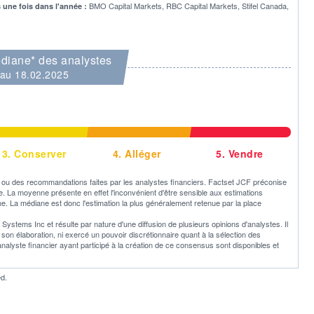
BMO Capital Markets, RBC Capital Markets, Stifel Canada,
s une fois dans l'année :
diane* des analystes
au 18.02.2025
3.
Conserver
4.
Alléger
5.
Vendre
u des recommandations faites par les analystes financiers. Factset JCF préconise
ne. La moyenne présente en effet l'inconvénient d'être sensible aux estimations
e. La médiane est donc l'estimation la plus généralement retenue par la place
ystems Inc et résulte par nature d'une diffusion de plusieurs opinions d'analystes. Il
 élaboration, ni exercé un pouvoir discrétionnaire quant à la sélection des
 analyste financier ayant participé à la création de ce consensus sont disponibles et
d.