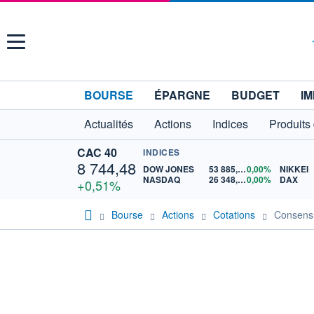
Menu
BOURSE
ÉPARGNE
BUDGET
IM
Actualités
Actions
Indices
Produits
CAC 40
INDICES
8 744,48
DOW JONES
53 885,10
0,00%
NIKKEI
NASDAQ
26 348,35
0,00%
DAX
+0,51%
Bourse
Actions
Cotations
Consen