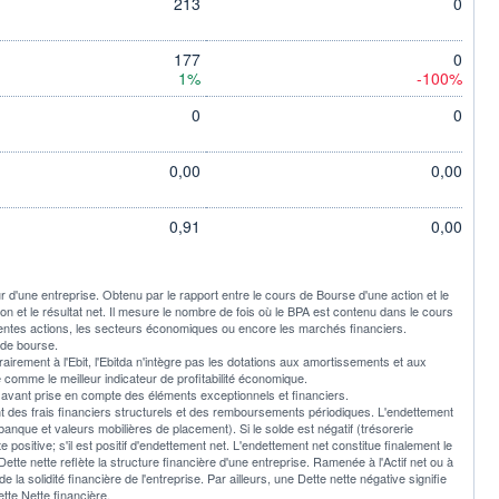
213
0
177
0
1%
-100%
0
0
0,00
0,00
0,91
0,00
ur d'une entreprise. Obtenu par le rapport entre le cours de Bourse d'une action et le
tion et le résultat net. Il mesure le nombre de fois où le BPA est contenu dans le cours
rentes actions, les secteurs économiques ou encore les marchés financiers.
 de bourse.
trairement à l'Ebit, l'Ebitda n'intègre pas les dotations aux amortissements et aux
é comme le meilleur indicateur de profitabilité économique.
ultat avant prise en compte des éléments exceptionnels et financiers.
nt des frais financiers structurels et des remboursements périodiques. L'endettement
 (banque et valeurs mobilières de placement). Si le solde est négatif (trésorerie
e positive; s'il est positif d'endettement net. L'endettement net constitue finalement le
 Dette nette reflète la structure financière d'une entreprise. Ramenée à l'Actif net ou à
de la solidité financière de l'entreprise. Par ailleurs, une Dette nette négative signifie
tte Nette financière.