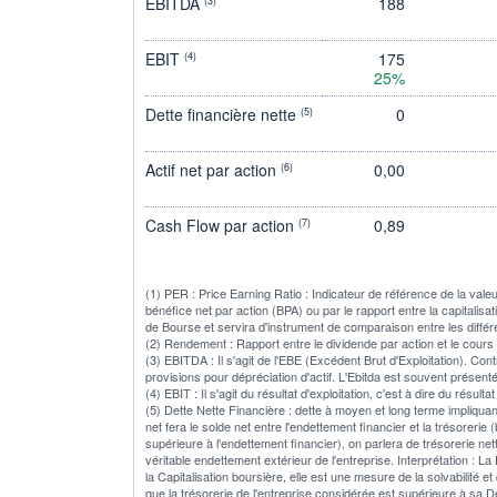
EBITDA
188
(3)
EBIT
175
(4)
25%
Dette financière nette
0
(5)
Actif net par action
0,00
(6)
Cash Flow par action
0,89
(7)
(1) PER : Price Earning Ratio : Indicateur de référence de la vale
bénéfice net par action (BPA) ou par le rapport entre la capitalisa
de Bourse et servira d'instrument de comparaison entre les diffé
(2) Rendement : Rapport entre le dividende par action et le cours
(3) EBITDA : Il s'agit de l'EBE (Excédent Brut d'Exploitation). Con
provisions pour dépréciation d'actif. L'Ebitda est souvent présent
(4) EBIT : Il s'agit du résultat d'exploitation, c'est à dire du rés
(5) Dette Nette Financière : dette à moyen et long terme impliqua
net fera le solde net entre l'endettement financier et la trésorerie
supérieure à l'endettement financier), on parlera de trésorerie nett
véritable endettement extérieur de l'entreprise. Interprétation : La
la Capitalisation boursière, elle est une mesure de la solvabilité et 
que la trésorerie de l'entreprise considérée est supérieure à sa De