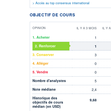
> Accès au top consensus international
OBJECTIF DE COURS
OPINION
IL Y A 3 MOIS
IL Y 
1. Acheter
1
2. Renforcer
1
3. Conserver
3
4. Alléger
0
5. Vendre
0
Nombre d'analystes
5
Note médiane
2,4
Historique des
9,68
objectifs de cours
médian (en USD)