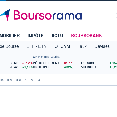
MOBILIER
IMPÔTS
ACTU
BOURSOBANK
 de Bourse
ETF - ETN
OPCVM
Taux
Devises
CHIFFRES-CLÉS
65 606,71
-0,12%
PÉTROLE BRENT
81,77
$US
EUR/USD
26 428,84
+1,10%
ONCE D'OR
4 325,02
$US
VIX INDEX
15,2
sus SILVERCREST META