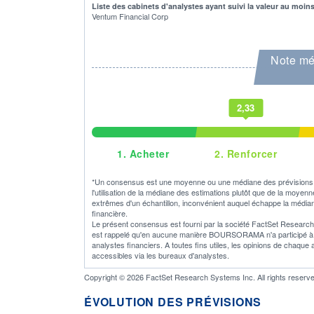
Liste des cabinets d'analystes ayant suivi la valeur au moin
Ventum Financial Corp
Note mé
2,33
1.
Acheter
2.
Renforcer
*Un consensus est une moyenne ou une médiane des prévisions o
l'utilisation de la médiane des estimations plutôt que de la moyen
extrêmes d'un échantillon, inconvénient auquel échappe la médian
financière.
Le présent consensus est fourni par la société FactSet Research S
est rappelé qu'en aucune manière BOURSORAMA n'a participé à son
analystes financiers. A toutes fins utiles, les opinions de chaque
accessibles via les bureaux d'analystes.
Copyright © 2026 FactSet Research Systems Inc. All rights reserve
ÉVOLUTION DES PRÉVISIONS