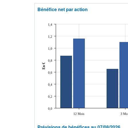
Bénéfice net par action
1,4
1,2
1,0
0,8
En €
0,6
0,4
0,2
0,0
12 Mois
3 Mo
Prévisions de bénéfices au 07/08/2026