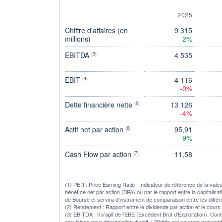
2025
Chiffre d'affaires (en
9 315
millions)
2%
EBITDA
4 535
(3)
EBIT
4 116
(4)
-0%
Dette financière nette
13 126
(5)
-4%
Actif net par action
95,91
(6)
9%
Cash Flow par action
11,58
(7)
(1) PER : Price Earning Ratio : Indicateur de référence de la vale
bénéfice net par action (BPA) ou par le rapport entre la capitalisa
de Bourse et servira d'instrument de comparaison entre les diffé
(2) Rendement : Rapport entre le dividende par action et le cours
(3) EBITDA : Il s'agit de l'EBE (Excédent Brut d'Exploitation). Con
provisions pour dépréciation d'actif. L'Ebitda est souvent présent