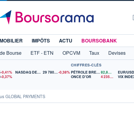
MOBILIER
IMPÔTS
ACTU
BOURSOBANK
 de Bourse
ETF - ETN
OPCVM
Taux
Devises
CHIFFRES-CLÉS
5
-0,41%
NASDAQ DEC26
29 780,00
-0,38%
PÉTROLE BRENT
82,89
$US
EUR/US
0
-0,37%
ONCE D'OR
4 235,82
$US
VIX INDE
sus GLOBAL PAYMENTS