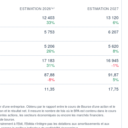
ESTIMATION 2026⁽⁸⁾
ESTIMATION 2027
12 403
13 120
33%
6%
5 753
6 207
5 206
5 620
26%
8%
17 183
16 945
31%
-1%
87,88
91,87
-8%
5%
11,35
17,75
ur d'une entreprise. Obtenu par le rapport entre le cours de Bourse d'une action et le
tion et le résultat net. Il mesure le nombre de fois où le BPA est contenu dans le cours
rentes actions, les secteurs économiques ou encore les marchés financiers.
 de bourse.
trairement à l'Ebit, l'Ebitda n'intègre pas les dotations aux amortissements et aux
é comme le meilleur indicateur de profitabilité économique.