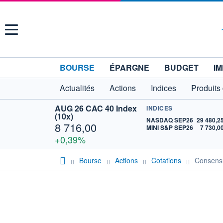
Menu
BOURSE
ÉPARGNE
BUDGET
IM
Actualités
Actions
Indices
Produits
AUG 26 CAC 40 Index
INDICES
(10x)
NASDAQ SEP26
29 480,2
8 716,00
MINI S&P SEP26
7 730,0
+0,39%
Bourse
Actions
Cotations
Consen