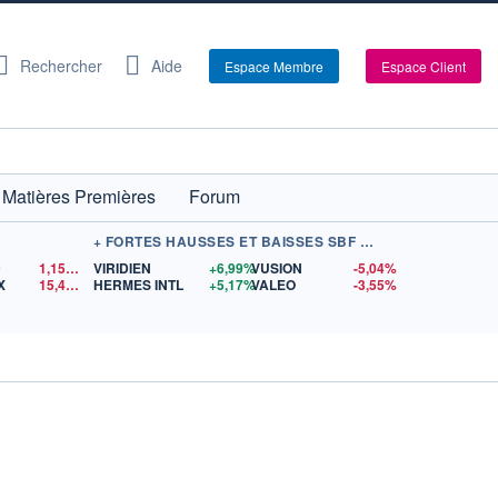
Rechercher
Aide
Espace Membre
Espace Client
Matières Premières
Forum
+ FORTES HAUSSES ET BAISSES SBF 120
D
1,1520
$US
VIRIDIEN
+6,99%
VUSION
-5,04%
X
15,40
$US
HERMES INTL
+5,17%
VALEO
-3,55%