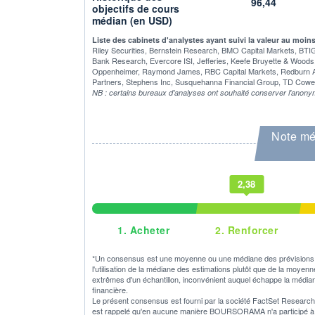
96,44
objectifs de cours
médian (en USD)
Liste des cabinets d'analystes ayant suivi la valeur au moin
Riley Securities, Bernstein Research, BMO Capital Markets, B
Bank Research, Evercore ISI, Jefferies, Keefe Bruyette & Wood
Oppenheimer, Raymond James, RBC Capital Markets, Redburn Atla
Partners, Stephens Inc, Susquehanna Financial Group, TD Cowen, T
NB : certains bureaux d'analyses ont souhaité conserver l'anony
Note mé
2,38
1.
Acheter
2.
Renforcer
*Un consensus est une moyenne ou une médiane des prévisions o
l'utilisation de la médiane des estimations plutôt que de la moyen
extrêmes d'un échantillon, inconvénient auquel échappe la médian
financière.
Le présent consensus est fourni par la société FactSet Research S
est rappelé qu'en aucune manière BOURSORAMA n'a participé à son