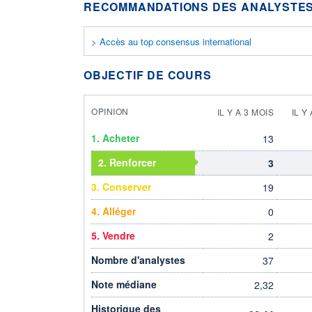
RECOMMANDATIONS DES ANALYSTES
> Accès au top consensus international
OBJECTIF DE COURS
OPINION
IL Y A 3 MOIS
IL Y
1. Acheter
13
2. Renforcer
3
3. Conserver
19
4. Alléger
0
5. Vendre
2
Nombre d'analystes
37
Note médiane
2,32
Historique des