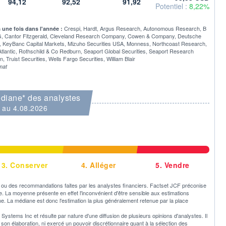
94,12
92,52
91,92
Potentiel :
8,22%
Crespi, Hardt, Argus Research, Autonomous Research, B
s une fois dans l'année :
TIG, Cantor Fitzgerald, Cleveland Research Company, Cowen & Company, Deutsche
s, KeyBanc Capital Markets, Mizuho Securities USA, Monness, Northcoast Research,
ntic, Rothschild & Co Redburn, Seaport Global Securities, Seaport Research
ruist Securities, Wells Fargo Securities, William Blair
mat
diane* des analystes
au 4.08.2026
3.
Conserver
4.
Alléger
5.
Vendre
u des recommandations faites par les analystes financiers. Factset JCF préconise
ne. La moyenne présente en effet l'inconvénient d'être sensible aux estimations
e. La médiane est donc l'estimation la plus généralement retenue par la place
ystems Inc et résulte par nature d'une diffusion de plusieurs opinions d'analystes. Il
 élaboration, ni exercé un pouvoir discrétionnaire quant à la sélection des