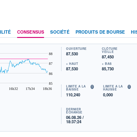
ILITÉ
CONSENSUS
SOCIÉTÉ
PRODUITS DE BOURSE
HI
OUVERTURE
CLÔTURE
VEILLE
87,530
88
87,450
+ HAUT
+ BAS
87
87,530
85,730
86
85
LIMITE À LA
LIMITE À LA
16h32
17h34
18h36
BAISSE
HAUSSE
110,240
0,000
DERNIER
ÉCHANGE
06.08.26 /
18:37:24