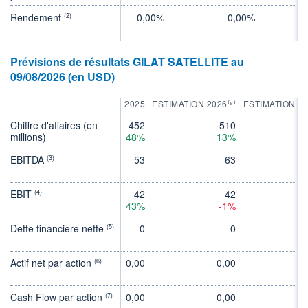
Rendement
0,00%
0,00%
(2)
Prévisions de résultats GILAT SATELLITE au
09/08/2026 (en USD)
2025
ESTIMATION 2026⁽⁸⁾
ESTIMATION 2
Chiffre d'affaires (en
452
510
5
millions)
48%
13%
1
EBITDA
53
63
(3)
EBIT
42
42
(4)
43%
-1%
5
Dette financière nette
0
0
(5)
Actif net par action
0,00
0,00
0
(6)
Cash Flow par action
0,00
0,00
0
(7)