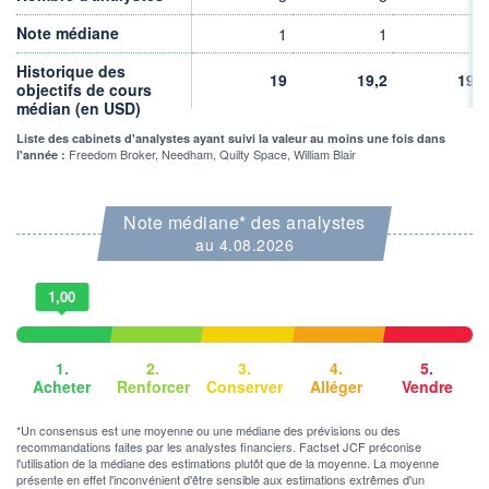
VOLUME
CAPITAL ÉCHANGÉ
0
0,00%
Note médiane
1
1
1
VALORISATION
CAPI.
BOURSIÈRE
Historique des
849 MUSD
19
19,2
19,2
885 MUSD
objectifs de cours
médian (en USD)
LIMITE À LA
LIMITE À LA
BAISSE
HAUSSE
Liste des cabinets d'analystes ayant suivi la valeur au moins une fois dans
8,6600
0,0000
Freedom Broker, Needham, Quilty Space, William Blair
l'année :
RENDEMENT
PER ESTIMÉ
ESTIMÉ 2026
2026
-
18,73
Note médiane* des analystes
au 4.08.2026
DERNIER
ÉCHANGE
07.08.26 / 22:00:00
1,00
ÉLIGIBILITÉ
Non éligible
Boursobank
1.
2.
3.
4.
5.
Acheter
Renforcer
Conserver
Alléger
Vendre
+ PORTEFEUILLE
+ LISTE
*Un consensus est une moyenne ou une médiane des prévisions ou des
recommandations faites par les analystes financiers. Factset JCF préconise
l'utilisation de la médiane des estimations plutôt que de la moyenne. La moyenne
présente en effet l'inconvénient d'être sensible aux estimations extrêmes d'un