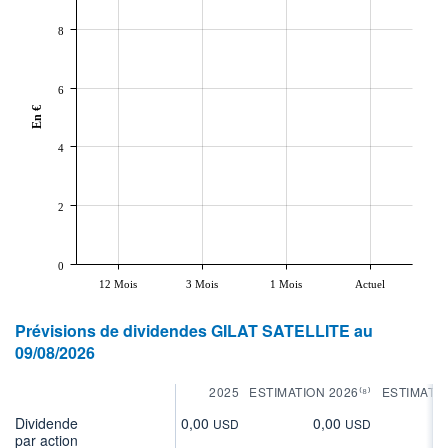
8
6
En €
4
2
0
12 Mois
3 Mois
1 Mois
Actuel
Prévisions de dividendes GILAT SATELLITE au
09/08/2026
2025
ESTIMATION 2026⁽⁸⁾
ESTIMATIO
Dividende
0,00
0,00
0
USD
USD
par action