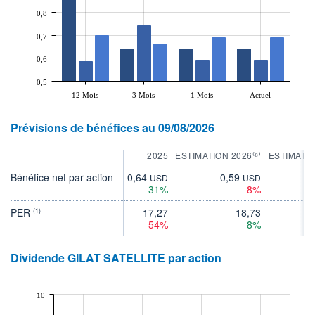
0,8
0,7
0,6
0,5
12 Mois
3 Mois
1 Mois
Actuel
Prévisions de bénéfices au 09/08/2026
2025
ESTIMATION 2026⁽⁸⁾
ESTIMATIO
Bénéfice net par action
0,64
0,59
0
USD
USD
31%
-8%
PER
17,27
18,73
(1)
-54%
8%
Dividende GILAT SATELLITE par action
10