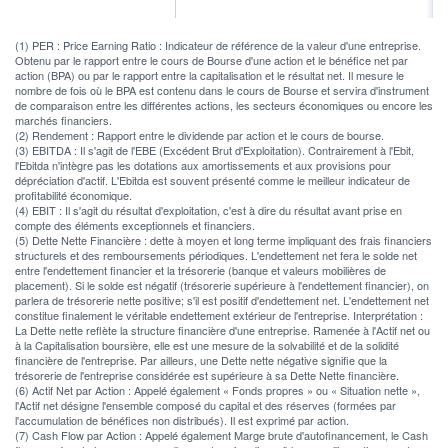
(1) PER : Price Earning Ratio : Indicateur de référence de la valeur d'une entreprise.
Obtenu par le rapport entre le cours de Bourse d'une action et le bénéfice net par
action (BPA) ou par le rapport entre la capitalisation et le résultat net. Il mesure le
nombre de fois où le BPA est contenu dans le cours de Bourse et servira d'instrument
de comparaison entre les différentes actions, les secteurs économiques ou encore les
marchés financiers.
(2) Rendement : Rapport entre le dividende par action et le cours de bourse.
(3) EBITDA : Il s'agit de l'EBE (Excédent Brut d'Exploitation). Contrairement à l'Ebit,
l'Ebitda n'intègre pas les dotations aux amortissements et aux provisions pour
dépréciation d'actif. L'Ebitda est souvent présenté comme le meilleur indicateur de
profitabilité économique.
(4) EBIT : Il s'agit du résultat d'exploitation, c'est à dire du résultat avant prise en
compte des éléments exceptionnels et financiers.
(5) Dette Nette Financière : dette à moyen et long terme impliquant des frais financiers
structurels et des remboursements périodiques. L'endettement net fera le solde net
entre l'endettement financier et la trésorerie (banque et valeurs mobilières de
placement). Si le solde est négatif (trésorerie supérieure à l'endettement financier), on
parlera de trésorerie nette positive; s'il est positif d'endettement net. L'endettement net
constitue finalement le véritable endettement extérieur de l'entreprise. Interprétation :
La Dette nette reflète la structure financière d'une entreprise. Ramenée à l'Actif net ou
à la Capitalisation boursière, elle est une mesure de la solvabilité et de la solidité
financière de l'entreprise. Par ailleurs, une Dette nette négative signifie que la
trésorerie de l'entreprise considérée est supérieure à sa Dette Nette financière.
(6) Actif Net par Action : Appelé également « Fonds propres » ou « Situation nette »,
l'Actif net désigne l'ensemble composé du capital et des réserves (formées par
l'accumulation de bénéfices non distribués). Il est exprimé par action.
(7) Cash Flow par Action : Appelé également Marge brute d'autofinancement, le Cash