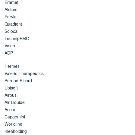
Eramet
Alstom
Forvia
Quadient
Solocal
TechnipFMC
Valeo
ADP
Hermes
Valerio Therapeutics
Pernod Ricard
Ubisoft
Airbus
Air Liquide
Accor
Capgemini
Worldline
Kleaholding