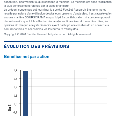
échantillon, inconvénient auquel échappe la médiane. La médiane est donc l'estimation
la plus généralement retenue par la place financière.
Le présent consensus est fourni par la société FactSet Research Systems Inc et
résulte par nature d'une diffusion de plusieurs opinions d'analystes. Il est rappelé qu'en
aucune manière BOURSORAMA n'a participé à son élaboration, ni exercé un pouvoir
discrétionnaire quant à la sélection des analystes financiers. A toutes fins utiles, les
opinions de chaque analyste financier ayant participé à la création de ce consensus
sont disponibles et accessibles via les bureaux d'analystes.
Copyright © 2026 FactSet Research Systems Inc. All rights reserved.
ÉVOLUTION DES PRÉVISIONS
Bénéfice net par action
1,4
1,3
1,2
1,1
1,0
En €
0,9