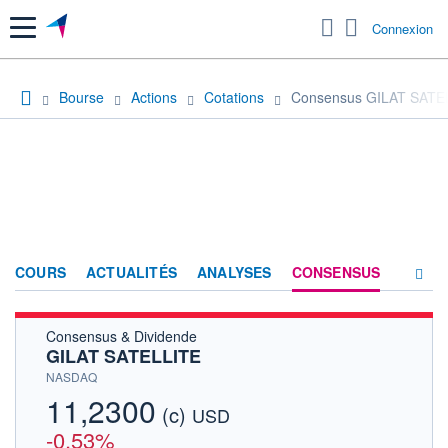
Menu
Connexion
Bourse
Actions
Cotations
Consensus GILAT SATE
COURS
ACTUALITÉS
ANALYSES
CONSENSUS
Consensus & Dividende
SOCIÉTÉ
GILAT SATELLITE
HISTORIQUE
NASDAQ
11,2300
(c)
ACTIONNAIRES
USD
-0,53%