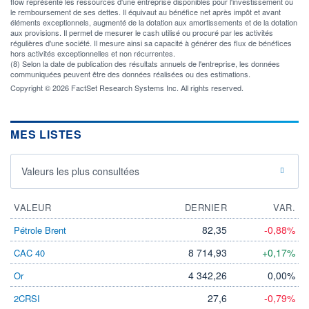
flow représente les ressources d'une entreprise disponibles pour l'investissement ou
le remboursement de ses dettes. Il équivaut au bénéfice net après impôt et avant
éléments exceptionnels, augmenté de la dotation aux amortissements et de la dotation
aux provisions. Il permet de mesurer le cash utilisé ou procuré par les activités
régulières d'une société. Il mesure ainsi sa capacité à générer des flux de bénéfices
hors activités exceptionnelles et non récurrentes.
(8) Selon la date de publication des résultats annuels de l'entreprise, les données
communiquées peuvent être des données réalisées ou des estimations.
Copyright © 2026 FactSet Research Systems Inc. All rights reserved.
MES LISTES
Valeurs les plus consultées
VALEUR
DERNIER
VAR.
82,35
-0,88%
Pétrole Brent
8 714,93
+0,17%
CAC 40
4 342,26
0,00%
Or
27,6
-0,79%
2CRSI