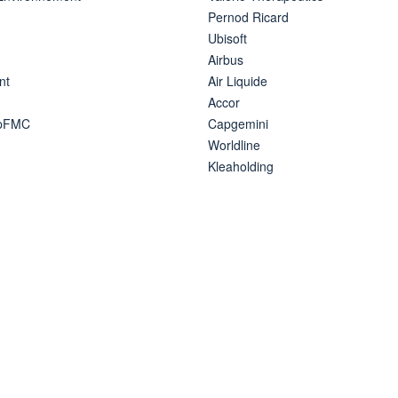
Pernod Ricard
Ubisoft
Airbus
nt
Air Liquide
Accor
ipFMC
Capgemini
Worldline
Kleaholding