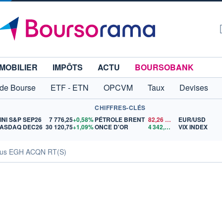
MOBILIER
IMPÔTS
ACTU
BOURSOBANK
 de Bourse
ETF - ETN
OPCVM
Taux
Devises
CHIFFRES-CLÉS
INI S&P SEP26
7 776,25
+0,58%
PÉTROLE BRENT
82,26
$US
EUR/USD
ASDAQ DEC26
30 120,75
+1,09%
ONCE D'OR
4 342,26
$US
VIX INDEX
us EGH ACQN RT(S)