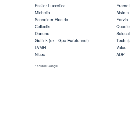
Essilor Luxxotica
Eramet
Michelin
Alstom
Schneider Electric
Forvia
Cellectis
Quadie
Danone
Solocal
Getlink (ex - Gpe Eurotunnel)
Techn
LVMH
Valeo
Nicox
ADP
* source Google