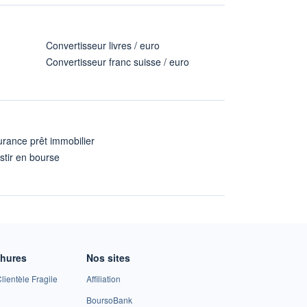
Convertisseur livres / euro
Convertisseur franc suisse / euro
rance prêt immobilier
stir en bourse
A
chures
Nos sites
lientèle Fragile
Affiliation
BoursoBank