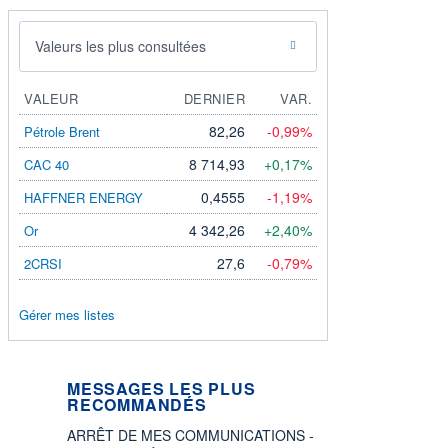
Valeurs les plus consultées
VALEUR
DERNIER
VAR.
82,26
-0,99%
Pétrole Brent
8 714,93
+0,17%
CAC 40
0,4555
-1,19%
HAFFNER ENERGY
4 342,26
+2,40%
Or
27,6
-0,79%
2CRSI
Gérer mes listes
MESSAGES LES PLUS
RECOMMANDÉS
ARRÊT DE MES COMMUNICATIONS -