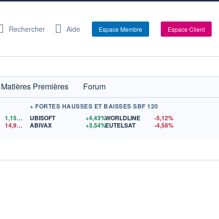
Rechercher
Aide
Espace Membre
Espace Client
Matières Premières
Forum
+ FORTES HAUSSES ET BAISSES SBF 120
1,1559
$US
UBISOFT
+4,43%
WORLDLINE
-5,12%
14,90
$US
ABIVAX
+3,54%
EUTELSAT
-4,58%