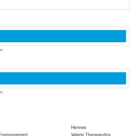
d.
d.
Hermes
 Environnement
Valerio Therapeutics