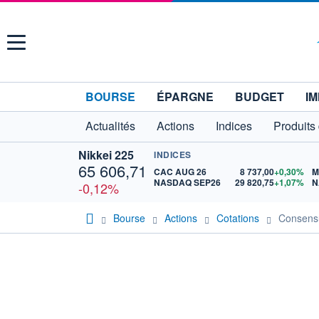
Menu
BOURSE
ÉPARGNE
BUDGET
IM
Actualités
Actions
Indices
Produits
Nikkei 225
INDICES
65 606,71
CAC AUG 26
8 737,00
+0,30%
M
NASDAQ SEP26
29 820,75
+1,07%
N
-0,12%
Bourse
Actions
Cotations
Consens