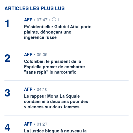
ARTICLES LES PLUS LUS
1
information fournie par
AFP
•
07:47
•
1
Présidentielle: Gabriel Attal porte
plainte, dénonçant une
ingérence russe
2
information fournie par
AFP
•
05:05
Colombie: le président de la
Espriella promet de combattre
"sans répit" le narcotrafic
3
information fournie par
AFP
•
04:10
Le rappeur Moha La Squale
condamné à deux ans pour des
violences sur deux femmes
4
information fournie par
AFP
•
01:27
La justice bloque à nouveau la