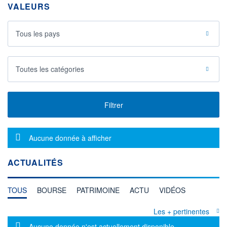
VALEURS
Tous les pays
Toutes les catégories
Filtrer
Message d'information
Aucune donnée à afficher
ACTUALITÉS
TOUS
BOURSE
PATRIMOINE
ACTU
VIDÉOS
Les + pertinentes
Message d'information
Aucune donnée n'est actuellement disponible.