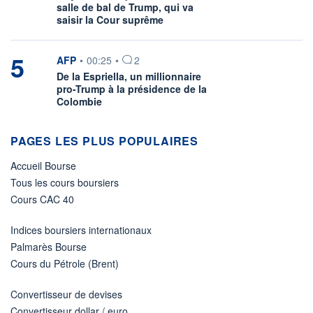
salle de bal de Trump, qui va
saisir la Cour suprême
5
information fournie par
AFP
•
00:25
•
2
De la Espriella, un millionnaire
pro-Trump à la présidence de la
Colombie
PAGES LES PLUS POPULAIRES
Accueil Bourse
Tous les cours boursiers
Cours CAC 40
Indices boursiers internationaux
Palmarès Bourse
Cours du Pétrole (Brent)
Convertisseur de devises
Convertisseur dollar / euro