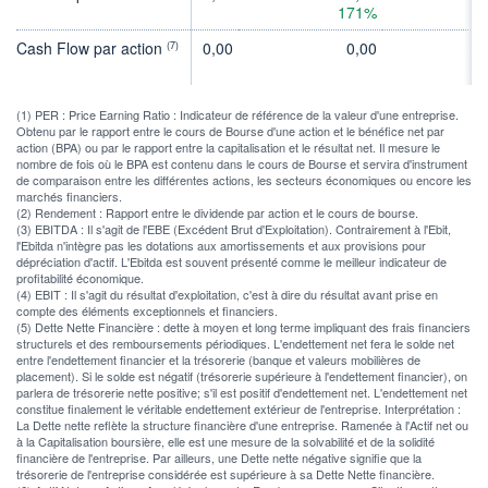
171%
-
Cash Flow par action
0,00
0,00
-1
(7)
(1) PER : Price Earning Ratio : Indicateur de référence de la valeur d'une entreprise.
Obtenu par le rapport entre le cours de Bourse d'une action et le bénéfice net par
action (BPA) ou par le rapport entre la capitalisation et le résultat net. Il mesure le
nombre de fois où le BPA est contenu dans le cours de Bourse et servira d'instrument
de comparaison entre les différentes actions, les secteurs économiques ou encore les
marchés financiers.
(2) Rendement : Rapport entre le dividende par action et le cours de bourse.
(3) EBITDA : Il s'agit de l'EBE (Excédent Brut d'Exploitation). Contrairement à l'Ebit,
l'Ebitda n'intègre pas les dotations aux amortissements et aux provisions pour
dépréciation d'actif. L'Ebitda est souvent présenté comme le meilleur indicateur de
profitabilité économique.
(4) EBIT : Il s'agit du résultat d'exploitation, c'est à dire du résultat avant prise en
compte des éléments exceptionnels et financiers.
(5) Dette Nette Financière : dette à moyen et long terme impliquant des frais financiers
structurels et des remboursements périodiques. L'endettement net fera le solde net
entre l'endettement financier et la trésorerie (banque et valeurs mobilières de
placement). Si le solde est négatif (trésorerie supérieure à l'endettement financier), on
parlera de trésorerie nette positive; s'il est positif d'endettement net. L'endettement net
constitue finalement le véritable endettement extérieur de l'entreprise. Interprétation :
La Dette nette reflète la structure financière d'une entreprise. Ramenée à l'Actif net ou
à la Capitalisation boursière, elle est une mesure de la solvabilité et de la solidité
financière de l'entreprise. Par ailleurs, une Dette nette négative signifie que la
trésorerie de l'entreprise considérée est supérieure à sa Dette Nette financière.