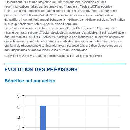
*Un consensus est une moyenne ou une médiane des prévisions ou des
recommandations faites par les analystes financiers. Factset JCF préconise
l'utilisation de la médiane des estimations plutôt que de la moyenne. La moyenne
présente en effet l'inconvénient d'être sensible aux estimations extrêmes d'un
échantillon, inconvénient auquel échappe la médiane. La médiane est donc l'estimation
la plus généralement retenue par la place financière.
Le présent consensus est fourni par la société FactSet Research Systems Inc et
résulte par nature d'une diffusion de plusieurs opinions d'analystes. Il est rappelé qu'en
aucune manière BOURSORAMA n'a participé à son élaboration, ni exercé un pouvoir
discrétionnaire quant à la sélection des analystes financiers. A toutes fins utiles, les
opinions de chaque analyste financier ayant participé à la création de ce consensus
sont disponibles et accessibles via les bureaux d'analystes.
Copyright © 2026 FactSet Research Systems Inc. All rights reserved.
ÉVOLUTION DES PRÉVISIONS
Bénéfice net par action
2,5
2,0
1,5
1,0