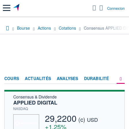
Menu
Connexion
Bourse
Actions
Cotations
Consensus APPLIED DI
COURS
ACTUALITÉS
ANALYSES
DURABILITÉ
Consensus & Dividende
CONSENSUS
APPLIED DIGITAL
SOCIÉTÉ
NASDAQ
29,2200
(c)
PRODUITS DE BOURSE
USD
+1,25%
HISTORIQUE