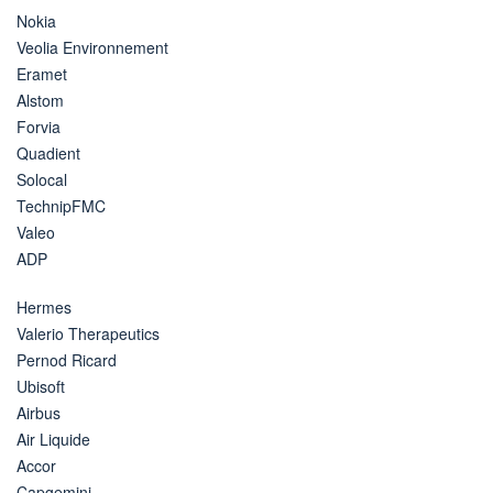
Nokia
Veolia Environnement
Eramet
Alstom
Forvia
Quadient
Solocal
TechnipFMC
Valeo
ADP
Hermes
Valerio Therapeutics
Pernod Ricard
Ubisoft
Airbus
Air Liquide
Accor
Capgemini