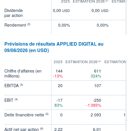
2025
ESTIMATION 2026⁽⁸⁾
ESTIMATIO
Dividende
0,00
0,00
0
USD
USD
par action
Rendement
0,00%
0,00%
(2)
Prévisions de résultats APPLIED DIGITAL au
09/08/2026 (en USD)
2025
ESTIMATION 2026⁽⁸⁾
ESTIMATION 2
Chiffre d'affaires (en
144
611
millions)
-13%
324%
3
EBITDA
20
107
(3)
EBIT
-17
-250
(4)
83%
-1 385%
13
Dette financière nette
0
2 093
11 
(5)
44
Actif net par action
2,22
6,01
3
(6)