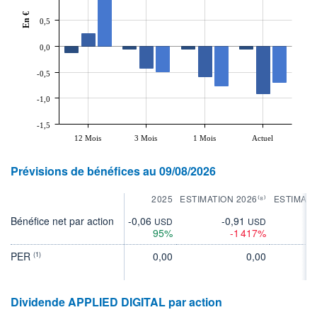
En €
0,5
0,0
-0,5
-1,0
-1,5
12 Mois
3 Mois
1 Mois
Actuel
Prévisions de bénéfices au 09/08/2026
2025
ESTIMATION 2026⁽⁸⁾
ESTIMATI
Bénéfice net par action
-0,06
-0,91
-0
USD
USD
95%
-1 417%
PER
0,00
0,00
(1)
Dividende APPLIED DIGITAL par action