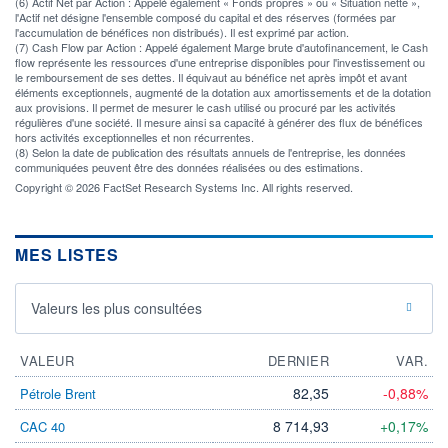
(6) Actif Net par Action : Appelé également « Fonds propres » ou « Situation nette »,
l'Actif net désigne l'ensemble composé du capital et des réserves (formées par
l'accumulation de bénéfices non distribués). Il est exprimé par action.
(7) Cash Flow par Action : Appelé également Marge brute d'autofinancement, le Cash
flow représente les ressources d'une entreprise disponibles pour l'investissement ou
le remboursement de ses dettes. Il équivaut au bénéfice net après impôt et avant
éléments exceptionnels, augmenté de la dotation aux amortissements et de la dotation
aux provisions. Il permet de mesurer le cash utilisé ou procuré par les activités
régulières d'une société. Il mesure ainsi sa capacité à générer des flux de bénéfices
hors activités exceptionnelles et non récurrentes.
(8) Selon la date de publication des résultats annuels de l'entreprise, les données
communiquées peuvent être des données réalisées ou des estimations.
Copyright © 2026 FactSet Research Systems Inc. All rights reserved.
MES LISTES
Valeurs les plus consultées
VALEUR
DERNIER
VAR.
82,35
-0,88%
Pétrole Brent
8 714,93
+0,17%
CAC 40