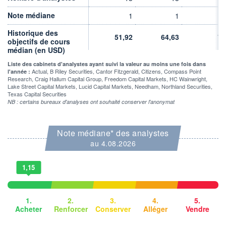
VOLUME
CAPITAL ÉCHANGÉ
Note médiane
0
0,00%
1
1
1
VALORISATION
CAPI.
Historique des
BOURSIÈRE
8 517 MUSD
51,92
64,63
73
10 959 MUSD
objectifs de cours
médian (en USD)
LIMITE À LA
LIMITE À LA
BAISSE
HAUSSE
Liste des cabinets d'analystes ayant suivi la valeur au moins une fois dans
0,0000
0,0000
Actual, B Riley Securities, Cantor Fitzgerald, Citizens, Compass Point
l'année :
Research, Craig Hallum Capital Group, Freedom Capital Markets, HC Wainwright,
Lake Street Capital Markets, Lucid Capital Markets, Needham, Northland Securities,
RENDEMENT
PER ESTIMÉ
ESTIMÉ 2026
2026
Texas Capital Securities
-
-
NB : certains bureaux d'analyses ont souhaité conserver l'anonymat
DERNIER
ÉCHANGE
07.08.26 / 22:00:00
Note médiane* des analystes
au 4.08.2026
ÉLIGIBILITÉ
RISQUE ESG
-
18,7/100 (faible)
1,15
+ PORTEFEUILLE
+ LISTE
1.
2.
3.
4.
5.
Acheter
Renforcer
Conserver
Alléger
Vendre