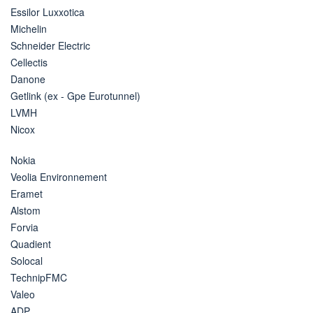
Essilor Luxxotica
Michelin
Schneider Electric
Cellectis
Danone
Getlink (ex - Gpe Eurotunnel)
LVMH
Nicox
Nokia
Veolia Environnement
Eramet
Alstom
Forvia
Quadient
Solocal
TechnipFMC
Valeo
ADP