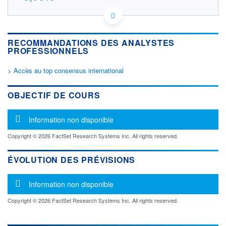
FR0000079147 FR0000079147
DONNÉES TEMPS DIFFÉRÉ
Politique d'exécution
RECOMMANDATIONS DES ANALYSTES
Cotation sur les autres places
PROFESSIONNELS
OUVERTURE
CLÔTURE VEILLE
> Accès au top consensus international
0,000
0,000
+ HAUT
+ BAS
OBJECTIF DE COURS
0,000
0,000
VOLUME
CAPITAL ÉCHANGÉ
Message d'information
Information non disponible
0
0,00%
VALORISATION
DERNIER ÉCHANGE
Copyright © 2026 FactSet Research Systems Inc. All rights reserved.
LIMITE À LA
LIMITE À LA
BAISSE
HAUSSE
ÉVOLUTION DES PRÉVISIONS
0,000
0,000
RENDEMENT
PER ESTIMÉ
Message d'information
ESTIMÉ 2026
2026
Information non disponible
-
-
Copyright © 2026 FactSet Research Systems Inc. All rights reserved.
DERNIER
DATE
DIVIDENDE
DERNIER
DIVIDENDE
0,00 EUR