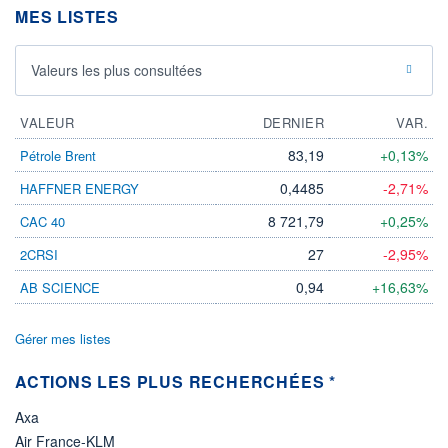
-
MES LISTES
PROCHAIN
DIVIDENDE
-
Valeurs les plus consultées
ÉLIGIBILITÉ
Non éligible
VALEUR
Boursobank
DERNIER
VAR.
83,19
+0,13%
Pétrole Brent
+ PORTEFEUILLE
+ LISTE
0,4485
-2,71%
HAFFNER ENERGY
8 721,79
+0,25%
CAC 40
27
-2,95%
2CRSI
0,94
+16,63%
AB SCIENCE
Gérer mes listes
ACTIONS LES PLUS RECHERCHÉES *
Axa
Air France-KLM