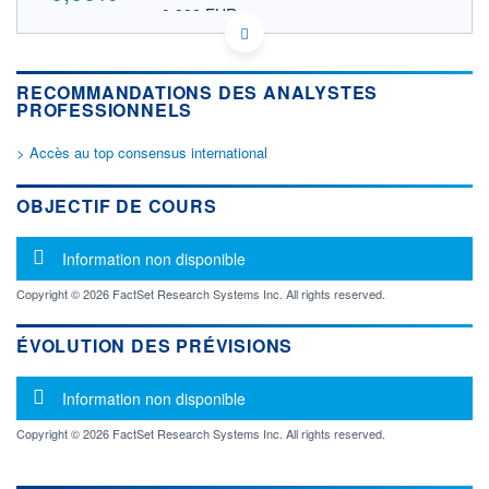
0,322 EUR
VALEUR INDICATIVE
CA45105L1022 IT
DONNÉES TEMPS DIFFÉRÉ
RECOMMANDATIONS DES ANALYSTES
Politique d'exécution
PROFESSIONNELS
Cotation sur les autres places
> Accès au top consensus international
OUVERTURE
CLÔTURE VEILLE
0,000
0,520
+ HAUT
+ BAS
OBJECTIF DE COURS
0,000
0,000
VOLUME
CAPITAL ÉCHANGÉ
Message d'information
Information non disponible
0
0,00%
VALORISATION
DERNIER ÉCHANGE
Copyright © 2026 FactSet Research Systems Inc. All rights reserved.
22.08.11 / 15:30:00
ÉVOLUTION DES PRÉVISIONS
LIMITE À LA
LIMITE À LA
BAISSE
HAUSSE
0,000
0,000
Message d'information
Information non disponible
RENDEMENT
PER ESTIMÉ
ESTIMÉ 2026
2026
Copyright © 2026 FactSet Research Systems Inc. All rights reserved.
-
-
DERNIER
DATE
DIVIDENDE
DERNIER