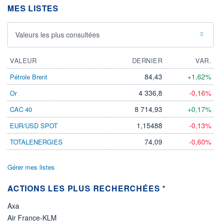
DIVIDENDE
MES LISTES
0,00 CAD
-
PROCHAIN
Valeurs les plus consultées
DIVIDENDE
-
ÉLIGIBILITÉ
VALEUR
DERNIER
VAR.
Non éligible
Boursobank
84,43
+1,62%
Pétrole Brent
4 336,8
-0,16%
Or
+ PORTEFEUILLE
+ LISTE
8 714,93
+0,17%
CAC 40
1,15488
-0,13%
EUR/USD SPOT
74,09
-0,60%
TOTALENERGIES
Gérer mes listes
ACTIONS LES PLUS RECHERCHÉES *
Axa
Air France-KLM