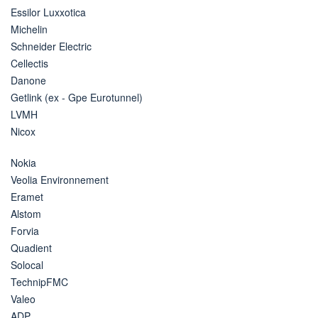
Essilor Luxxotica
Michelin
Schneider Electric
Cellectis
Danone
Getlink (ex - Gpe Eurotunnel)
LVMH
Nicox
Nokia
Veolia Environnement
Eramet
Alstom
Forvia
Quadient
Solocal
TechnipFMC
Valeo
ADP