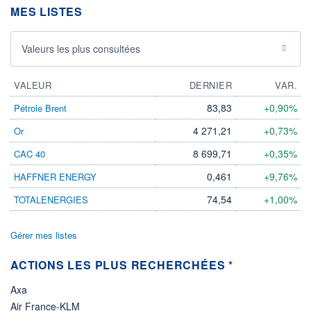
DIVIDENDE
0,00 EUR
MES LISTES
-
PROCHAIN
DIVIDENDE
Valeurs les plus consultées
-
ÉLIGIBILITÉ
VALEUR
DERNIER
VAR.
Non éligible
Boursobank
83,83
+0,90%
Pétrole Brent
+ PORTEFEUILLE
+ LISTE
4 271,21
+0,73%
Or
8 699,71
+0,35%
CAC 40
0,461
+9,76%
HAFFNER ENERGY
74,54
+1,00%
TOTALENERGIES
Gérer mes listes
ACTIONS LES PLUS RECHERCHÉES *
Axa
Air France-KLM