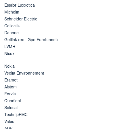
Essilor Luxxotica
Michelin
Schneider Electric
Cellectis
Danone
Getlink (ex - Gpe Eurotunnel)
LVMH
Nicox
Nokia
Veolia Environnement
Eramet
Alstom
Forvia
Quadient
Solocal
TechnipFMC
Valeo
ADP