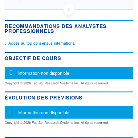
09058T108 BCH
DONNÉES TEMPS DIFFÉRÉ
Politique d'exécution
RECOMMANDATIONS DES ANALYSTES
Cotation sur les autres places
PROFESSIONNELS
OUVERTURE
CLÔTURE VEILLE
> Accès au top consensus international
0,000
0,000
+ HAUT
+ BAS
OBJECTIF DE COURS
0,000
0,000
VOLUME
CAPITAL ÉCHANGÉ
Message d'information
Information non disponible
892 074
0,00%
VALORISATION
DERNIER ÉCHANGE
Copyright © 2026 FactSet Research Systems Inc. All rights reserved.
06.03.19 / 21:23:30
LIMITE À LA
LIMITE À LA
ÉVOLUTION DES PRÉVISIONS
BAISSE
HAUSSE
0,000
0,000
Message d'information
Information non disponible
RENDEMENT
PER ESTIMÉ
ESTIMÉ 2026
2026
-
-
Copyright © 2026 FactSet Research Systems Inc. All rights reserved.
DERNIER
DATE
DIVIDENDE
DERNIER