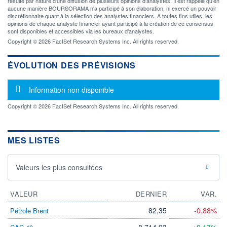
résulte par nature d'une diffusion de plusieurs opinions d'analystes. Il est rappelé qu'en
aucune manière BOURSORAMA n'a participé à son élaboration, ni exercé un pouvoir
discrétionnaire quant à la sélection des analystes financiers. A toutes fins utiles, les
opinions de chaque analyste financier ayant participé à la création de ce consensus
sont disponibles et accessibles via les bureaux d'analystes.
Copyright © 2026 FactSet Research Systems Inc. All rights reserved.
ÉVOLUTION DES PRÉVISIONS
Message d'information
Information non disponible
Copyright © 2026 FactSet Research Systems Inc. All rights reserved.
MES LISTES
Valeurs les plus consultées
VALEUR
DERNIER
VAR.
82,35
-0,88%
Pétrole Brent
8 714,93
+0,17%