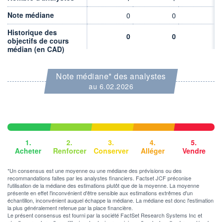
DIVIDENDE
0,00 CAD
-
Note médiane
0
0
0
PROCHAIN
Historique des
DIVIDENDE
0
0
0
objectifs de cours
-
médian (en CAD)
ÉLIGIBILITÉ
Non éligible
Boursobank
Note médiane* des analystes
au 6.02.2026
+ PORTEFEUILLE
+ LISTE
1.
2.
3.
4.
5.
Acheter
Renforcer
Conserver
Alléger
Vendre
*Un consensus est une moyenne ou une médiane des prévisions ou des
recommandations faites par les analystes financiers. Factset JCF préconise
l'utilisation de la médiane des estimations plutôt que de la moyenne. La moyenne
présente en effet l'inconvénient d'être sensible aux estimations extrêmes d'un
échantillon, inconvénient auquel échappe la médiane. La médiane est donc l'estimation
la plus généralement retenue par la place financière.
Le présent consensus est fourni par la société FactSet Research Systems Inc et