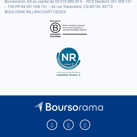
Boursorama, SA au capital de 53 576 889,20 € – RCS Nanterre 351 058 151
– TVA FR 69 351 058 151 – 44 rue Traversière, CS 80134, 92772
BOULOGNE BILLANCOURT CEDEX
Boursorama sur Facebook
Boursorama sur X
Boursorama sur Youtu