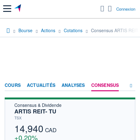
Menu
Connexion
Bourse
Actions
Cotations
Consensus ARTIS REIT-
COURS
ACTUALITÉS
ANALYSES
CONSENSUS
Consensus & Dividende
SOCIÉTÉ
ARTIS REIT- TU
HISTORIQUE
TSX
14,940
ACTIONNAIRES
CAD
+0,20%