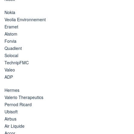
Nokia
Veolia Environnement
Eramet
Alstom
Forvia
Quadient
Solocal
TechnipFMC
Valeo
ADP
Hermes
Valerio Therapeutics
Pernod Ricard
Ubisoft
Airbus
Air Liquide
Accor