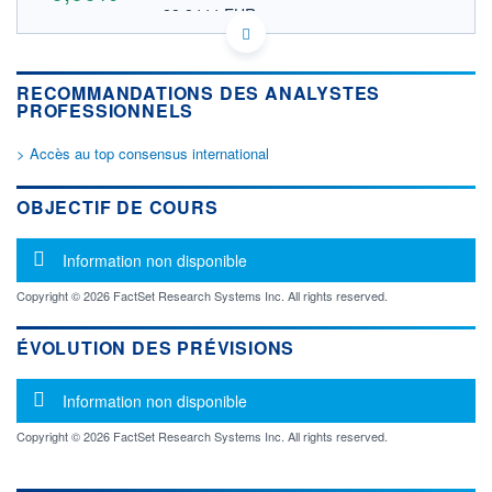
28,8444 EUR
VALEUR INDICATIVE
US9796851049 WDFN
DONNÉES TEMPS DIFFÉRÉ
RECOMMANDATIONS DES ANALYSTES
Politique d'exécution
PROFESSIONNELS
Cotation sur les autres places
> Accès au top consensus international
OUVERTURE
CLÔTURE VEILLE
0,0000
33,2500
+ HAUT
+ BAS
OBJECTIF DE COURS
0,0000
0,0000
VOLUME
CAPITAL ÉCHANGÉ
Message d'information
Information non disponible
0
0,00%
VALORISATION
Copyright © 2026 FactSet Research Systems Inc. All rights reserved.
LIMITE À LA
LIMITE À LA
BAISSE
HAUSSE
ÉVOLUTION DES PRÉVISIONS
0,0000
0,0000
Message d'information
RENDEMENT
PER ESTIMÉ
Information non disponible
ESTIMÉ 2026
2026
-
-
Copyright © 2026 FactSet Research Systems Inc. All rights reserved.
DERNIER
ÉCHANGE
05.08.26 / 16:11:12