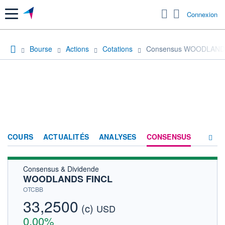
Menu
Connexion
Bourse
Actions
Cotations
Consensus WOODLAND
COURS
ACTUALITÉS
ANALYSES
CONSENSUS
Consensus & Dividende
SOCIÉTÉ
WOODLANDS FINCL
HISTORIQUE
OTCBB
33,2500
(c)
ACTIONNAIRES
USD
0,00%