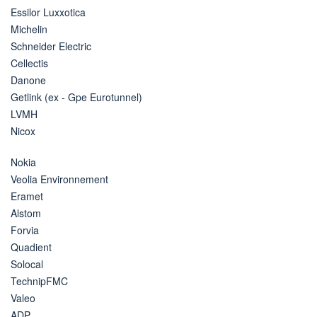
Essilor Luxxotica
Michelin
Schneider Electric
Cellectis
Danone
Getlink (ex - Gpe Eurotunnel)
LVMH
Nicox
Nokia
Veolia Environnement
Eramet
Alstom
Forvia
Quadient
Solocal
TechnipFMC
Valeo
ADP