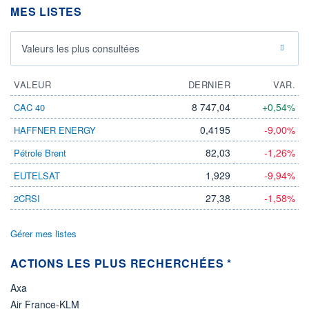
MES LISTES
ÉLIGIBILITÉ
Non éligible
Boursobank
Valeurs les plus consultées
+ PORTEFEUILLE
+ LISTE
VALEUR
DERNIER
VAR.
8 747,04
+0,54%
CAC 40
0,4195
-9,00%
HAFFNER ENERGY
82,03
-1,26%
Pétrole Brent
1,929
-9,94%
EUTELSAT
27,38
-1,58%
2CRSI
Gérer mes listes
ACTIONS LES PLUS RECHERCHÉES *
Axa
Air France-KLM