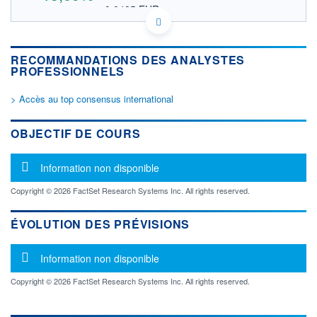
0,0485 EUR
VALEUR INDICATIVE
CA0068131097 SPMTD
DONNÉES TEMPS DIFFÉRÉ
RECOMMANDATIONS DES ANALYSTES
Politique d'exécution
PROFESSIONNELS
Cotation sur les autres places
> Accès au top consensus international
OUVERTURE
CLÔTURE VEILLE
0,0400
0,0495
+ HAUT
+ BAS
OBJECTIF DE COURS
0,0560
0,0400
VOLUME
CAPITAL ÉCHANGÉ
Message d'information
Information non disponible
14 149
0,00%
VALORISATION
Copyright © 2026 FactSet Research Systems Inc. All rights reserved.
LIMITE À LA
LIMITE À LA
BAISSE
HAUSSE
ÉVOLUTION DES PRÉVISIONS
0,0000
0,0000
Message d'information
RENDEMENT
PER ESTIMÉ
Information non disponible
ESTIMÉ 2026
2026
-
-
Copyright © 2026 FactSet Research Systems Inc. All rights reserved.
DERNIER
ÉCHANGE
29.07.25 / 21:59:57