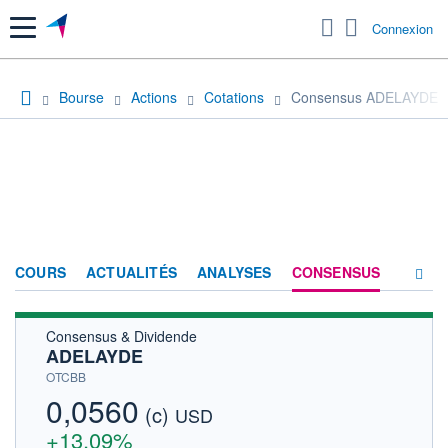
Menu
Connexion
Bourse
Actions
Cotations
Consensus ADELAYDE
COURS
ACTUALITÉS
ANALYSES
CONSENSUS
Consensus & Dividende
SOCIÉTÉ
ADELAYDE
HISTORIQUE
OTCBB
0,0560
(c)
ACTIONNAIRES
USD
+13,09%