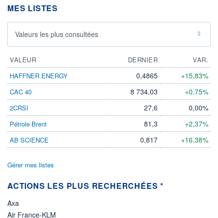
MES LISTES
ÉLIGIBILITÉ
Non éligible
Boursobank
Valeurs les plus consultées
+ PORTEFEUILLE
+ LISTE
VALEUR
DERNIER
VAR.
0,4865
+15,83%
HAFFNER ENERGY
8 734,03
+0,75%
CAC 40
27,6
0,00%
2CRSI
81,3
+2,37%
Pétrole Brent
0,817
+16,38%
AB SCIENCE
Gérer mes listes
ACTIONS LES PLUS RECHERCHÉES *
Axa
Air France-KLM