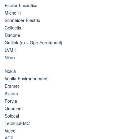
Essilor Luxxotica
Michelin
Schneider Electric
Cellectis
Danone
Getlink (ex - Gpe Eurotunnel)
LVMH
Nicox
Nokia
Veolia Environnement
Eramet
Alstom
Forvia
Quadient
Solocal
TechnipFMC
Valeo
ADP