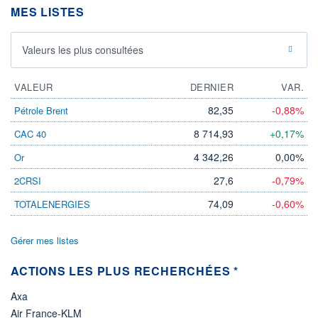
MES LISTES
26.09.25 / 15:52:57
ÉLIGIBILITÉ
Non éligible
Valeurs les plus consultées
Boursobank
VALEUR
DERNIER
VAR.
+ PORTEFEUILLE
+ LISTE
82,35
-0,88%
Pétrole Brent
8 714,93
+0,17%
CAC 40
4 342,26
0,00%
Or
27,6
-0,79%
2CRSI
74,09
-0,60%
TOTALENERGIES
Gérer mes listes
ACTIONS LES PLUS RECHERCHÉES *
Axa
Air France-KLM