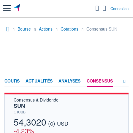
Menu
Connexion
Bourse
Actions
Cotations
Consensus SUN
COURS
ACTUALITÉS
ANALYSES
CONSENSUS
Consensus & Dividende
SOCIÉTÉ
SUN
HISTORIQUE
OTCBB
54,3020
(c)
ACTIONNAIRES
USD
-4,23%