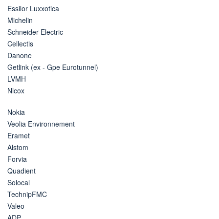
Essilor Luxxotica
Michelin
Schneider Electric
Cellectis
Danone
Getlink (ex - Gpe Eurotunnel)
LVMH
Nicox
Nokia
Veolia Environnement
Eramet
Alstom
Forvia
Quadient
Solocal
TechnipFMC
Valeo
ADP