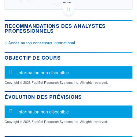
46,9794 EUR
VALEUR INDICATIVE
JP3336450006 SNCPF
DONNÉES TEMPS DIFFÉRÉ
RECOMMANDATIONS DES ANALYSTES
Politique d'exécution
PROFESSIONNELS
Cotation sur les autres places
> Accès au top consensus international
OUVERTURE
CLÔTURE VEILLE
0,0000
56,7000
+ HAUT
+ BAS
OBJECTIF DE COURS
0,0000
0,0000
VOLUME
CAPITAL ÉCHANGÉ
Message d'information
Information non disponible
0
0,00%
VALORISATION
Copyright © 2026 FactSet Research Systems Inc. All rights reserved.
1 304 MUSD
ÉVOLUTION DES PRÉVISIONS
LIMITE À LA
LIMITE À LA
BAISSE
HAUSSE
0,0000
0,0000
Message d'information
Information non disponible
RENDEMENT
PER ESTIMÉ
ESTIMÉ 2026
2026
Copyright © 2026 FactSet Research Systems Inc. All rights reserved.
-
-
DERNIER
ÉCHANGE