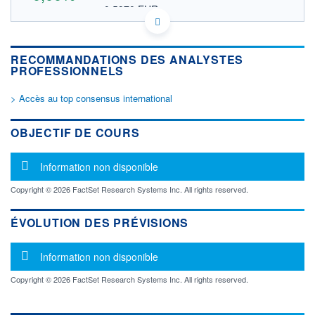
0,5970 EUR
VALEUR INDICATIVE
AU000000RSG6 RMGGF
DONNÉES TEMPS DIFFÉRÉ
RECOMMANDATIONS DES ANALYSTES
Politique d'exécution
PROFESSIONNELS
Cotation sur les autres places
> Accès au top consensus international
OUVERTURE
CLÔTURE VEILLE
0,0000
0,6900
+ HAUT
+ BAS
OBJECTIF DE COURS
0,0000
0,0000
VOLUME
CAPITAL ÉCHANGÉ
Message d'information
Information non disponible
0
0,00%
VALORISATION
Copyright © 2026 FactSet Research Systems Inc. All rights reserved.
1 475 MUSD
ÉVOLUTION DES PRÉVISIONS
LIMITE À LA
LIMITE À LA
BAISSE
HAUSSE
0,0000
0,0000
Message d'information
Information non disponible
RENDEMENT
PER ESTIMÉ
ESTIMÉ 2026
2026
Copyright © 2026 FactSet Research Systems Inc. All rights reserved.
-
-
DERNIER
ÉCHANGE