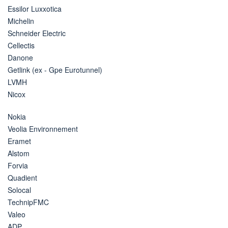
Essilor Luxxotica
Michelin
Schneider Electric
Cellectis
Danone
Getlink (ex - Gpe Eurotunnel)
LVMH
Nicox
Nokia
Veolia Environnement
Eramet
Alstom
Forvia
Quadient
Solocal
TechnipFMC
Valeo
ADP