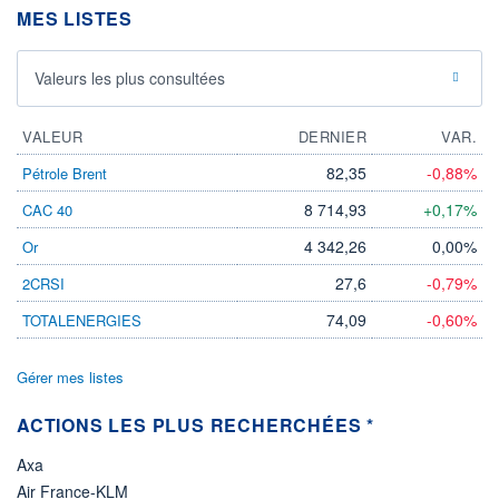
MES LISTES
05.08.26 / 20:44:27
ÉLIGIBILITÉ
Non éligible
Valeurs les plus consultées
Boursobank
VALEUR
DERNIER
VAR.
+ PORTEFEUILLE
+ LISTE
82,35
-0,88%
Pétrole Brent
8 714,93
+0,17%
CAC 40
4 342,26
0,00%
Or
27,6
-0,79%
2CRSI
74,09
-0,60%
TOTALENERGIES
Gérer mes listes
ACTIONS LES PLUS RECHERCHÉES *
Axa
Air France-KLM