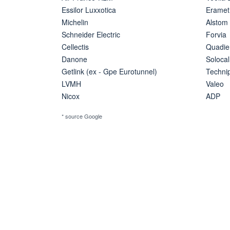
Essilor Luxxotica
Eramet
Michelin
Alstom
Schneider Electric
Forvia
Cellectis
Quadie
Danone
Solocal
Getlink (ex - Gpe Eurotunnel)
Techn
LVMH
Valeo
Nicox
ADP
* source Google