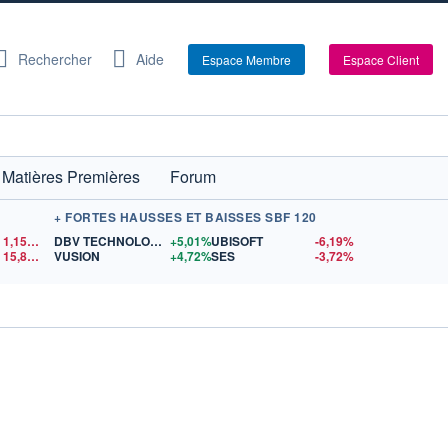
Rechercher
Aide
Espace Membre
Espace Client
Matières Premières
Forum
+ FORTES HAUSSES ET BAISSES SBF 120
1,1553
$US
DBV TECHNOLOGIES
+5,01%
UBISOFT
-6,19%
15,81
$US
VUSION
+4,72%
SES
-3,72%