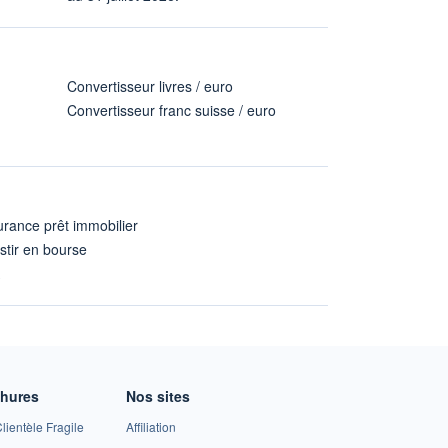
Convertisseur livres / euro
Convertisseur franc suisse / euro
rance prêt immobilier
stir en bourse
A
chures
Nos sites
lientèle Fragile
Affiliation