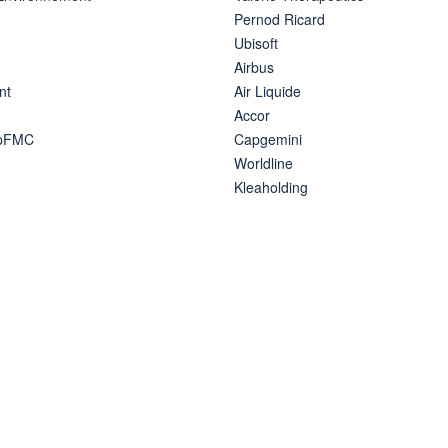
Pernod Ricard
Ubisoft
Airbus
nt
Air Liquide
Accor
ipFMC
Capgemini
Worldline
Kleaholding