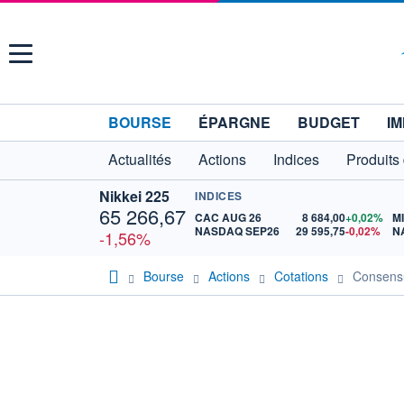
Menu
BOURSE
ÉPARGNE
BUDGET
IM
Actualités
Actions
Indices
Produits
Nikkei 225
INDICES
65 266,67
CAC AUG 26
8 684,00
+0,02%
M
NASDAQ SEP26
29 595,75
-0,02%
N
-1,56%
Bourse
Actions
Cotations
Consens