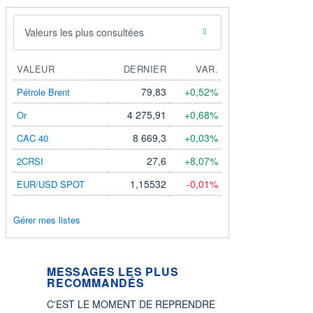
Valeurs les plus consultées
VALEUR
DERNIER
VAR.
79,83
+0,52%
Pétrole Brent
4 275,91
+0,68%
Or
8 669,3
+0,03%
CAC 40
27,6
+8,07%
2CRSI
1,15532
-0,01%
EUR/USD SPOT
Gérer mes listes
MESSAGES LES PLUS
RECOMMANDÉS
C'EST LE MOMENT DE REPRENDRE