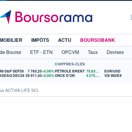
MOBILIER
IMPÔTS
ACTU
BOURSOBANK
 de Bourse
ETF - ETN
OPCVM
Taux
Devises
CHIFFRES-CLÉS
INI S&P SEP26
7 765,25
+0,08%
PÉTROLE BRENT
79,83
$US
EUR/USD
ASDAQ DEC26
29 911,50
+0,06%
ONCE D'OR
4 275,91
$US
VIX INDEX
us ACTVIA LIFE SCI