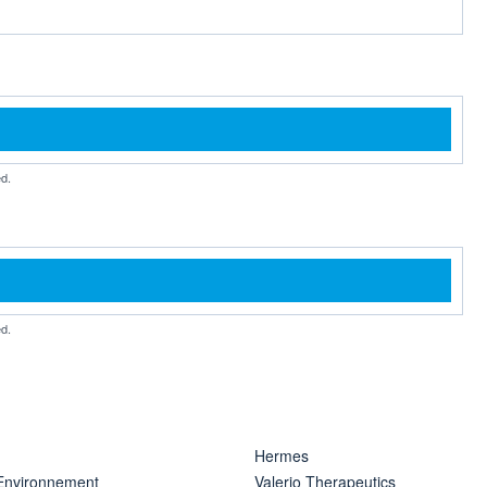
d.
d.
Hermes
 Environnement
Valerio Therapeutics