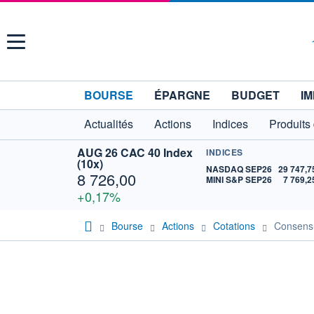
Menu
BOURSE
ÉPARGNE
BUDGET
IM
Actualités
Actions
Indices
Produits
AUG 26 CAC 40 Index
INDICES
(10x)
NASDAQ SEP26
29 747,7
8 726,00
MINI S&P SEP26
7 769,2
+0,17%
Bourse
Actions
Cotations
Consen