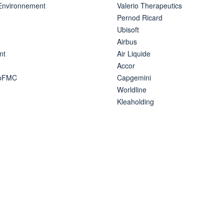
 Environnement
Valerio Therapeutics
Pernod Ricard
Ubisoft
Airbus
nt
Air Liquide
Accor
ipFMC
Capgemini
Worldline
Kleaholding