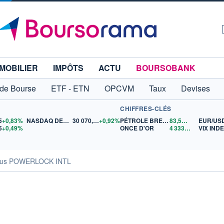
MOBILIER
IMPÔTS
ACTU
BOURSOBANK
 de Bourse
ETF - ETN
OPCVM
Taux
Devises
CHIFFRES-CLÉS
5
+0,83%
NASDAQ DEC26
30 070,75
+0,92%
PÉTROLE BRENT
83,53
$US
EUR/US
5
+0,49%
ONCE D'OR
4 333,44
$US
VIX IND
sus POWERLOCK INTL