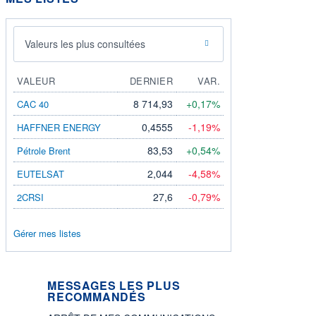
Valeurs les plus consultées
VALEUR
DERNIER
VAR.
8 714,93
+0,17%
CAC 40
0,4555
-1,19%
HAFFNER ENERGY
83,53
+0,54%
Pétrole Brent
2,044
-4,58%
EUTELSAT
27,6
-0,79%
2CRSI
Gérer mes listes
MESSAGES LES PLUS
RECOMMANDÉS