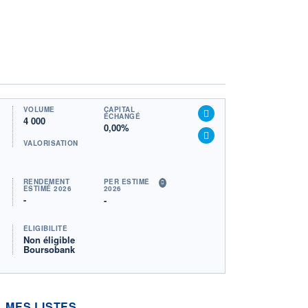
VOLUME
CAPITAL
ÉCHANGÉ
4 000
0,00%
VALORISATION
RENDEMENT
PER ESTIMÉ
ESTIMÉ 2026
2026
-
-
ÉLIGIBILITÉ
Non éligible
Boursobank
MES LISTES