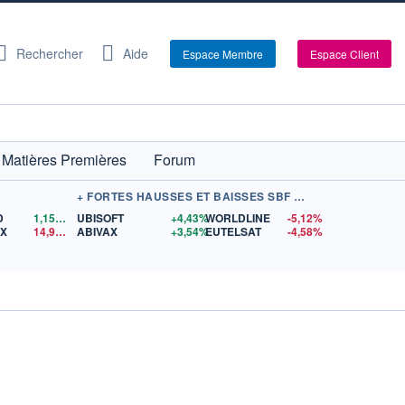
Rechercher
Aide
Espace Membre
Espace Client
Matières Premières
Forum
+ FORTES HAUSSES ET BAISSES SBF 120
D
1,1560
$US
UBISOFT
+4,43%
WORLDLINE
-5,12%
EX
14,96
$US
ABIVAX
+3,54%
EUTELSAT
-4,58%