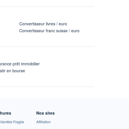
Convertisseur livres / euro
Convertisseur franc suisse / euro
rance prêt immobilier
stir en bourse
A
chures
Nos sites
lientèle Fragile
Affiliation