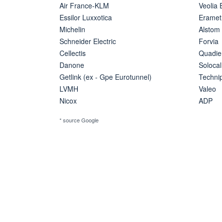
Air France-KLM
Veolia
Essilor Luxxotica
Eramet
Michelin
Alstom
Schneider Electric
Forvia
Cellectis
Quadie
Danone
Solocal
Getlink (ex - Gpe Eurotunnel)
Techn
LVMH
Valeo
Nicox
ADP
* source Google