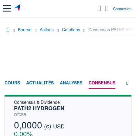
Menu
Connexion
Bourse
Actions
Cotations
Consensus PATH2 HY
COURS
ACTUALITÉS
ANALYSES
CONSENSUS
Consensus & Dividende
SOCIÉTÉ
PATH2 HYDROGEN
HISTORIQUE
OTCBB
0,0000
(c)
ACTIONNAIRES
USD
0,00%