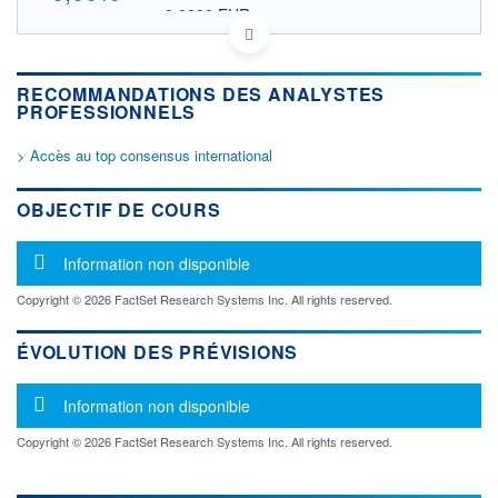
0,0000 EUR
VALEUR INDICATIVE
DE000A1A6WB2 PTHHF
DONNÉES TEMPS DIFFÉRÉ
RECOMMANDATIONS DES ANALYSTES
Politique d'exécution
PROFESSIONNELS
Cotation sur les autres places
> Accès au top consensus international
OUVERTURE
CLÔTURE VEILLE
0,0000
0,0000
+ HAUT
+ BAS
OBJECTIF DE COURS
0,0000
0,0000
VOLUME
CAPITAL ÉCHANGÉ
Message d'information
Information non disponible
0
0,00%
VALORISATION
Copyright © 2026 FactSet Research Systems Inc. All rights reserved.
LIMITE À LA
LIMITE À LA
BAISSE
HAUSSE
ÉVOLUTION DES PRÉVISIONS
0,0000
0,0000
Message d'information
RENDEMENT
PER ESTIMÉ
Information non disponible
ESTIMÉ 2026
2026
-
-
Copyright © 2026 FactSet Research Systems Inc. All rights reserved.
DERNIER
ÉCHANGE
-