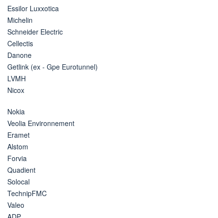
Essilor Luxxotica
Michelin
Schneider Electric
Cellectis
Danone
Getlink (ex - Gpe Eurotunnel)
LVMH
Nicox
Nokia
Veolia Environnement
Eramet
Alstom
Forvia
Quadient
Solocal
TechnipFMC
Valeo
ADP