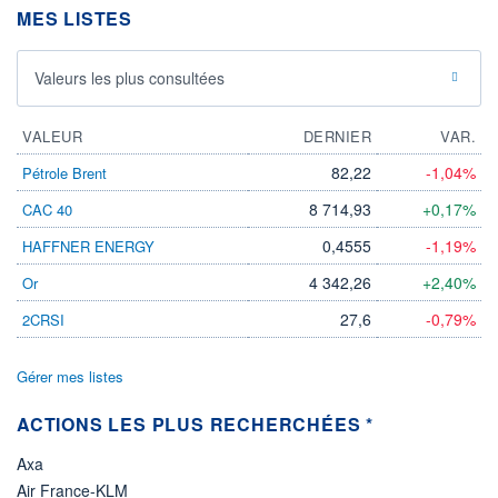
MES LISTES
ÉLIGIBILITÉ
Non éligible
Boursobank
Valeurs les plus consultées
+ PORTEFEUILLE
+ LISTE
VALEUR
DERNIER
VAR.
82,22
-1,04%
Pétrole Brent
8 714,93
+0,17%
CAC 40
0,4555
-1,19%
HAFFNER ENERGY
4 342,26
+2,40%
Or
27,6
-0,79%
2CRSI
Gérer mes listes
ACTIONS LES PLUS RECHERCHÉES *
Axa
Air France-KLM