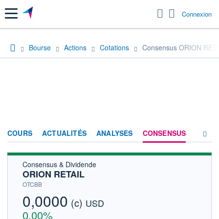
Menu
Connexion
Bourse
Actions
Cotations
Consensus ORION RET
COURS
ACTUALITÉS
ANALYSES
CONSENSUS
Consensus & Dividende
SOCIÉTÉ
ORION RETAIL
HISTORIQUE
OTCBB
0,0000
(c)
ACTIONNAIRES
USD
0,00%