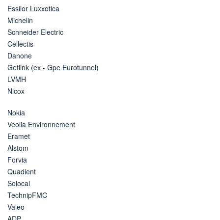
Essilor Luxxotica
Michelin
Schneider Electric
Cellectis
Danone
Getlink (ex - Gpe Eurotunnel)
LVMH
Nicox
Nokia
Veolia Environnement
Eramet
Alstom
Forvia
Quadient
Solocal
TechnipFMC
Valeo
ADP