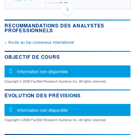
0,0000 EUR
VALEUR INDICATIVE
IL0012327503 ORNPF
DONNÉES TEMPS DIFFÉRÉ
RECOMMANDATIONS DES ANALYSTES
Politique d'exécution
PROFESSIONNELS
Cotation sur les autres places
> Accès au top consensus international
OUVERTURE
CLÔTURE VEILLE
0,0000
0,0000
+ HAUT
+ BAS
OBJECTIF DE COURS
0,0000
0,0000
VOLUME
CAPITAL ÉCHANGÉ
Message d'information
Information non disponible
0
0,00%
VALORISATION
Copyright © 2026 FactSet Research Systems Inc. All rights reserved.
LIMITE À LA
LIMITE À LA
BAISSE
HAUSSE
ÉVOLUTION DES PRÉVISIONS
0,0000
0,0000
Message d'information
RENDEMENT
PER ESTIMÉ
Information non disponible
ESTIMÉ 2026
2026
-
-
Copyright © 2026 FactSet Research Systems Inc. All rights reserved.
DERNIER
ÉCHANGE
-