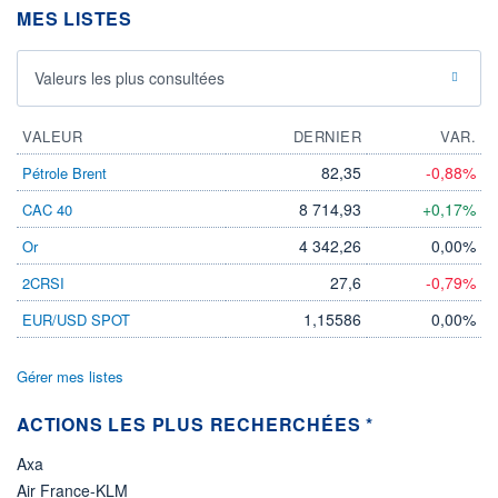
MES LISTES
ÉLIGIBILITÉ
Non éligible
Boursobank
Valeurs les plus consultées
+ PORTEFEUILLE
+ LISTE
VALEUR
DERNIER
VAR.
82,35
-0,88%
Pétrole Brent
8 714,93
+0,17%
CAC 40
4 342,26
0,00%
Or
27,6
-0,79%
2CRSI
1,15586
0,00%
EUR/USD SPOT
Gérer mes listes
ACTIONS LES PLUS RECHERCHÉES *
Axa
Air France-KLM