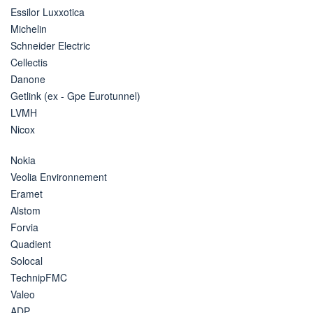
Essilor Luxxotica
Michelin
Schneider Electric
Cellectis
Danone
Getlink (ex - Gpe Eurotunnel)
LVMH
Nicox
Nokia
Veolia Environnement
Eramet
Alstom
Forvia
Quadient
Solocal
TechnipFMC
Valeo
ADP