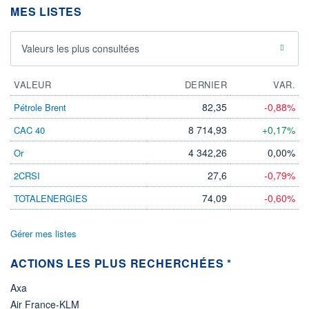
MES LISTES
ÉLIGIBILITÉ
Non éligible
Boursobank
Valeurs les plus consultées
+ PORTEFEUILLE
+ LISTE
VALEUR
DERNIER
VAR.
82,35
-0,88%
Pétrole Brent
8 714,93
+0,17%
CAC 40
4 342,26
0,00%
Or
27,6
-0,79%
2CRSI
74,09
-0,60%
TOTALENERGIES
Gérer mes listes
ACTIONS LES PLUS RECHERCHÉES *
Axa
Air France-KLM