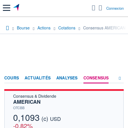
Menu
Connexion
Bourse
Actions
Cotations
Consensus AMERICAN
COURS
ACTUALITÉS
ANALYSES
CONSENSUS
Consensus & Dividende
SOCIÉTÉ
AMERICAN
HISTORIQUE
OTCBB
0,1093
(c)
ACTIONNAIRES
USD
-0,82%