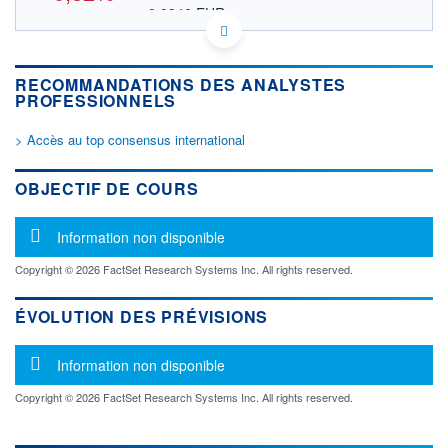
0,0946 EUR
VALEUR INDICATIVE
CA0240301089 NUKUF
DONNÉES TEMPS DIFFÉRÉ
RECOMMANDATIONS DES ANALYSTES
Politique d'exécution
PROFESSIONNELS
Cotation sur les autres places
> Accès au top consensus international
OUVERTURE
CLÔTURE VEILLE
0,1093
0,1102
+ HAUT
+ BAS
OBJECTIF DE COURS
0,1093
0,1093
VOLUME
CAPITAL ÉCHANGÉ
Message d'information
Information non disponible
10 100
0,00%
VALORISATION
Copyright © 2026 FactSet Research Systems Inc. All rights reserved.
LIMITE À LA
LIMITE À LA
BAISSE
HAUSSE
ÉVOLUTION DES PRÉVISIONS
0,0000
0,0000
Message d'information
RENDEMENT
PER ESTIMÉ
Information non disponible
ESTIMÉ 2026
2026
-
-
Copyright © 2026 FactSet Research Systems Inc. All rights reserved.
DERNIER
ÉCHANGE
07.08.26 / 19:38:15