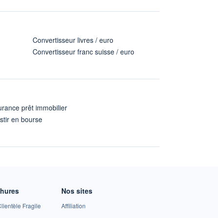
Convertisseur livres / euro
Convertisseur franc suisse / euro
rance prêt immobilier
stir en bourse
A
chures
Nos sites
lientèle Fragile
Affiliation