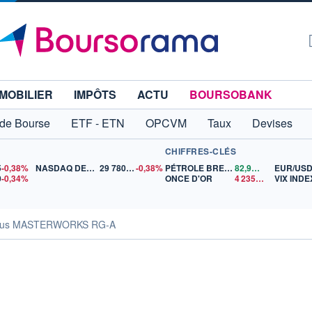
MOBILIER
IMPÔTS
ACTU
BOURSOBANK
 de Bourse
ETF - ETN
OPCVM
Taux
Devises
CHIFFRES-CLÉS
5
-0,38%
NASDAQ DEC26
29 780,00
-0,38%
PÉTROLE BRENT
82,99
$US
EUR/US
0
-0,34%
ONCE D'OR
4 235,70
$US
VIX INDE
sus MASTERWORKS RG-A