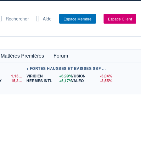
Rechercher
Aide
Espace Membre
Espace Client
Matières Premières
Forum
+ FORTES HAUSSES ET BAISSES SBF 120
D
1,1523
$US
VIRIDIEN
+6,99%
VUSION
-5,04%
X
15,31
$US
HERMES INTL
+5,17%
VALEO
-3,55%