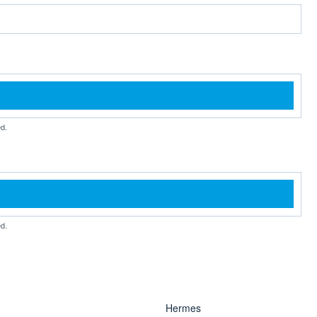
d.
d.
Hermes