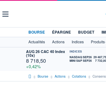
Menu
BOURSE
ÉPARGNE
BUDGET
IM
Actualités
Actions
Indices
Produits
AUG 26 CAC 40 Index
INDICES
(10x)
NASDAQ SEP26
29 487,7
8 718,50
MINI S&P SEP26
7 732,0
+0,42%
Bourse
Actions
Cotations
Consen