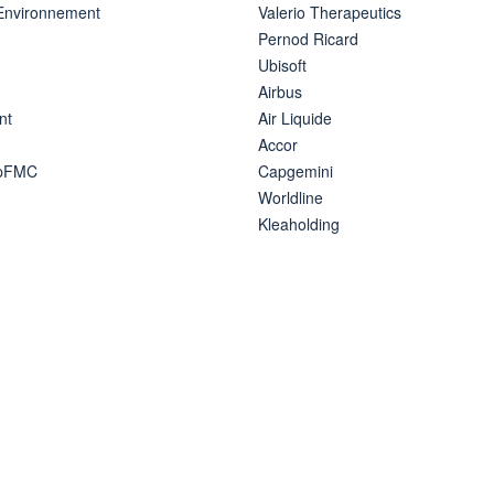
 Environnement
Valerio Therapeutics
Pernod Ricard
Ubisoft
Airbus
nt
Air Liquide
Accor
ipFMC
Capgemini
Worldline
Kleaholding