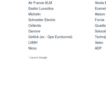
Air France-KLM
Veolia
Essilor Luxxotica
Eramet
Michelin
Alstom
Schneider Electric
Forvia
Cellectis
Quadie
Danone
Solocal
Getlink (ex - Gpe Eurotunnel)
Techn
LVMH
Valeo
Nicox
ADP
* source Google