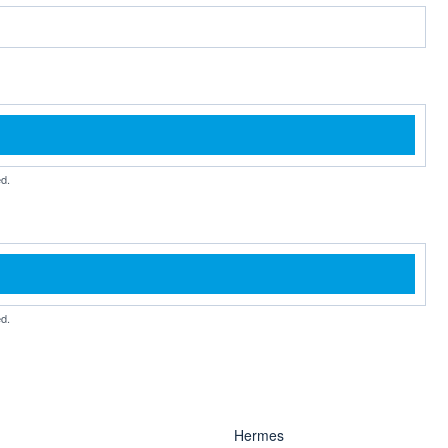
d.
d.
Hermes