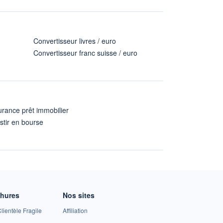
Convertisseur livres / euro
Convertisseur franc suisse / euro
rance prêt immobilier
stir en bourse
A
chures
Nos sites
lientèle Fragile
Affiliation