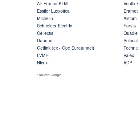
Air France-KLM
Veolia
Essilor Luxxotica
Eramet
Michelin
Alstom
Schneider Electric
Forvia
Cellectis
Quadie
Danone
Solocal
Getlink (ex - Gpe Eurotunnel)
Techn
LVMH
Valeo
Nicox
ADP
* source Google