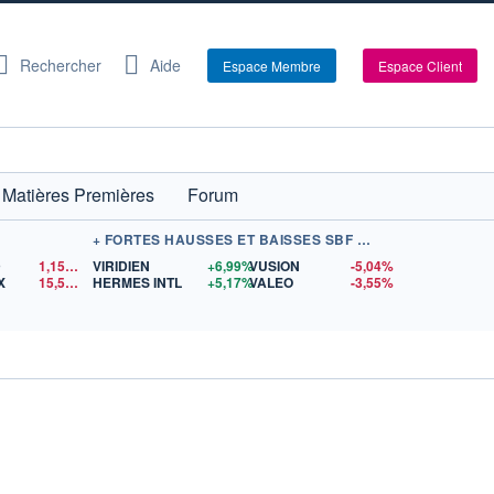
Rechercher
Aide
Espace Membre
Espace Client
Matières Premières
Forum
+ FORTES HAUSSES ET BAISSES SBF 120
D
1,1519
$US
VIRIDIEN
+6,99%
VUSION
-5,04%
X
15,55
$US
HERMES INTL
+5,17%
VALEO
-3,55%