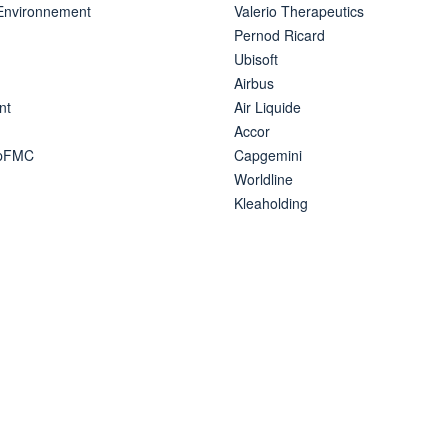
 Environnement
Valerio Therapeutics
Pernod Ricard
Ubisoft
Airbus
nt
Air Liquide
Accor
ipFMC
Capgemini
Worldline
Kleaholding