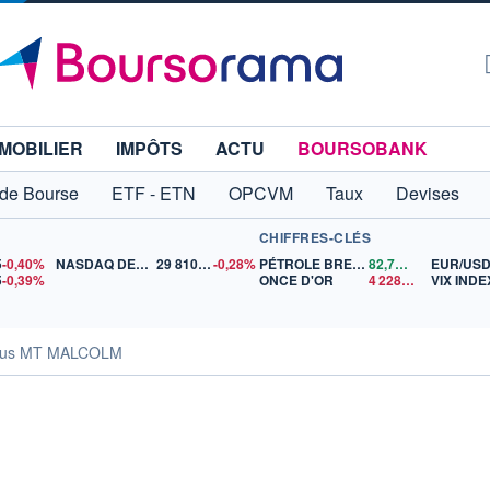
MOBILIER
IMPÔTS
ACTU
BOURSOBANK
 de Bourse
ETF - ETN
OPCVM
Taux
Devises
CHIFFRES-CLÉS
5
-0,40%
NASDAQ DEC26
29 810,75
-0,28%
PÉTROLE BRENT
82,79
$US
EUR/US
5
-0,39%
ONCE D'OR
4 228,35
$US
VIX INDE
sus MT MALCOLM