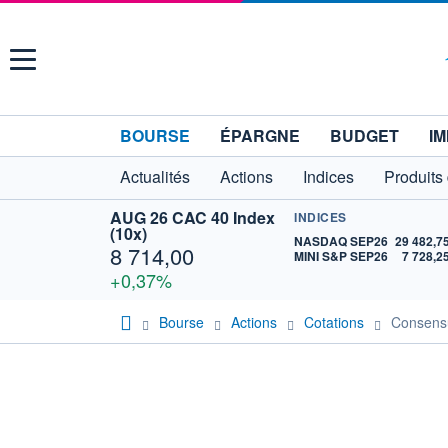
Menu
BOURSE
ÉPARGNE
BUDGET
IM
Actualités
Actions
Indices
Produits
AUG 26 CAC 40 Index
INDICES
(10x)
NASDAQ SEP26
29 482,7
8 714,00
MINI S&P SEP26
7 728,2
+0,37%
Bourse
Actions
Cotations
Consen