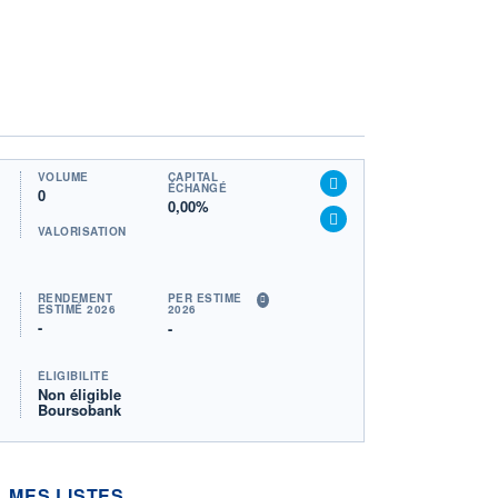
VOLUME
CAPITAL
ÉCHANGÉ
0
0,00%
VALORISATION
RENDEMENT
PER ESTIMÉ
ESTIMÉ 2026
2026
-
-
ÉLIGIBILITÉ
Non éligible
Boursobank
MES LISTES