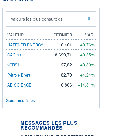
Valeurs les plus consultées
VALEUR
DERNIER
VAR.
0,461
+9,76%
HAFFNER ENERGY
8 699,71
+0,35%
CAC 40
27,82
+0,80%
2CRSI
82,79
+4,24%
Pétrole Brent
0,806
+14,81%
AB SCIENCE
Gérer mes listes
MESSAGES LES PLUS
RECOMMANDÉS