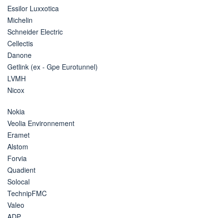
Essilor Luxxotica
Michelin
Schneider Electric
Cellectis
Danone
Getlink (ex - Gpe Eurotunnel)
LVMH
Nicox
Nokia
Veolia Environnement
Eramet
Alstom
Forvia
Quadient
Solocal
TechnipFMC
Valeo
ADP