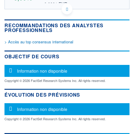
0,0001 EUR
VALEUR INDICATIVE
US5919172081 MGMA
DONNÉES TEMPS DIFFÉRÉ
RECOMMANDATIONS DES ANALYSTES
Politique d'exécution
PROFESSIONNELS
Cotation sur les autres places
> Accès au top consensus international
OUVERTURE
CLÔTURE VEILLE
0,0000
0,0001
+ HAUT
+ BAS
OBJECTIF DE COURS
0,0000
0,0000
VOLUME
CAPITAL ÉCHANGÉ
Message d'information
Information non disponible
0
0,00%
VALORISATION
Copyright © 2026 FactSet Research Systems Inc. All rights reserved.
LIMITE À LA
LIMITE À LA
BAISSE
HAUSSE
ÉVOLUTION DES PRÉVISIONS
0,0000
0,0000
Message d'information
RENDEMENT
PER ESTIMÉ
Information non disponible
ESTIMÉ 2026
2026
-
-
Copyright © 2026 FactSet Research Systems Inc. All rights reserved.
DERNIER
ÉCHANGE
31.03.26 / 15:31:05