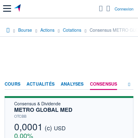
Menu
Connexion
Bourse
Actions
Cotations
Consensus METRO GL
COURS
ACTUALITÉS
ANALYSES
CONSENSUS
Consensus & Dividende
SOCIÉTÉ
METRO GLOBAL MED
HISTORIQUE
OTCBB
0,0001
(c)
ACTIONNAIRES
USD
0,00%