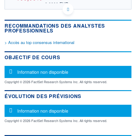
0,0000 EUR
VALEUR INDICATIVE
CA5772791029 MAOMF
DONNÉES TEMPS DIFFÉRÉ
RECOMMANDATIONS DES ANALYSTES
Politique d'exécution
PROFESSIONNELS
Cotation sur les autres places
> Accès au top consensus international
OUVERTURE
CLÔTURE VEILLE
0,0000
0,0000
+ HAUT
+ BAS
OBJECTIF DE COURS
0,0000
0,0000
VOLUME
CAPITAL ÉCHANGÉ
Message d'information
Information non disponible
0
0,00%
VALORISATION
Copyright © 2026 FactSet Research Systems Inc. All rights reserved.
LIMITE À LA
LIMITE À LA
BAISSE
HAUSSE
ÉVOLUTION DES PRÉVISIONS
0,0000
0,0000
Message d'information
RENDEMENT
PER ESTIMÉ
Information non disponible
ESTIMÉ 2026
2026
-
-
Copyright © 2026 FactSet Research Systems Inc. All rights reserved.
DERNIER
ÉCHANGE
09.12.25 / 21:04:02