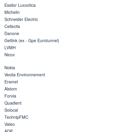
Essilor Luxxotica
Michelin
Schneider Electric
Cellectis
Danone
Getlink (ex - Gpe Eurotunnel)
LVMH
Nicox
Nokia
Veolia Environnement
Eramet
Alstom
Forvia
Quadient
Solocal
TechnipFMC
Valeo
ADP