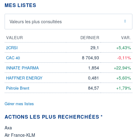
MES LISTES
ÉLIGIBILITÉ
Non éligible
Boursobank
Valeurs les plus consultées
+ PORTEFEUILLE
+ LISTE
VALEUR
DERNIER
VAR.
29,1
+5,43%
2CRSI
8 704,93
-0,11%
CAC 40
1,854
+22,94%
INNATE PHARMA
0,481
+5,60%
HAFFNER ENERGY
84,57
+1,79%
Pétrole Brent
Gérer mes listes
ACTIONS LES PLUS RECHERCHÉES *
Axa
Air France-KLM