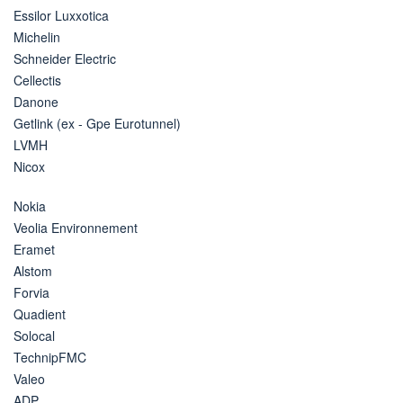
Essilor Luxxotica
Michelin
Schneider Electric
Cellectis
Danone
Getlink (ex - Gpe Eurotunnel)
LVMH
Nicox
Nokia
Veolia Environnement
Eramet
Alstom
Forvia
Quadient
Solocal
TechnipFMC
Valeo
ADP