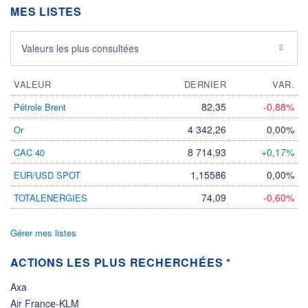
MES LISTES
ÉLIGIBILITÉ
Non éligible
Boursobank
Valeurs les plus consultées
+ PORTEFEUILLE
+ LISTE
VALEUR
DERNIER
VAR.
82,35
-0,88%
Pétrole Brent
4 342,26
0,00%
Or
8 714,93
+0,17%
CAC 40
1,15586
0,00%
EUR/USD SPOT
74,09
-0,60%
TOTALENERGIES
Gérer mes listes
ACTIONS LES PLUS RECHERCHÉES *
Axa
Air France-KLM