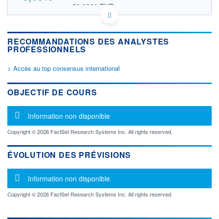
50,2220 EUR
VALEUR INDICATIVE
IL0010846983 HLTEF
DONNÉES TEMPS DIFFÉRÉ
RECOMMANDATIONS DES ANALYSTES
Politique d'exécution
PROFESSIONNELS
Cotation sur les autres places
> Accès au top consensus international
OUVERTURE
CLÔTURE VEILLE
0,0000
58,0500
+ HAUT
+ BAS
OBJECTIF DE COURS
0,0000
0,0000
VOLUME
CAPITAL ÉCHANGÉ
Message d'information
Information non disponible
0
0,00%
VALORISATION
Copyright © 2026 FactSet Research Systems Inc. All rights reserved.
LIMITE À LA
LIMITE À LA
BAISSE
HAUSSE
ÉVOLUTION DES PRÉVISIONS
0,0000
0,0000
Message d'information
RENDEMENT
PER ESTIMÉ
Information non disponible
ESTIMÉ 2026
2026
-
-
Copyright © 2026 FactSet Research Systems Inc. All rights reserved.
DERNIER
ÉCHANGE
07.04.26 / 17:15:25