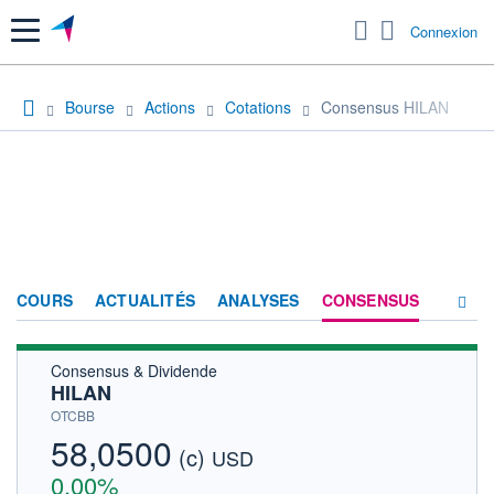
Menu
Connexion
Bourse
Actions
Cotations
Consensus HILAN
COURS
ACTUALITÉS
ANALYSES
CONSENSUS
Consensus & Dividende
SOCIÉTÉ
HILAN
HISTORIQUE
OTCBB
58,0500
(c)
ACTIONNAIRES
USD
0,00%