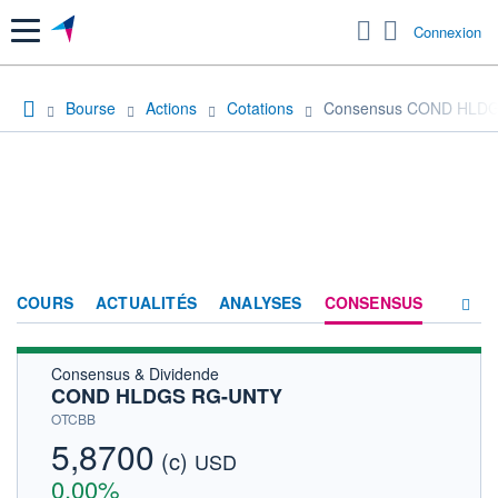
Menu
Connexion
Bourse
Actions
Cotations
Consensus COND HLD
COURS
ACTUALITÉS
ANALYSES
CONSENSUS
Consensus & Dividende
SOCIÉTÉ
COND HLDGS RG-UNTY
HISTORIQUE
OTCBB
5,8700
(c)
ACTIONNAIRES
USD
0,00%