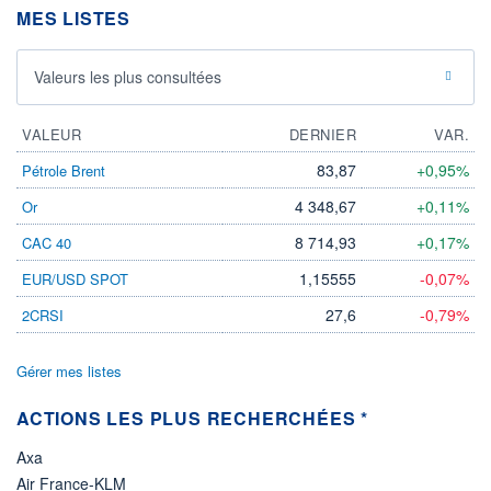
MES LISTES
28.04.26 / 15:36:30
ÉLIGIBILITÉ
Non éligible
Valeurs les plus consultées
Boursobank
VALEUR
DERNIER
VAR.
+ PORTEFEUILLE
+ LISTE
83,87
+0,95%
Pétrole Brent
4 348,67
+0,11%
Or
8 714,93
+0,17%
CAC 40
1,15555
-0,07%
EUR/USD SPOT
27,6
-0,79%
2CRSI
Gérer mes listes
ACTIONS LES PLUS RECHERCHÉES *
Axa
Air France-KLM