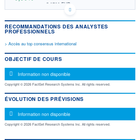
5,0799 EUR
VALEUR INDICATIVE
BMG243851091 CNDHF
DONNÉES TEMPS DIFFÉRÉ
RECOMMANDATIONS DES ANALYSTES
Politique d'exécution
PROFESSIONNELS
Cotation sur les autres places
> Accès au top consensus international
OUVERTURE
CLÔTURE VEILLE
0,0000
5,8700
+ HAUT
+ BAS
OBJECTIF DE COURS
0,0000
0,0000
VOLUME
CAPITAL ÉCHANGÉ
Message d'information
Information non disponible
0
0,00%
VALORISATION
Copyright © 2026 FactSet Research Systems Inc. All rights reserved.
914 MUSD
ÉVOLUTION DES PRÉVISIONS
LIMITE À LA
LIMITE À LA
BAISSE
HAUSSE
0,0000
0,0000
Message d'information
Information non disponible
RENDEMENT
PER ESTIMÉ
ESTIMÉ 2026
2026
Copyright © 2026 FactSet Research Systems Inc. All rights reserved.
-
-
DERNIER
ÉCHANGE