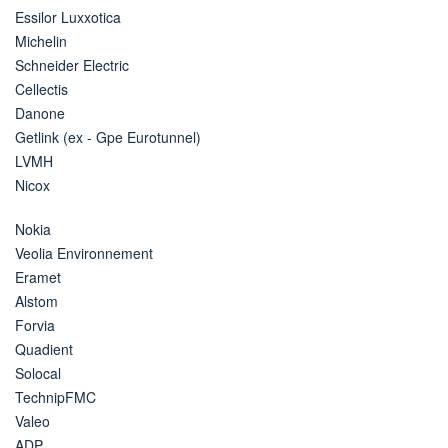
Essilor Luxxotica
Michelin
Schneider Electric
Cellectis
Danone
Getlink (ex - Gpe Eurotunnel)
LVMH
Nicox
Nokia
Veolia Environnement
Eramet
Alstom
Forvia
Quadient
Solocal
TechnipFMC
Valeo
ADP