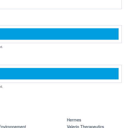
d.
d.
Hermes
 Environnement
Valerio Therapeutics