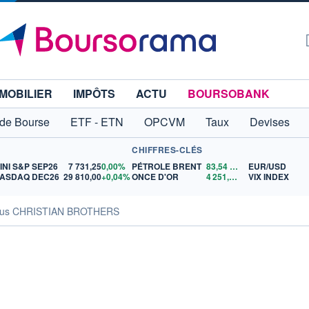
MOBILIER
IMPÔTS
ACTU
BOURSOBANK
 de Bourse
ETF - ETN
OPCVM
Taux
Devises
CHIFFRES-CLÉS
INI S&P SEP26
7 731,25
0,00%
PÉTROLE BRENT
83,54
$US
EUR/USD
ASDAQ DEC26
29 810,00
+0,04%
ONCE D'OR
4 251,05
$US
VIX INDEX
sus CHRISTIAN BROTHERS