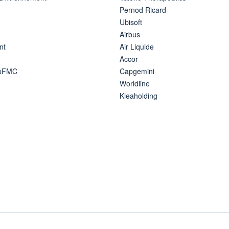
Pernod Ricard
Ubisoft
Airbus
nt
Air Liquide
Accor
ipFMC
Capgemini
Worldline
Kleaholding