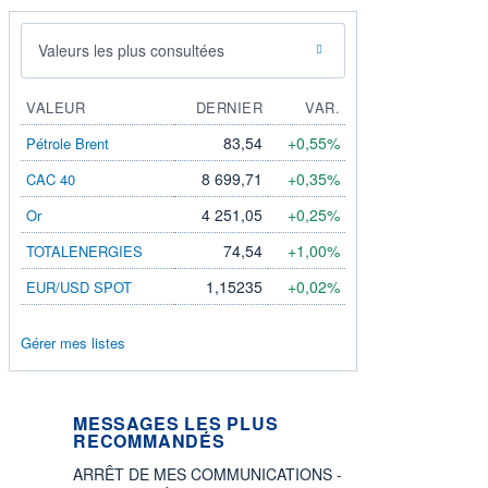
Valeurs les plus consultées
VALEUR
DERNIER
VAR.
83,54
+0,55%
Pétrole Brent
8 699,71
+0,35%
CAC 40
4 251,05
+0,25%
Or
74,54
+1,00%
TOTALENERGIES
1,15235
+0,02%
EUR/USD SPOT
Gérer mes listes
MESSAGES LES PLUS
RECOMMANDÉS
ARRÊT DE MES COMMUNICATIONS -