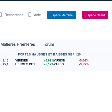
Rechercher
Aide
Espace Membre
Espace Client
Matières Premières
Forum
+ FORTES HAUSSES ET BAISSES SBF 120
1,1524
$US
VIRIDIEN
+6,99%
VUSION
-5,04%
15,15
$US
HERMES INTL
+5,17%
VALEO
-3,55%