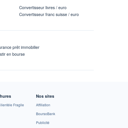
Convertisseur livres / euro
Convertisseur franc suisse / euro
rance prêt immobilier
stir en bourse
A
chures
Nos sites
lientèle Fragile
Affiliation
BoursoBank
Publicité