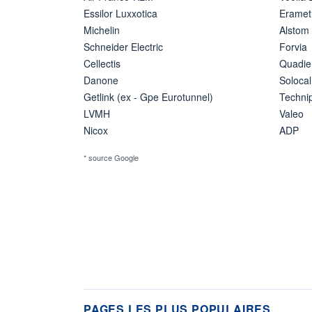
Essilor Luxxotica
Eramet
Michelin
Alstom
Schneider Electric
Forvia
Cellectis
Quadie
Danone
Solocal
Getlink (ex - Gpe Eurotunnel)
Techn
LVMH
Valeo
Nicox
ADP
* source Google
PAGES LES PLUS POPULAIRES