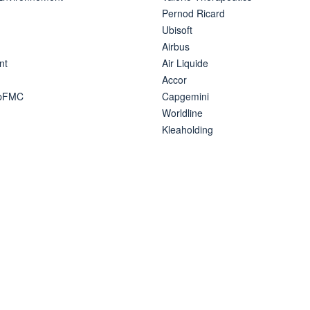
Pernod Ricard
Ubisoft
Airbus
nt
Air Liquide
Accor
ipFMC
Capgemini
Worldline
Kleaholding