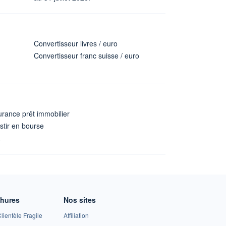
Convertisseur livres / euro
Convertisseur franc suisse / euro
rance prêt immobilier
stir en bourse
A
chures
Nos sites
lientèle Fragile
Affiliation