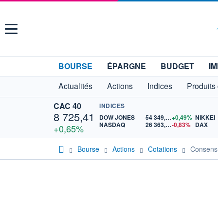
Menu
BOURSE
ÉPARGNE
BUDGET
IM
Actualités
Actions
Indices
Produits
CAC 40
INDICES
8 725,41
DOW JONES
54 349,12
+0,49%
NIKKEI
NASDAQ
26 363,44
-0,83%
DAX
+0,65%
Bourse
Actions
Cotations
Consen