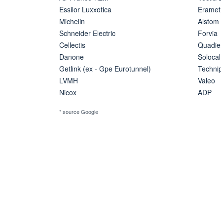
Essilor Luxxotica
Eramet
Michelin
Alstom
Schneider Electric
Forvia
Cellectis
Quadie
Danone
Solocal
Getlink (ex - Gpe Eurotunnel)
Techn
LVMH
Valeo
Nicox
ADP
* source Google