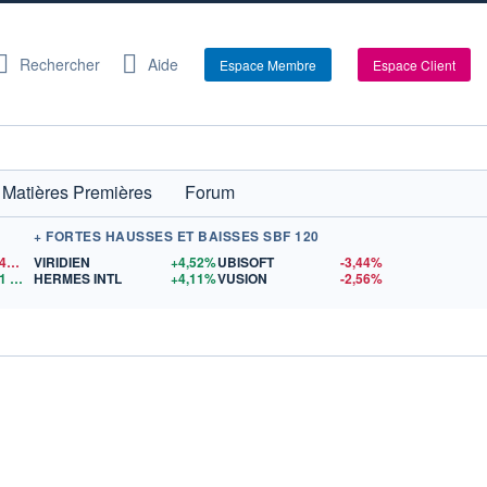
Rechercher
Aide
Espace Membre
Espace Client
Matières Premières
Forum
+ FORTES HAUSSES ET BAISSES SBF 120
1,1542
$US
VIRIDIEN
+4,52%
UBISOFT
-3,44%
1
$US
HERMES INTL
+4,11%
VUSION
-2,56%