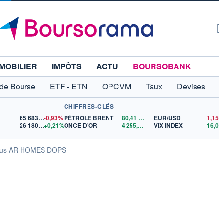
MOBILIER
IMPÔTS
ACTU
BOURSOBANK
 de Bourse
ETF - ETN
OPCVM
Taux
Devises
CHIFFRES-CLÉS
65 683,26
-0,93%
PÉTROLE BRENT
80,41
$US
EUR/USD
26 180,18
+0,21%
ONCE D'OR
4 255,57
$US
VIX INDEX
16,0
sus AR HOMES DOPS