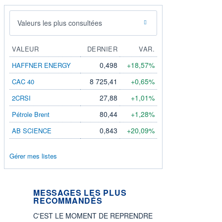
Valeurs les plus consultées
VALEUR
DERNIER
VAR.
0,498
+18,57%
HAFFNER ENERGY
8 725,41
+0,65%
CAC 40
27,88
+1,01%
2CRSI
80,44
+1,28%
Pétrole Brent
0,843
+20,09%
AB SCIENCE
Gérer mes listes
MESSAGES LES PLUS
RECOMMANDÉS
C'EST LE MOMENT DE REPRENDRE