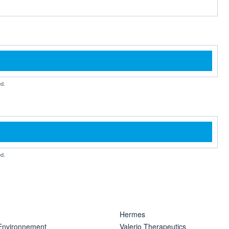
d.
d.
Hermes
 Environnement
Valerio Therapeutics