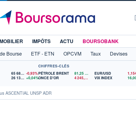
MOBILIER
IMPÔTS
ACTU
BOURSOBANK
 de Bourse
ETF - ETN
OPCVM
Taux
Devises
CHIFFRES-CLÉS
65 683,26
-0,93%
PÉTROLE BRENT
81,25
$US
EUR/USD
26 136,63
+0,04%
ONCE D'OR
4 245,66
$US
VIX INDEX
16,0
us ASCENTIAL UNSP ADR