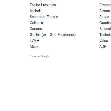
Essilor Luxxotica
Eramet
Michelin
Alstom
Schneider Electric
Forvia
Cellectis
Quadie
Danone
Solocal
Getlink (ex - Gpe Eurotunnel)
Techn
LVMH
Valeo
Nicox
ADP
* source Google