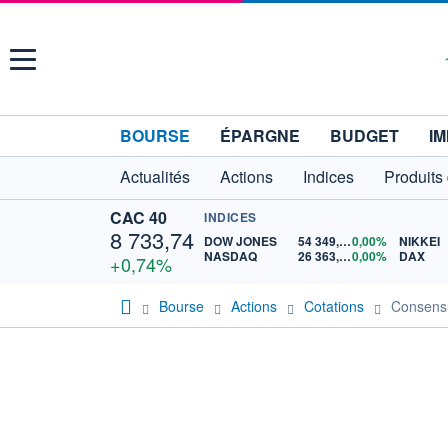
Menu
BOURSE
ÉPARGNE
BUDGET
IM
Actualités
Actions
Indices
Produits
CAC 40
INDICES
8 733,74
DOW JONES
54 349,12
0,00%
NIKKEI
NASDAQ
26 363,44
0,00%
DAX
+0,74%
Bourse
Actions
Cotations
Consens