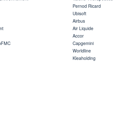
Pernod Ricard
Ubisoft
Airbus
nt
Air Liquide
Accor
ipFMC
Capgemini
Worldline
Kleaholding