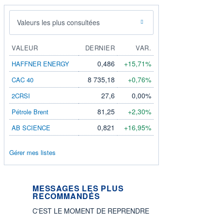
Valeurs les plus consultées
VALEUR
DERNIER
VAR.
0,486
+15,71%
HAFFNER ENERGY
8 735,18
+0,76%
CAC 40
27,6
0,00%
2CRSI
81,25
+2,30%
Pétrole Brent
0,821
+16,95%
AB SCIENCE
Gérer mes listes
MESSAGES LES PLUS
RECOMMANDÉS
C'EST LE MOMENT DE REPRENDRE