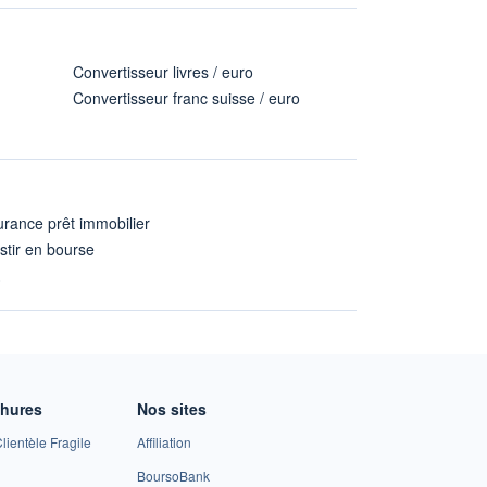
Convertisseur livres / euro
Convertisseur franc suisse / euro
rance prêt immobilier
stir en bourse
A
chures
Nos sites
lientèle Fragile
Affiliation
BoursoBank