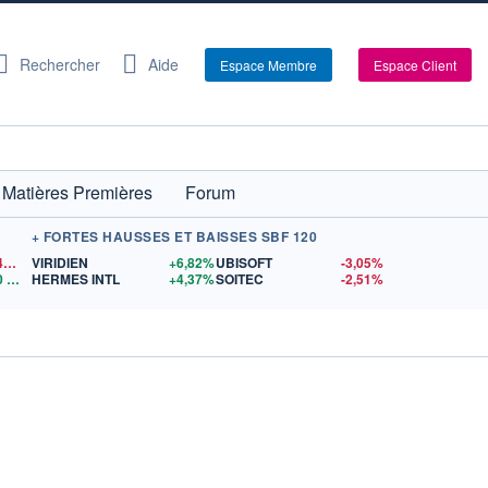
Rechercher
Aide
Espace Membre
Espace Client
Matières Premières
Forum
+ FORTES HAUSSES ET BAISSES SBF 120
1,1542
$US
VIRIDIEN
+6,82%
UBISOFT
-3,05%
0
$US
HERMES INTL
+4,37%
SOITEC
-2,51%