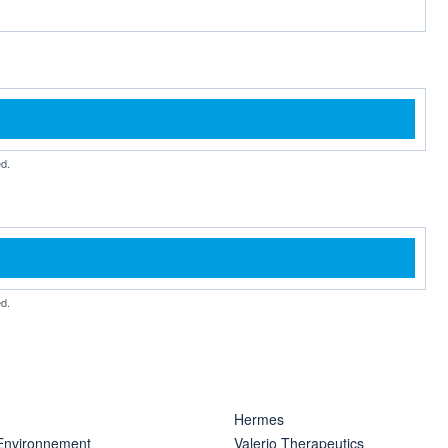
d.
d.
Hermes
 Environnement
Valerio Therapeutics