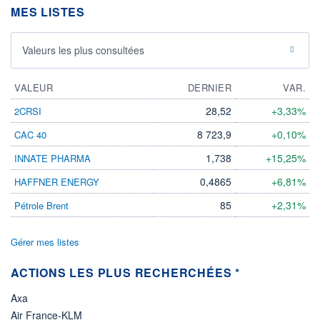
MES LISTES
ÉLIGIBILITÉ
Non éligible
Boursobank
Valeurs les plus consultées
+ PORTEFEUILLE
+ LISTE
VALEUR
DERNIER
VAR.
28,52
+3,33%
2CRSI
8 723,9
+0,10%
CAC 40
1,738
+15,25%
INNATE PHARMA
0,4865
+6,81%
HAFFNER ENERGY
85
+2,31%
Pétrole Brent
Gérer mes listes
ACTIONS LES PLUS RECHERCHÉES *
Axa
Air France-KLM