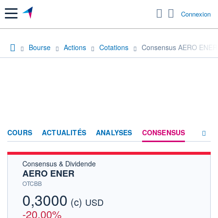
Menu
Connexion
Bourse
Actions
Cotations
Consensus AERO ENER
COURS
ACTUALITÉS
ANALYSES
CONSENSUS
Consensus & Dividende
SOCIÉTÉ
AERO ENER
HISTORIQUE
OTCBB
0,3000
(c)
ACTIONNAIRES
USD
-20,00%