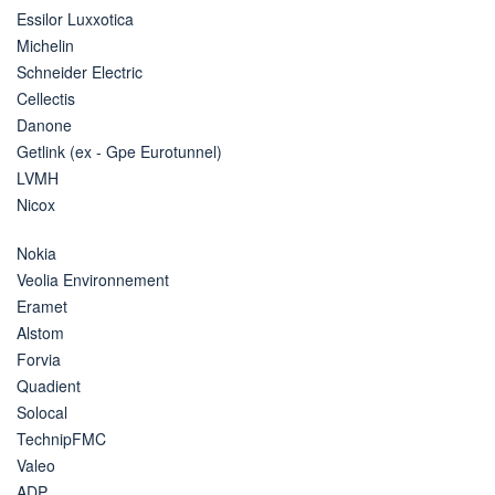
Essilor Luxxotica
Michelin
Schneider Electric
Cellectis
Danone
Getlink (ex - Gpe Eurotunnel)
LVMH
Nicox
Nokia
Veolia Environnement
Eramet
Alstom
Forvia
Quadient
Solocal
TechnipFMC
Valeo
ADP