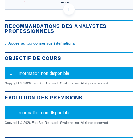
0,2597 EUR
VALEUR INDICATIVE
CA00792K2065 AAUGF
DONNÉES TEMPS DIFFÉRÉ
RECOMMANDATIONS DES ANALYSTES
Politique d'exécution
PROFESSIONNELS
Cotation sur les autres places
> Accès au top consensus international
OUVERTURE
CLÔTURE VEILLE
0,0000
0,3750
+ HAUT
+ BAS
OBJECTIF DE COURS
0,0000
0,0000
VOLUME
CAPITAL ÉCHANGÉ
Message d'information
Information non disponible
0
0,00%
VALORISATION
Copyright © 2026 FactSet Research Systems Inc. All rights reserved.
LIMITE À LA
LIMITE À LA
BAISSE
HAUSSE
ÉVOLUTION DES PRÉVISIONS
0,0000
0,0000
Message d'information
RENDEMENT
PER ESTIMÉ
Information non disponible
ESTIMÉ 2026
2026
-
-
Copyright © 2026 FactSet Research Systems Inc. All rights reserved.
DERNIER
ÉCHANGE
11.05.26 / 19:40:14