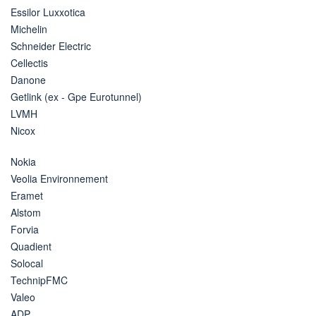
Essilor Luxxotica
Michelin
Schneider Electric
Cellectis
Danone
Getlink (ex - Gpe Eurotunnel)
LVMH
Nicox
Nokia
Veolia Environnement
Eramet
Alstom
Forvia
Quadient
Solocal
TechnipFMC
Valeo
ADP