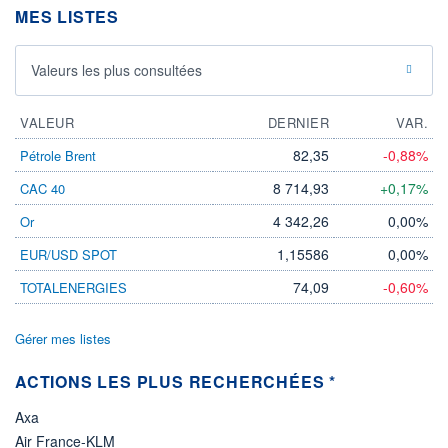
-
MES LISTES
PROCHAIN
DIVIDENDE
-
Valeurs les plus consultées
ÉLIGIBILITÉ
Non éligible
VALEUR
Boursobank
DERNIER
VAR.
82,35
-0,88%
Pétrole Brent
+ PORTEFEUILLE
+ LISTE
8 714,93
+0,17%
CAC 40
4 342,26
0,00%
Or
1,15586
0,00%
EUR/USD SPOT
74,09
-0,60%
TOTALENERGIES
Gérer mes listes
ACTIONS LES PLUS RECHERCHÉES *
Axa
Air France-KLM