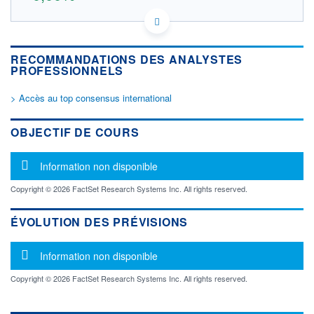
FR0012650166 OXEPSF
DONNÉES TEMPS DIFFÉRÉ
Politique d'exécution
RECOMMANDATIONS DES ANALYSTES
Cotation sur les autres places
PROFESSIONNELS
OUVERTURE
CLÔTURE VEILLE
> Accès au top consensus international
0,000
0,000
+ HAUT
+ BAS
OBJECTIF DE COURS
0,000
0,000
VOLUME
CAPITAL ÉCHANGÉ
Message d'information
Information non disponible
0
0,00%
VALORISATION
DERNIER ÉCHANGE
Copyright © 2026 FactSet Research Systems Inc. All rights reserved.
LIMITE À LA
LIMITE À LA
BAISSE
HAUSSE
ÉVOLUTION DES PRÉVISIONS
0,000
0,000
RENDEMENT
PER ESTIMÉ
Message d'information
ESTIMÉ 2026
2026
Information non disponible
-
-
Copyright © 2026 FactSet Research Systems Inc. All rights reserved.
DERNIER
DATE
DIVIDENDE
DERNIER
DIVIDENDE
0,00 EUR