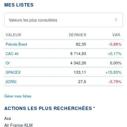
DIVIDENDE
MES LISTES
0,00 CHF
-
PROCHAIN
Valeurs les plus consultées
DIVIDENDE
-
ÉLIGIBILITÉ
VALEUR
DERNIER
VAR.
Non éligible
Boursobank
82,35
-0,88%
Pétrole Brent
8 714,93
+0,17%
CAC 40
+ PORTEFEUILLE
+ LISTE
4 342,26
0,00%
Or
133,11
+15,83%
SPACEX
27,6
-0,79%
2CRSI
Gérer mes listes
ACTIONS LES PLUS RECHERCHÉES *
Axa
Air France-KLM