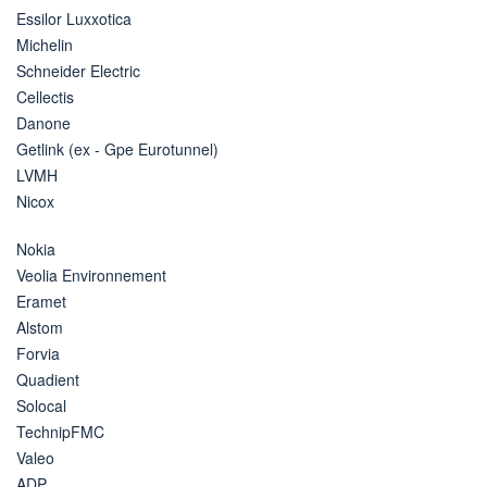
Essilor Luxxotica
Michelin
Schneider Electric
Cellectis
Danone
Getlink (ex - Gpe Eurotunnel)
LVMH
Nicox
Nokia
Veolia Environnement
Eramet
Alstom
Forvia
Quadient
Solocal
TechnipFMC
Valeo
ADP