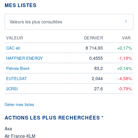
DIVIDENDE
0,00 EUR
MES LISTES
-
PROCHAIN
DIVIDENDE
Valeurs les plus consultées
-
ÉLIGIBILITÉ
VALEUR
DERNIER
VAR.
Non éligible
Boursobank
8 714,93
+0,17%
CAC 40
+ PORTEFEUILLE
+ LISTE
0,4555
-1,19%
HAFFNER ENERGY
83,2
+0,14%
Pétrole Brent
2,044
-4,58%
EUTELSAT
27,6
-0,79%
2CRSI
Gérer mes listes
ACTIONS LES PLUS RECHERCHÉES *
Axa
Air France-KLM