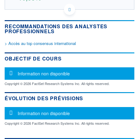
US5588681057 YDO1
DONNÉES TEMPS DIFFÉRÉ
Politique d'exécution
RECOMMANDATIONS DES ANALYSTES
Cotation sur les autres places
PROFESSIONNELS
OUVERTURE
CLÔTURE VEILLE
> Accès au top consensus international
444,0000
401,7000
+ HAUT
+ BAS
OBJECTIF DE COURS
444,0000
444,0000
VOLUME
CAPITAL ÉCHANGÉ
Message d'information
Information non disponible
0
0,00%
VALORISATION
DERNIER ÉCHANGE
Copyright © 2026 FactSet Research Systems Inc. All rights reserved.
10 258 MEUR
07.08.26 / 17:35:33
LIMITE À LA
LIMITE À LA
ÉVOLUTION DES PRÉVISIONS
BAISSE
HAUSSE
0,0000
0,0000
Message d'information
Information non disponible
RENDEMENT
PER ESTIMÉ
ESTIMÉ 2026
2026
-
-
Copyright © 2026 FactSet Research Systems Inc. All rights reserved.
DERNIER
DATE
DIVIDENDE
DERNIER