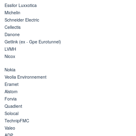
Essilor Luxxotica
Michelin
Schneider Electric
Cellectis
Danone
Getlink (ex - Gpe Eurotunnel)
LVMH
Nicox
Nokia
Veolia Environnement
Eramet
Alstom
Forvia
Quadient
Solocal
TechnipFMC
Valeo
ADP