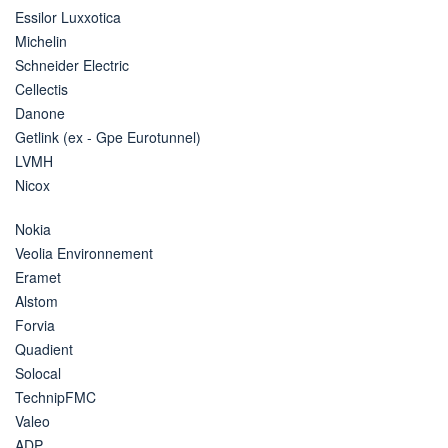
Essilor Luxxotica
Michelin
Schneider Electric
Cellectis
Danone
Getlink (ex - Gpe Eurotunnel)
LVMH
Nicox
Nokia
Veolia Environnement
Eramet
Alstom
Forvia
Quadient
Solocal
TechnipFMC
Valeo
ADP