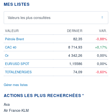
DIVIDENDE
0,00 EUR
MES LISTES
-
PROCHAIN
DIVIDENDE
Valeurs les plus consultées
-
ÉLIGIBILITÉ
VALEUR
DERNIER
VAR.
Non éligible
Boursobank
82,35
-0,88%
Pétrole Brent
+ PORTEFEUILLE
+ LISTE
8 714,93
+0,17%
CAC 40
4 342,26
0,00%
Or
1,15586
0,00%
EUR/USD SPOT
74,09
-0,60%
TOTALENERGIES
Gérer mes listes
ACTIONS LES PLUS RECHERCHÉES *
Axa
Air France-KLM