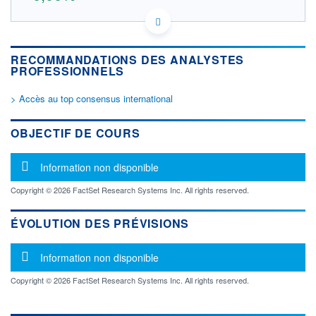
DE000A1A4NL5 WHDZ
DONNÉES TEMPS DIFFÉRÉ
Politique d'exécution
RECOMMANDATIONS DES ANALYSTES
Cotation sur les autres places
PROFESSIONNELS
OUVERTURE
CLÔTURE VEILLE
> Accès au top consensus international
0,000
76,032
+ HAUT
+ BAS
OBJECTIF DE COURS
0,000
0,000
VOLUME
CAPITAL ÉCHANGÉ
Message d'information
Information non disponible
0
0,00%
VALORISATION
DERNIER ÉCHANGE
Copyright © 2026 FactSet Research Systems Inc. All rights reserved.
18.12.14 / 16:57:30
LIMITE À LA
LIMITE À LA
ÉVOLUTION DES PRÉVISIONS
BAISSE
HAUSSE
0,000
0,000
Message d'information
Information non disponible
RENDEMENT
PER ESTIMÉ
ESTIMÉ 2026
2026
-
-
Copyright © 2026 FactSet Research Systems Inc. All rights reserved.
DERNIER
DATE
DIVIDENDE
DERNIER