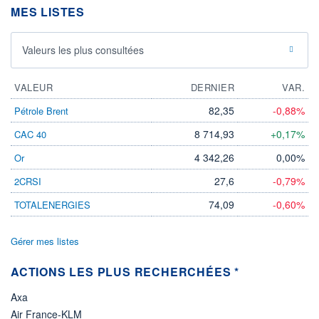
DIVIDENDE
0,00 EUR
MES LISTES
-
PROCHAIN
DIVIDENDE
Valeurs les plus consultées
-
ÉLIGIBILITÉ
VALEUR
DERNIER
VAR.
Non éligible
Boursobank
82,35
-0,88%
Pétrole Brent
+ PORTEFEUILLE
+ LISTE
8 714,93
+0,17%
CAC 40
4 342,26
0,00%
Or
27,6
-0,79%
2CRSI
74,09
-0,60%
TOTALENERGIES
Gérer mes listes
ACTIONS LES PLUS RECHERCHÉES *
Axa
Air France-KLM