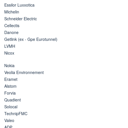
Essilor Luxxotica
Michelin
Schneider Electric
Cellectis
Danone
Getlink (ex - Gpe Eurotunnel)
LVMH
Nicox
Nokia
Veolia Environnement
Eramet
Alstom
Forvia
Quadient
Solocal
TechnipFMC
Valeo
ADP