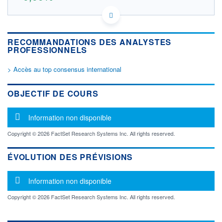
US9037272047 UKAA
DONNÉES TEMPS DIFFÉRÉ
Politique d'exécution
RECOMMANDATIONS DES ANALYSTES
Cotation sur les autres places
PROFESSIONNELS
OUVERTURE
CLÔTURE VEILLE
> Accès au top consensus international
0,000
401,000
+ HAUT
+ BAS
OBJECTIF DE COURS
0,000
0,000
VOLUME
CAPITAL ÉCHANGÉ
Message d'information
Information non disponible
0
0,00%
VALORISATION
DERNIER ÉCHANGE
Copyright © 2026 FactSet Research Systems Inc. All rights reserved.
24.05.11 / 13:30:02
LIMITE À LA
LIMITE À LA
ÉVOLUTION DES PRÉVISIONS
BAISSE
HAUSSE
0,000
0,000
Message d'information
Information non disponible
RENDEMENT
PER ESTIMÉ
ESTIMÉ 2026
2026
-
-
Copyright © 2026 FactSet Research Systems Inc. All rights reserved.
DERNIER
DATE
DIVIDENDE
DERNIER